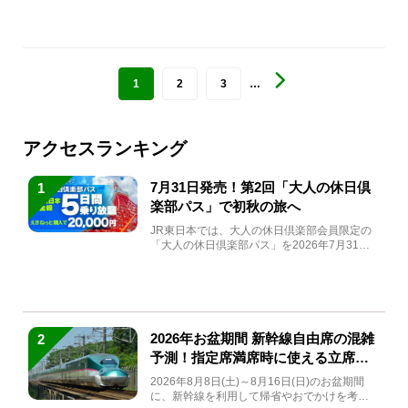
1
2
3
…
アクセスランキング
7月31日発売！第2回「大人の休日倶
1
楽部パス」で初秋の旅へ
JR東日本では、大人の休日倶楽部会員限定の
「大人の休日倶楽部パス」を2026年7月31日
(金)～9月7日...
2026年お盆期間 新幹線自由席の混雑
2
予測！指定席満席時に使える立席特
急券も解説
2026年8月8日(土)～8月16日(日)のお盆期間
に、新幹線を利用して帰省やおでかけを考え