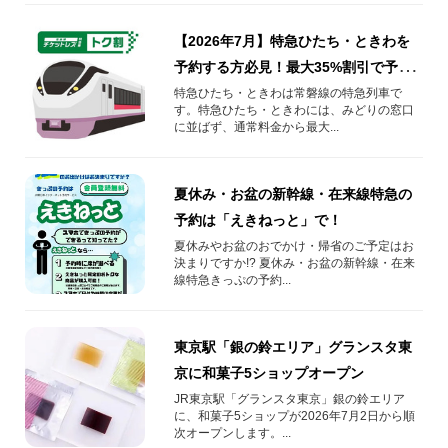
【2026年7月】特急ひたち・ときわを
予約する方必見！最大35%割引で予約
する方法や知っておきたい情報を解
特急ひたち・ときわは常磐線の特急列車で
す。特急ひたち・ときわには、みどりの窓口
説！
に並ばず、通常料金から最大...
夏休み・お盆の新幹線・在来線特急の
予約は「えきねっと」で！
夏休みやお盆のおでかけ・帰省のご予定はお
決まりですか!? 夏休み・お盆の新幹線・在来
線特急きっぷの予約...
東京駅「銀の鈴エリア」グランスタ東
京に和菓子5ショップオープン
JR東京駅「グランスタ東京」銀の鈴エリア
に、和菓子5ショップが2026年7月2日から順
次オープンします。...