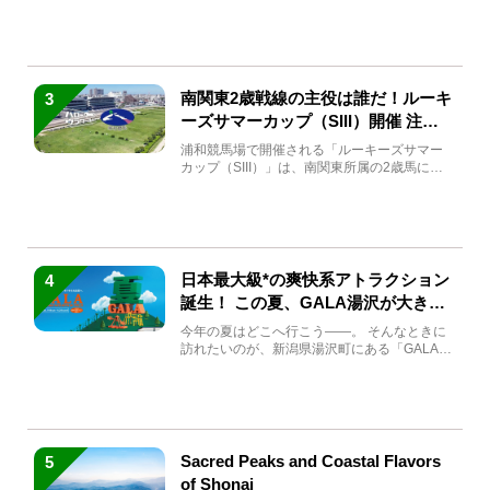
ている方もい...
南関東2歳戦線の主役は誰だ！ルーキ
3
ーズサマーカップ（SIII）開催 注目
馬と見どころをチェック
浦和競馬場で開催される「ルーキーズサマー
カップ（SIII）」は、南関東所属の2歳馬によ
る注目の重賞競走（...
日本最大級*の爽快系アトラクション
4
誕生！ この夏、GALA湯沢が大きく
生まれ変わる
今年の夏はどこへ行こう――。 そんなときに
訪れたいのが、新潟県湯沢町にある「GALA湯
沢」。2026年...
Sacred Peaks and Coastal Flavors
5
of Shonai