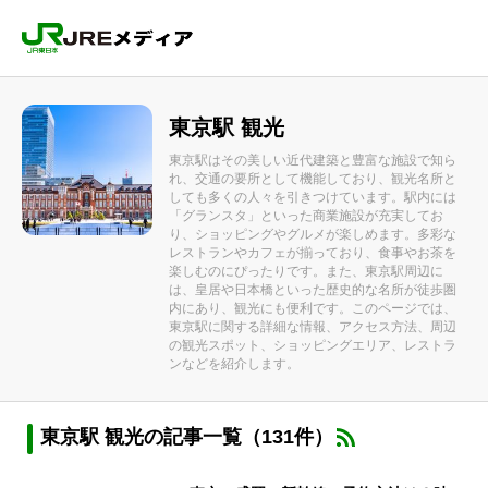
東京駅 観光
東京駅はその美しい近代建築と豊富な施設で知ら
れ、交通の要所として機能しており、観光名所と
しても多くの人々を引きつけています。駅内には
「グランスタ」といった商業施設が充実してお
り、ショッピングやグルメが楽しめます。多彩な
レストランやカフェが揃っており、食事やお茶を
楽しむのにぴったりです。また、東京駅周辺に
は、皇居や日本橋といった歴史的な名所が徒歩圏
内にあり、観光にも便利です。このページでは、
東京駅に関する詳細な情報、アクセス方法、周辺
の観光スポット、ショッピングエリア、レストラ
ンなどを紹介します。
東京駅 観光の記事一覧（131件）