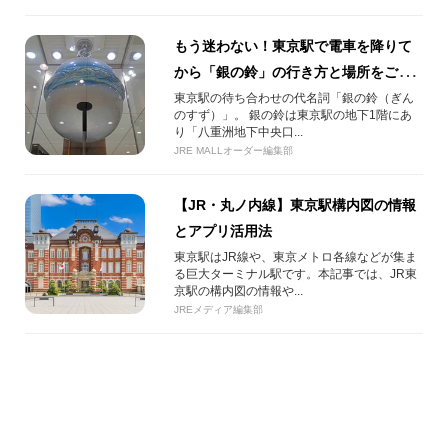
もう迷わない！東京駅で電車を降りて
から「銀の鈴」の行き方と場所をご案
内！
東京駅の待ち合わせの代名詞「銀の鈴（ぎん
のすず）」。 銀の鈴は東京駅の地下1階にあ
り「八重洲地下中央口...
JRE MALLオーダー編集部
【JR・丸ノ内線】東京駅構内図の情報
とアプリ活用法
東京駅はJR線や、東京メトロ各線などが集ま
る巨大ターミナル駅です。本記事では、JR東
京駅の構内図の情報や...
JREメディア編集部