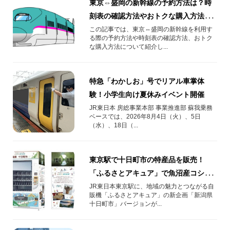
東京⇔盛岡の新幹線の予約方法は？時
刻表の確認方法やおトクな購入方法を
紹介
この記事では、東京⇔盛岡の新幹線を利用す
る際の予約方法や時刻表の確認方法、おトク
な購入方法について紹介し...
特急「わかしお」号でリアル車掌体
験！小学生向け夏休みイベント開催
JR東日本 房総事業本部 事業推進部 蘇我乗務
ベースでは、2026年8月4日（火）、5日
（水）、18日（...
東京駅で十日町市の特産品を販売！
「ふるさとアキュア」で魚沼産コシヒ
カリや米粉スイーツが登場
JR東日本東京駅に、地域の魅力とつながる自
販機「ふるさとアキュア」の新企画「新潟県
十日町市」バージョンが...