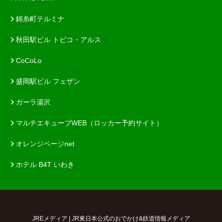
錦糸町テルミナ
秋田駅ビル トピコ・アルス
CoCoLo
盛岡駅ビル フェザン
ガーラ湯沢
マルチエキューブWEB（ロッカー予約サイト）
オレンジページnet
ホテル B4T いわき
JREメディア | JR東日本公式のおでかけ&鉄道情報メディア