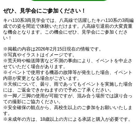
ぜひ、見学会にご参加ください！
キハ110系3両見学会では、八高線で活躍したキハ110系の3両編
成での姿を間近で体験いただけます。八高線引退前の大変貴重
な機会となります。この機会にぜひ、見学会にご参加くださ
い！
※掲載の内容は2026年2月15日現在の情報です。
※写真やイラストはイメージです。
※荒天時や輸送障害など不測の事由により、イベントを中止さ
せていただく場合があります。
※イベントで使用する機器の故障等が発生した場合、イベント
内容が変更となる場合がございます。
※天候について、曇り、雨であってもイベントを実施した場合
には、ご返金できかねますので予めご了承ください。
※一脚／三脚の使用が可能ですが、混み合う場所では譲り合っ
ての撮影にご協力ください。
※安全確保の観点から、高校生以上のご参加をお願いいたしま
す。
※未成年の方は、18歳以上の方による承諾と購入が必要です。