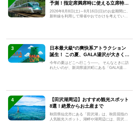
予測！指定席満席時に使える立席特急
券も解説
2026年8月8日(土)～8月16日(日)のお盆期間に、
新幹線を利用して帰省やおでかけを考えている
方もい...
日本最大級*の爽快系アトラクション
3
誕生！ この夏、GALA湯沢が大きく生
まれ変わる
今年の夏はどこへ行こう――。 そんなときに訪
れたいのが、新潟県湯沢町にある「GALA湯
沢」。2026年...
【田沢湖周辺】おすすめ観光スポット
4
8選！絶景からお土産まで
秋田県仙北市にある「田沢湖」は、秋田屈指の
人気観光スポット。湖畔や湖周辺には、田沢湖
の魅力を堪能できる名...