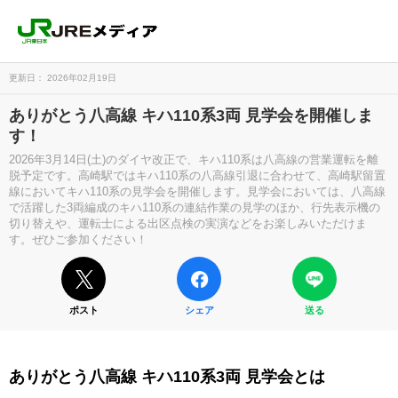
更新日： 2026年02月19日
ありがとう八高線 キハ110系3両 見学会を開催しま
す！
2026年3月14日(土)のダイヤ改正で、キハ110系は八高線の営業運転を離
脱予定です。高崎駅ではキハ110系の八高線引退に合わせて、高崎駅留置
線においてキハ110系の見学会を開催します。見学会においては、八高線
で活躍した3両編成のキハ110系の連結作業の見学のほか、行先表示機の
切り替えや、運転士による出区点検の実演などをお楽しみいただけま
す。ぜひご参加ください！
ポスト
シェア
送る
ありがとう八高線 キハ110系3両 見学会とは