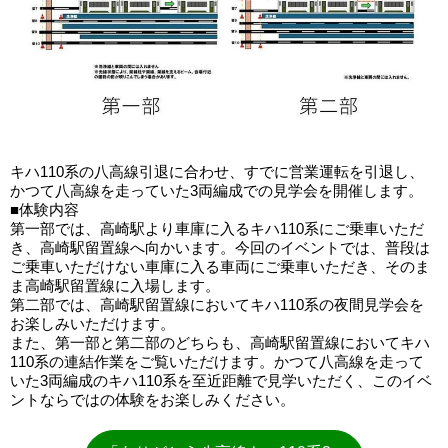
キハ110系の八高線引退に合わせ、すでに営業運転を引退し、
かつて八高線を走っていた3両編成での見学会を開催します。
■体験内容
第一部では、高崎駅より車庫に入るキハ110系にご乗車いただ
き、高崎駅留置線へ向かいます。今回のイベントでは、普段は
ご乗車いただけない車庫に入る車両にご乗車いただき、そのま
ま高崎駅留置線に入場します。
第二部では、高崎駅留置線においてキハ110系の夜間見学会を
お楽しみいただけます。
また、第一部と第二部のどちらも、高崎駅留置線においてキハ
110系の連結作業をご覧いただけます。かつて八高線を走って
いた3両編成のキハ110系を至近距離で見学いただく、このイベ
ントならではの体験をお楽しみください。