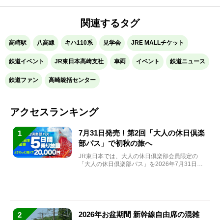
関連するタグ
高崎駅
八高線
キハ110系
見学会
JRE MALLチケット
鉄道イベント
JR東日本高崎支社
車両
イベント
鉄道ニュース
鉄道ファン
高崎統括センター
アクセスランキング
7月31日発売！第2回「大人の休日倶楽
1
部パス」で初秋の旅へ
JR東日本では、大人の休日倶楽部会員限定の
「大人の休日倶楽部パス」を2026年7月31日
(金)～9月7日...
2026年お盆期間 新幹線自由席の混雑
2