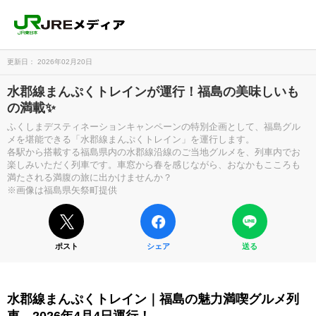
更新日： 2026年02月20日
水郡線まんぷくトレインが運行！福島の美味しいも
の満載✨
ふくしまデスティネーションキャンペーンの特別企画として、福島グル
メを堪能できる「水郡線まんぷくトレイン」を運行します。
各駅から搭載する福島県内の水郡線沿線のご当地グルメを、列車内でお
楽しみいただく列車です。車窓から春を感じながら、おなかもこころも
満たされる満腹の旅に出かけませんか？
※画像は福島県矢祭町提供
ポスト
シェア
送る
水郡線まんぷくトレイン｜福島の魅力満喫グルメ列