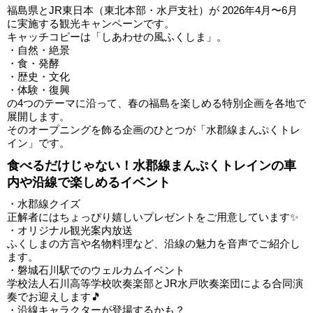
福島県とJR東日本（東北本部・水戸支社）が 2026年4月〜6月
に実施する観光キャンペーンです。
キャッチコピーは「しあわせの風ふくしま」。
・自然・絶景
・食・発酵
・歴史・文化
・体験・復興
の4つのテーマに沿って、春の福島を楽しめる特別企画を各地で
展開します。
そのオープニングを飾る企画のひとつが「水郡線まんぷくトレ
イン」です。
食べるだけじゃない！水郡線まんぷくトレインの車
内や沿線で楽しめるイベント
・水郡線クイズ
正解者にはちょっぴり嬉しいプレゼントをご用意しています✨
・オリジナル観光案内放送
ふくしまの方言や名物料理など、沿線の魅力を音声でご紹介し
ます。
・磐城石川駅でのウェルカムイベント
学校法人石川高等学校吹奏楽部とJR水戸吹奏楽団による合同演
奏でお迎えします🎵
・沿線キャラクターが登場するかも？