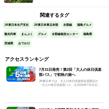
関連するタグ
JR東日本水戸支社
JR東日本東北本部
水郡線
福島グルメ
観光列車
まんぷく
グルメ
水郡線統括センター
福島県
茨城県
おでかけ
アクセスランキング
7月31日発売！第2回「大人の休日倶楽
1
部パス」で初秋の旅へ
JR東日本では、大人の休日倶楽部会員限定の
「大人の休日倶楽部パス」を2026年7月31日
(金)～9月7日...