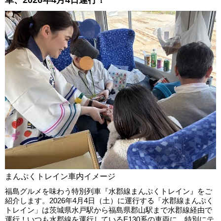
車、2026年4月4日運行！
まんぷくトレイン車内イメージ
福島グルメを味わう特別列車『水郡線まんぷくトレイン』をご
紹介します。2026年4月4日（土）に運行する「水郡線まんぷく
トレイン」は茨城県水戸駅から福島県郡山駅まで水郡線経由で
運行！いつも水郡線を運行しているE130系の車両に、特別にテ