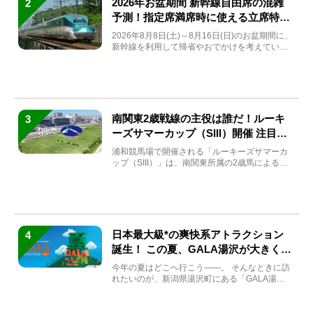
2026年お盆期間 新幹線自由席の混雑
2
予測！指定席満席時に使える立席特急
券も解説
2026年8月8日(土)～8月16日(日)のお盆期間に、
新幹線を利用して帰省やおでかけを考えている
方もい...
南関東2歳戦線の主役は誰だ！ルーキ
3
ーズサマーカップ（SIII）開催 注目馬
と見どころをチェック
浦和競馬場で開催される「ルーキーズサマーカ
ップ（SIII）」は、南関東所属の2歳馬による注
目の重賞競走（...
日本最大級*の爽快系アトラクション
4
誕生！ この夏、GALA湯沢が大きく生
まれ変わる
今年の夏はどこへ行こう――。 そんなときに訪
れたいのが、新潟県湯沢町にある「GALA湯
沢」。2026年...