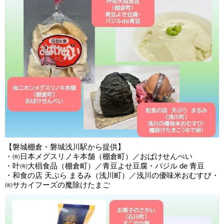
【磐城棚倉・磐城浅川駅から提供】
・㈲日本メグスリノキ本舗（棚倉町）／おばけせんべい
・叶㈲大椙食品（棚倉町）／青豆よせ豆腐・バジル de 青豆
・和食の店 天ぷら まるみ（浅川町）／浅川の優味米おむすび・
㈲サカイフーズの魔除けたまご