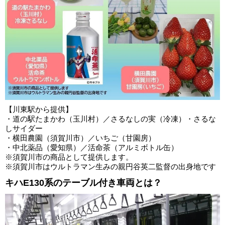
【川東駅から提供】
・道の駅たまかわ（玉川村）／さるなしの実（冷凍）・さるな
しサイダー
・横田農園（須賀川市）／いちご（甘園房）
・中北薬品（愛知県）／活命茶（アルミボトル缶）
※須賀川市の商品として提供します。
※須賀川市はウルトラマン生みの親円谷英二監督の出身地です
キハE130系のテーブル付き車両とは？