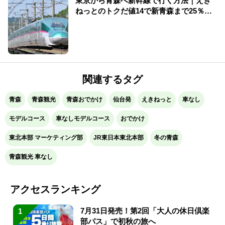
東京から青森へ新幹線で行く方法｜えき
ねっとのトクだ値14で新青森まで25％割
引【2026年夏】
関連するタグ
青森
青森観光
青森おでかけ
仙台発
えきねっと
車なし
モデルコース
車なしモデルコース
おでかけ
東北本部 マーケティング部
JR東日本東北本部
冬の青森
青森観光 車なし
アクセスランキング
7月31日発売！第2回「大人の休日倶楽
1
部パス」で初秋の旅へ