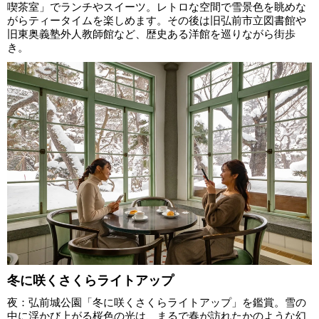
喫茶室」でランチやスイーツ。レトロな空間で雪景色を眺めな
がらティータイムを楽しめます。その後は旧弘前市立図書館や
旧東奥義塾外人教師館など、歴史ある洋館を巡りながら街歩
き。
冬に咲くさくらライトアップ
夜：弘前城公園「冬に咲くさくらライトアップ」を鑑賞。雪の
中に浮かび上がる桜色の光は、まるで春が訪れたかのような幻