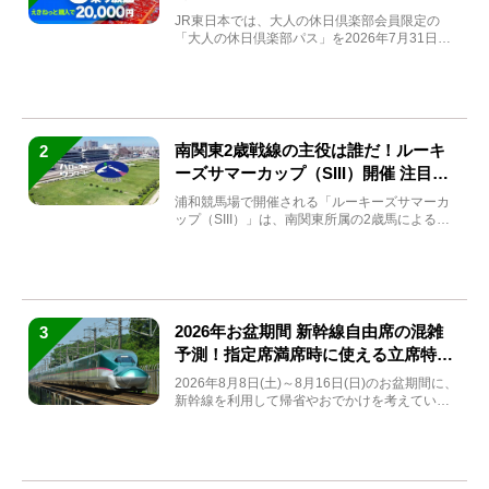
JR東日本では、大人の休日倶楽部会員限定の
「大人の休日倶楽部パス」を2026年7月31日
(金)～9月7日...
南関東2歳戦線の主役は誰だ！ルーキ
2
ーズサマーカップ（SIII）開催 注目馬
と見どころをチェック
浦和競馬場で開催される「ルーキーズサマーカ
ップ（SIII）」は、南関東所属の2歳馬による注
目の重賞競走（...
2026年お盆期間 新幹線自由席の混雑
3
予測！指定席満席時に使える立席特急
券も解説
2026年8月8日(土)～8月16日(日)のお盆期間に、
新幹線を利用して帰省やおでかけを考えている
方もい...