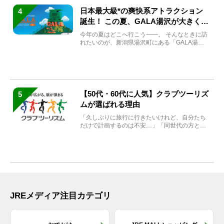
日本最大級*の爽快系アトラクション
4
誕生！ この夏、GALA湯沢が大きく生
まれ変わる
今年の夏はどこへ行こう――。 そんなときに訪
れたいのが、新潟県湯沢町にある「GALA湯
沢」。2026年...
【50代・60代に人気】クラブツーリズ
5
ムが選ばれる理由
「久しぶりに旅行に行きたいけれど、自分たち
だけで計画するのは不安…」「同世代の方と気
兼ねなく楽しみたい」...
JREメディア注目カテゴリ