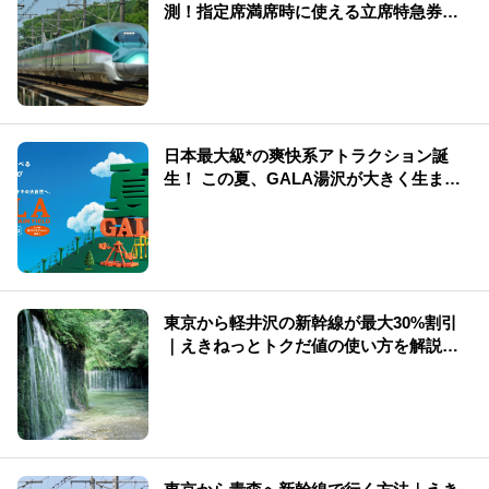
測！指定席満席時に使える立席特急券も
解説
日本最大級*の爽快系アトラクション誕
生！ この夏、GALA湯沢が大きく生まれ
変わる
東京から軽井沢の新幹線が最大30%割引
｜えきねっとトクだ値の使い方を解説
（2026年版）