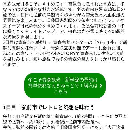
青森観光は冬こそおすすめです！雪景色に包まれた青森は、冬
ならではの幻想的な魅力が満載です。冬の青森を巡る1泊2日の
旅では、初日に弘前の洋館街を歩きながら雪景色と大正浪漫の
雰囲気を楽しみます。旧藤田家別邸の喫茶室で味わうランチや
スイーツは旅の気分を高めてくれます。夜は弘前城公園の「冬
に咲くさくらライトアップ」で、桜色の光が雪に映える幻想的
な光景を満喫します。
2日目は青森市へ移動し、青森魚菜センターの「のっけ丼」で新
鮮な海鮮を味わいます。青森県立美術館でアートに触れた後、
ねぶたの家ワ・ラッセやA-FACTORYで青森らしい文化と味覚
を楽しみます。短い旅程でも冬の青森の魅力をしっかり感じら
れます。
冬こそ青森観光！新幹線の予約は
簡単便利なえきねっとで！購入は
こちら！
1日目：弘前市でレトロと幻想を味わう
午前：仙台駅から新幹線で新青森へ（約2時間）、さらに奥羽本
線で弘前へ（約40分）。到着後は弘前市内散策へ。
午後：弘前公園近くの洋館「旧藤田家別邸」にある「大正浪漫