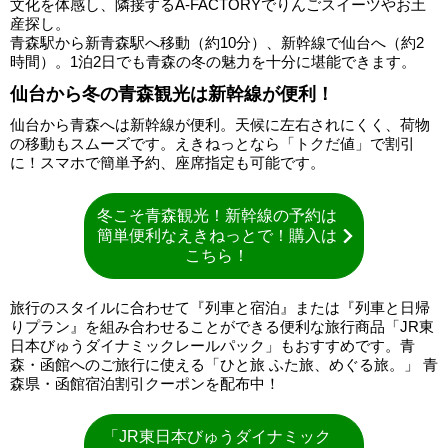
文化を体感し、隣接するA-FACTORYでりんごスイーツやお土
産探し。
青森駅から新青森駅へ移動（約10分）、新幹線で仙台へ（約2
時間）。1泊2日でも青森の冬の魅力を十分に堪能できます。
仙台から冬の青森観光は新幹線が便利！
仙台から青森へは新幹線が便利。天候に左右されにくく、荷物
の移動もスムーズです。えきねっとなら「トクだ値」で割引
に！スマホで簡単予約、座席指定も可能です。
冬こそ青森観光！新幹線の予約は
簡単便利なえきねっとで！購入は
こちら！
旅行のスタイルに合わせて『列車と宿泊』または『列車と日帰
りプラン』を組み合わせることができる便利な旅行商品「JR東
日本びゅうダイナミックレールパック」もおすすめです。青
森・函館へのご旅行に使える「ひと旅 ふた旅、めぐる旅。」 青
森県・函館宿泊割引クーポンを配布中！
「JR東日本びゅうダイナミック