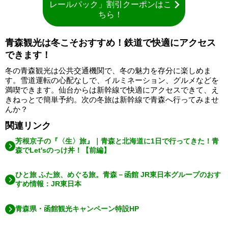
レールパック」割引クーポンはこ
ちら！
青森観光は冬こそおすすめ！鉄道で快適にアクセス
できます！
冬の青森観光は公共交通機関で、冬の魅力を存分に楽しめま
す。雪道運転の心配なしで、イルミネーション、グルメなどを
満喫できます。仙台からは新幹線で快適にアクセスできて、え
きねっとで簡単予約。次の冬旅は新幹線で青森へ行ってみませ
んか？
関連リンク
芳根京子の『〈生〉旅』｜青森と北海道に1日で行ってきた！青
森でLet'sのっけ丼！【前編】
ひと旅 ふた旅、めぐる旅。青森－函館 JR東日本グループのおす
すめ情報：JR東日本
青森県・函館観光キャンペーン特設HP