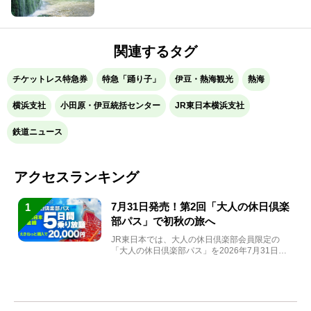
関連するタグ
チケットレス特急券
特急「踊り子」
伊豆・熱海観光
熱海
横浜支社
小田原・伊豆統括センター
JR東日本横浜支社
鉄道ニュース
アクセスランキング
7月31日発売！第2回「大人の休日倶楽
1
部パス」で初秋の旅へ
JR東日本では、大人の休日倶楽部会員限定の
「大人の休日倶楽部パス」を2026年7月31日
(金)～9月7日...