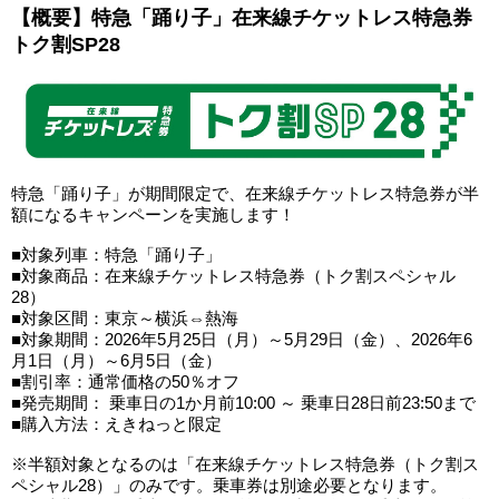
【概要】特急「踊り子」在来線チケットレス特急券
トク割SP28
特急「踊り子」が期間限定で、在来線チケットレス特急券が半
額になるキャンペーンを実施します！
■対象列車：特急「踊り子」
■対象商品：在来線チケットレス特急券（トク割スペシャル
28）
■対象区間：東京～横浜⇔熱海
■対象期間：2026年5月25日（月）～5月29日（金）、2026年6
月1日（月）～6月5日（金）
■割引率：通常価格の50％オフ
■発売期間： 乗車日の1か月前10:00 ～ 乗車日28日前23:50まで
■購入方法：えきねっと限定
※半額対象となるのは「在来線チケットレス特急券（トク割ス
ペシャル28）」のみです。乗車券は別途必要となります。