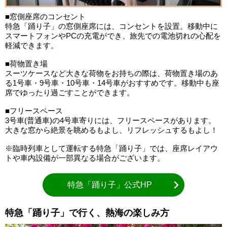
■窓側座席のコンセント
特急「踊り子」の窓側座席には、コンセントを設置。移動中に
スマートフォンやPCの充電ができ、旅先での電池切れの心配を
軽減できます。
■荷物置き場
スーツケースなど大きな荷物をお持ちの際は、荷物置き場のあ
る1号車・9号車・10号車・14号車がおすすめです。移動中も座
席でゆったり過ごすことができます。
■フリースペース
3号車(普通車)の4号車寄りには、フリースペースがあります。
大きな窓から絶景を眺めるもよし、リフレッシュするもよし！
※臨時列車として運転する特急「踊り子」では、座席レイアウ
トや車内設備が一部異なる場合がございます。
特急「踊り子」公式HP
特急「踊り子」で行く、熱海の楽しみ方