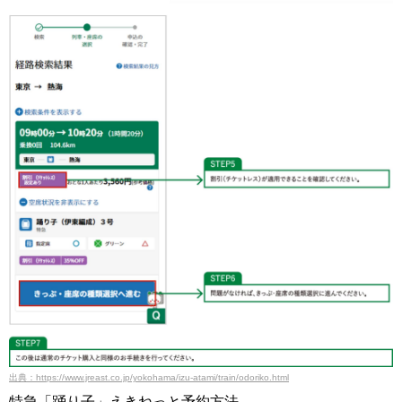
出典：https://www.jreast.co.jp/yokohama/izu-atami/train/odoriko.html
特急「踊り子」えきねっと予約方法