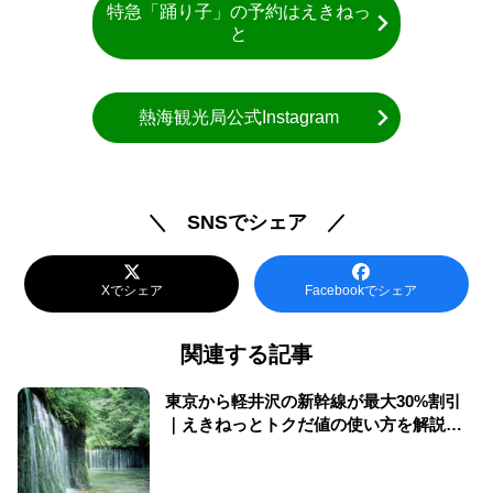
特急「踊り子」の予約はえきねっ
と
熱海観光局公式Instagram
＼ SNSでシェア ／
Xでシェア
Facebookでシェア
関連する記事
東京から軽井沢の新幹線が最大30%割引
｜えきねっとトクだ値の使い方を解説
（2026年版）