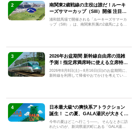
南関東2歳戦線の主役は誰だ！ルーキ
2
ーズサマーカップ（SIII）開催 注目馬
と見どころをチェック
浦和競馬場で開催される「ルーキーズサマーカ
ップ（SIII）」は、南関東所属の2歳馬による注
目の重賞競走（...
2026年お盆期間 新幹線自由席の混雑
3
予測！指定席満席時に使える立席特急
券も解説
2026年8月8日(土)～8月16日(日)のお盆期間に、
新幹線を利用して帰省やおでかけを考えている
方もい...
日本最大級*の爽快系アトラクション
4
誕生！ この夏、GALA湯沢が大きく生
まれ変わる
今年の夏はどこへ行こう――。 そんなときに訪
れたいのが、新潟県湯沢町にある「GALA湯
沢」。2026年...