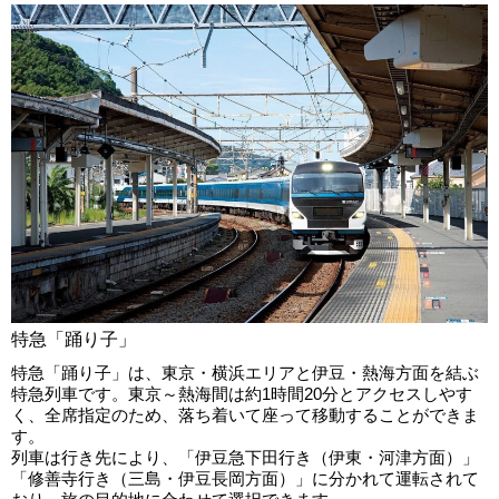
特急「踊り子」
特急「踊り子」は、東京・横浜エリアと伊豆・熱海方面を結ぶ
特急列車です。東京～熱海間は約1時間20分とアクセスしやす
く、全席指定のため、落ち着いて座って移動することができま
す。
列車は行き先により、「伊豆急下田行き（伊東・河津方面）」
「修善寺行き（三島・伊豆長岡方面）」に分かれて運転されて