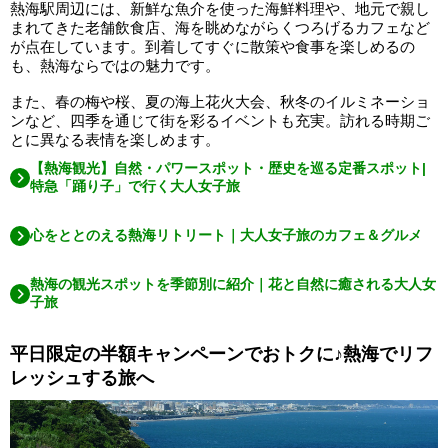
熱海駅周辺には、新鮮な魚介を使った海鮮料理や、地元で親し
まれてきた老舗飲食店、海を眺めながらくつろげるカフェなど
が点在しています。到着してすぐに散策や食事を楽しめるの
も、熱海ならではの魅力です。
また、春の梅や桜、夏の海上花火大会、秋冬のイルミネーショ
ンなど、四季を通じて街を彩るイベントも充実。訪れる時期ご
とに異なる表情を楽しめます。
【熱海観光】自然・パワースポット・歴史を巡る定番スポット|
特急「踊り子」で行く大人女子旅
心をととのえる熱海リトリート｜大人女子旅のカフェ＆グルメ
熱海の観光スポットを季節別に紹介｜花と自然に癒される大人女
子旅
平日限定の半額キャンペーンでおトクに♪熱海でリフ
レッシュする旅へ