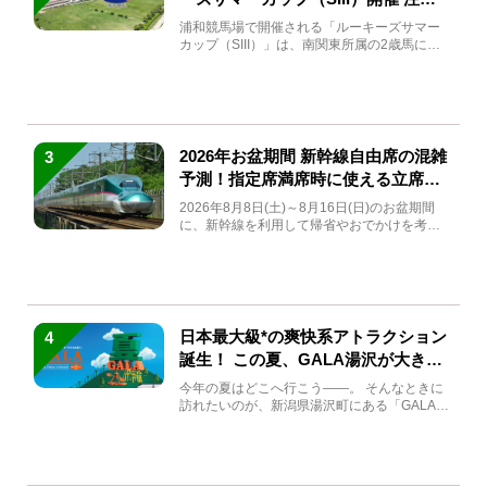
馬と見どころをチェック
浦和競馬場で開催される「ルーキーズサマー
カップ（SIII）」は、南関東所属の2歳馬によ
る注目の重賞競走（...
2026年お盆期間 新幹線自由席の混雑
3
予測！指定席満席時に使える立席特
急券も解説
2026年8月8日(土)～8月16日(日)のお盆期間
に、新幹線を利用して帰省やおでかけを考え
ている方もい...
日本最大級*の爽快系アトラクション
4
誕生！ この夏、GALA湯沢が大きく
生まれ変わる
今年の夏はどこへ行こう――。 そんなときに
訪れたいのが、新潟県湯沢町にある「GALA湯
沢」。2026年...