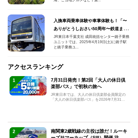
入換車両乗車体験や車掌体験も！「〜
ありがとうしおさい50周年〜鉄道まつ
りin銚子」を2025年4月19日(土)開催！
JR東日本千葉支社 成田統括センター銚子乗務
ユニットでは、2025年4月19日(土)に銚子駅
と銚子乗務ユ...
アクセスランキング
7月31日発売！第2回「大人の休日倶
1
楽部パス」で初秋の旅へ
JR東日本では、大人の休日倶楽部会員限定の
「大人の休日倶楽部パス」を2026年7月31日
(金)～9月7日...
南関東2歳戦線の主役は誰だ！ルーキ
2
ーズサマーカップ（SIII）開催 注目