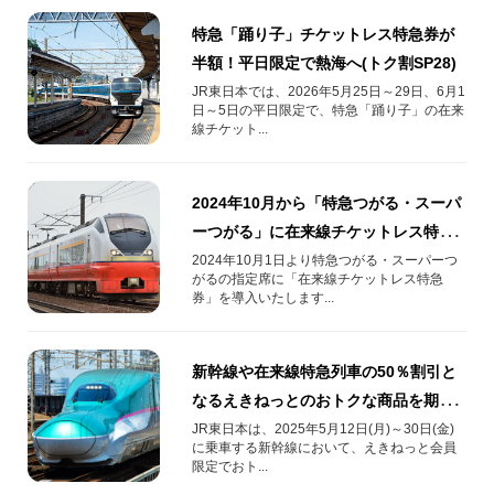
特急「踊り子」チケットレス特急券が
半額！平日限定で熱海へ(トク割SP28)
JR東日本では、2026年5月25日～29日、6月1
日～5日の平日限定で、特急「踊り子」の在来
線チケット...
2024年10月から「特急つがる・スーパ
ーつがる」に在来線チケットレス特急
券を導入！
2024年10月1日より特急つがる・スーパーつ
がるの指定席に「在来線チケットレス特急
券」を導入いたします...
新幹線や在来線特急列車の50％割引と
なるえきねっとのおトクな商品を期間
限定で発売！
JR東日本は、2025年5月12日(月)～30日(金)
に乗車する新幹線において、えきねっと会員
限定でおト...