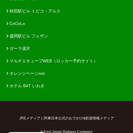
秋田駅ビル トピコ・アルス
CoCoLo
盛岡駅ビル フェザン
ガーラ湯沢
マルチエキューブWEB（ロッカー予約サイト）
オレンジページnet
ホテル B4T いわき
JREメディア | JR東日本公式のおでかけ&鉄道情報メディア
© East Japan Railway Company