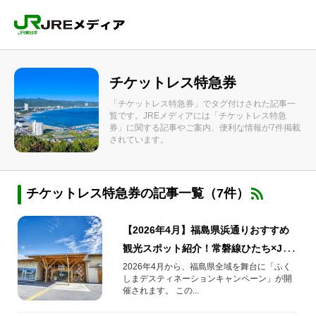
チケットレス特急券
「チケットレス特急券」でタグ付けされた記事一
覧です。JREメディアには「チケットレス特急
券」に関する記事やご案内、便利な情報が7件掲載
されています。
チケットレス特急券の記事一覧（7件）
【2026年4月】福島県浜通りおすすめ
観光スポット紹介！常磐線ひたち×JRE
POINTでおトク
2026年4月から、福島県全域を舞台に「ふく
しまデスティネーションキャンペーン」が開
催されます。 この...