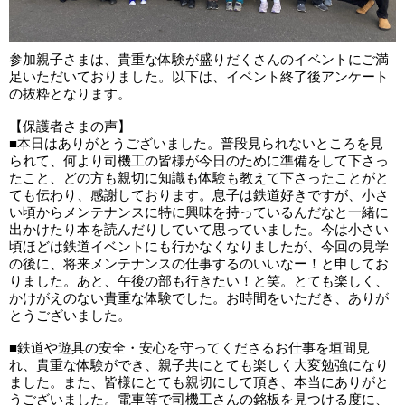
参加親子さまは、貴重な体験が盛りだくさんのイベントにご満
足いただいておりました。以下は、イベント終了後アンケート
の抜粋となります。
【保護者さまの声】
■本日はありがとうございました。普段見られないところを見
られて、何より司機工の皆様が今日のために準備をして下さっ
たこと、どの方も親切に知識も体験も教えて下さったことがと
ても伝わり、感謝しております。息子は鉄道好きですが、小さ
い頃からメンテナンスに特に興味を持っているんだなと一緒に
出かけたり本を読んだりしていて思っていました。今は小さい
頃ほどは鉄道イベントにも行かなくなりましたが、今回の見学
の後に、将来メンテナンスの仕事するのいいなー！と申してお
りました。あと、午後の部も行きたい！と笑。とても楽しく、
かけがえのない貴重な体験でした。お時間をいただき、ありが
とうございました。
■鉄道や遊具の安全・安心を守ってくださるお仕事を垣間見
れ、貴重な体験ができ、親子共にとても楽しく大変勉強になり
ました。また、皆様にとても親切にして頂き、本当にありがと
うございました。電車等で司機工さんの銘板を見つける度に、