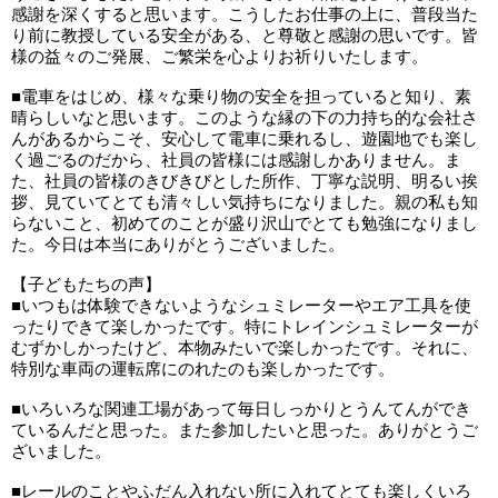
感謝を深くすると思います。こうしたお仕事の上に、普段当た
り前に教授している安全がある、と尊敬と感謝の思いです。皆
様の益々のご発展、ご繁栄を心よりお祈りいたします。
■電車をはじめ、様々な乗り物の安全を担っていると知り、素
晴らしいなと思います。このような縁の下の力持ち的な会社さ
んがあるからこそ、安心して電車に乗れるし、遊園地でも楽し
く過ごるのだから、社員の皆様には感謝しかありません。ま
た、社員の皆様のきびきびとした所作、丁寧な説明、明るい挨
拶、見ていてとても清々しい気持ちになりました。親の私も知
らないこと、初めてのことが盛り沢山でとても勉強になりまし
た。今日は本当にありがとうございました。
【子どもたちの声】
■いつもは体験できないようなシュミレーターやエア工具を使
ったりできて楽しかったです。特にトレインシュミレーターが
むずかしかったけど、本物みたいで楽しかったです。それに、
特別な車両の運転席にのれたのも楽しかったです。
■いろいろな関連工場があって毎日しっかりとうんてんができ
ているんだと思った。また参加したいと思った。ありがとうご
ざいました。
■レールのことやふだん入れない所に入れてとても楽しくいろ