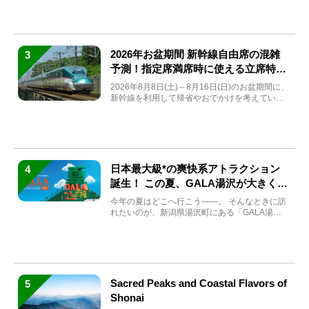
2026年お盆期間 新幹線自由席の混雑
3
予測！指定席満席時に使える立席特急
券も解説
2026年8月8日(土)～8月16日(日)のお盆期間に、
新幹線を利用して帰省やおでかけを考えている
方もい...
日本最大級*の爽快系アトラクション
4
誕生！ この夏、GALA湯沢が大きく生
まれ変わる
今年の夏はどこへ行こう――。 そんなときに訪
れたいのが、新潟県湯沢町にある「GALA湯
沢」。2026年...
Sacred Peaks and Coastal Flavors of
5
Shonai