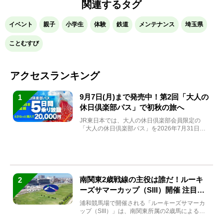
関連するタグ
イベント
親子
小学生
体験
鉄道
メンテナンス
埼玉県
ことむすび
アクセスランキング
9月7日(月)まで発売中！第2回「大人の
1
休日倶楽部パス」で初秋の旅へ
JR東日本では、大人の休日倶楽部会員限定の
「大人の休日倶楽部パス」を2026年7月31日
(金)～9月7日...
南関東2歳戦線の主役は誰だ！ルーキ
2
ーズサマーカップ（SIII）開催 注目馬
と見どころをチェック
浦和競馬場で開催される「ルーキーズサマーカ
ップ（SIII）」は、南関東所属の2歳馬による注
目の重賞競走（...