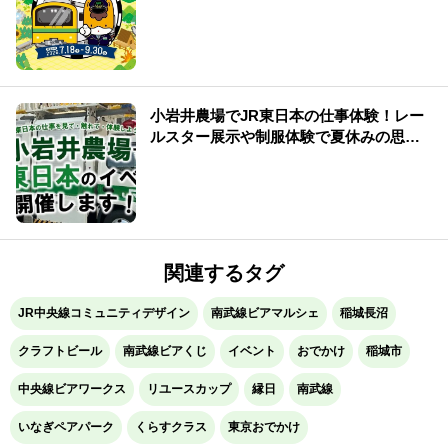
報まとめ
小岩井農場でJR東日本の仕事体験！レー
ルスター展示や制服体験で夏休みの思い
出を
関連するタグ
JR中央線コミュニティデザイン
南武線ビアマルシェ
稲城長沼
クラフトビール
南武線ビアくじ
イベント
おでかけ
稲城市
中央線ビアワークス
リユースカップ
縁日
南武線
いなぎペアパーク
くらすクラス
東京おでかけ