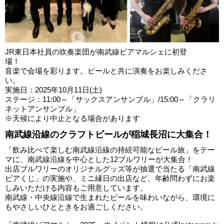
JR東日本社員の吹奏楽団が南武線ビアマルシェに初登
場！
音楽で会場を彩ります。ビールと共に演奏をお楽しみくださ
い。
実施日：2025年10月11日(土)
ステージ：11:00～「サックスアンサンブル」/15:00～「クラリ
ネットアンサンブル」
※天候により中止となる場合があります
南武線沿線のクラフトビールが稲城長沼に大集合！
「飲み比べて楽しむ南武線沿線の持続可能なビール旅」をテー
マに、南武線沿線を中心とした12ブルワリーが大集合！
出店ブルワリーのオリジナルグッズ等が抽選で当たる「南武線
ビアくじ」の実施や、ミニ縁日の出店など、年齢問わずにお楽
しみいただける内容もご用意しています。
南武線・中央線沿線で生まれたビールを味わいながら、環境に
もやさしいひとときをお過ごしください。