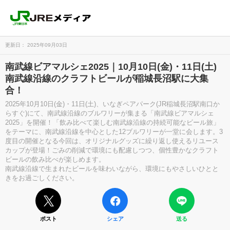
更新日： 2025年09月03日
南武線ビアマルシェ2025｜10月10日(金)・11日(土)
南武線沿線のクラフトビールが稲城長沼駅に大集
合！
2025年10月10日(金)・11日(土)、いなぎペアパーク(JR稲城長沼駅南口か
らすぐ)にて、南武線沿線のブルワリーが集まる「南武線ビアマルシェ
2025」を開催！「飲み比べて楽しむ南武線沿線の持続可能なビール旅」
をテーマに、南武線沿線を中心とした12ブルワリーが一堂に会します。3
度目の開催となる今回は、オリジナルグッズに繰り返し使えるリユース
カップが登場！ごみの削減で環境にも配慮しつつ、個性豊かなクラフト
ビールの飲み比べが楽しめます。
南武線沿線で生まれたビールを味わいながら、環境にもやさしいひとと
きをお過ごしください。
ポスト
シェア
送る