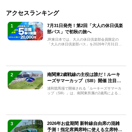
アクセスランキング
7月31日発売！第2回「大人の休日倶楽
1
部パス」で初秋の旅へ
JR東日本では、大人の休日倶楽部会員限定の
「大人の休日倶楽部パス」を2026年7月31日
(金)～9月7日...
南関東2歳戦線の主役は誰だ！ルーキ
2
ーズサマーカップ（SIII）開催 注目馬
と見どころをチェック
浦和競馬場で開催される「ルーキーズサマーカ
ップ（SIII）」は、南関東所属の2歳馬による注
目の重賞競走（...
2026年お盆期間 新幹線自由席の混雑
3
予測！指定席満席時に使える立席特急