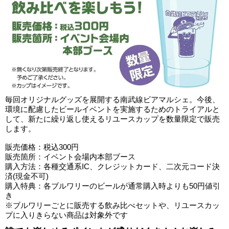
毎回オリジナルグッズを展開する南武線ビアマルシェ。今後、
環境に配慮したビールイベントを実施するためのトライアルと
して、新たに繰り返し使えるリユースカップを数量限定で販売
します。
販売価格：税込300円
販売箇所：イベント会場内本部ブース
購入方法：各種交通系IC、クレジットカード、二次元コード決
済(現金不可)
購入特典：各ブルワリーのビールが通常購入時よりも50円値引
き
※ブルワリーごとに販売する飲み比べセットや、リユースカッ
プに入りきらない商品は対象外です