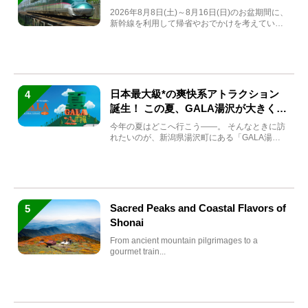
券も解説
2026年8月8日(土)～8月16日(日)のお盆期間に、
新幹線を利用して帰省やおでかけを考えている
方もい...
日本最大級*の爽快系アトラクション
4
誕生！ この夏、GALA湯沢が大きく生
まれ変わる
今年の夏はどこへ行こう――。 そんなときに訪
れたいのが、新潟県湯沢町にある「GALA湯
沢」。2026年...
Sacred Peaks and Coastal Flavors of
5
Shonai
From ancient mountain pilgrimages to a
gourmet train...