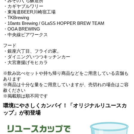
・みぞのくち醸造所
・カギヤブルワリー
・東海道BEER川崎宿工場
・TKBrewing
・10ants Brewing / GLaSS HOPPER BREW TEAM
・OGA BREWING
・中央線ビアワークス
フード
・銀座六丁目、フライの家。
・ダイニングいつつキッチンカー
・大宮唐揚げモヒカラ
※飲み比べセットや持ち帰り商品などをご用意している店舗も
あります
※商品は十分な量をご用意していますが、売切れの場合はご容
赦ください
※掲載順は順不同です
環境にやさしくカンパイ！「オリジナルリユースカ
ップ」が初登場