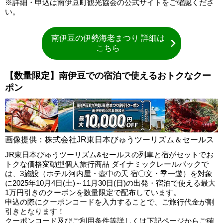
※詳細・申込は南伊豆町観光協会の公式サイトをご確認くださ
い。
南伊豆の伊勢海老まつり 詳細は
こちら
【数量限定】南伊豆での宿泊で使えるおトクなクー
ポン
画像提供：株式会社JR東日本びゅうツーリズム＆セールス
JR東日本びゅうツーリズム&セールスの列車と宿がセットでお
トクな価格変動型個人旅行商品 ダイナミックレールパックで
は、3施設（ホテル河内屋・壺中の天 宿〇文・季一遊）を対象
に2025年10月4日(土)～11月30日(日)の出発・宿泊で使える最大
1万円引きのクーポンを数量限定で配布しています。
申込の際にクーポンコードを入力することで、ご旅行代金が割
引きとなります！
クーポンコード及びご利用条件等詳しくは下記ページからご確