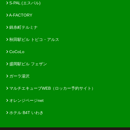
S-PAL (エスパル)
A-FACTORY
錦糸町テルミナ
秋田駅ビル トピコ・アルス
CoCoLo
盛岡駅ビル フェザン
ガーラ湯沢
マルチエキューブWEB（ロッカー予約サイト）
オレンジページnet
ホテル B4T いわき