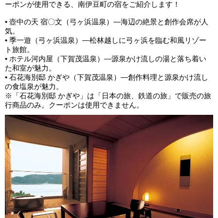
ーポンが使用できる、南伊豆町の宿をご紹介します！
• 壺中の天 宿〇文（弓ヶ浜温泉）—海辺の絶景と創作会席が人
気。
• 季一遊（弓ヶ浜温泉）—松林越しに弓ヶ浜を臨む和風リゾー
ト旅館。
• ホテル河内屋（下賀茂温泉）—源泉かけ流しの湯と落ち着い
た和室が魅力。
• 石花海別邸 かぎや（下賀茂温泉）—創作料理と源泉かけ流し
の食塩泉が魅力。
※「石花海別邸 かぎや」は「日本の旅、鉄道の旅」で販売の旅
行商品のみ。クーポンは使用できません。