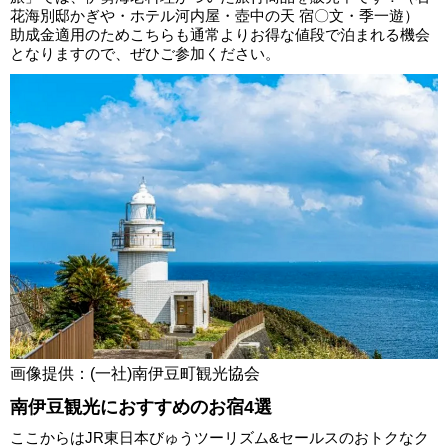
花海別邸かぎや・ホテル河内屋・壺中の天 宿〇文・季一遊）
助成金適用のためこちらも通常よりお得な値段で泊まれる機会
となりますので、ぜひご参加ください。
画像提供：(一社)南伊豆町観光協会
南伊豆観光におすすめのお宿4選
ここからはJR東日本びゅうツーリズム&セールスのおトクなク