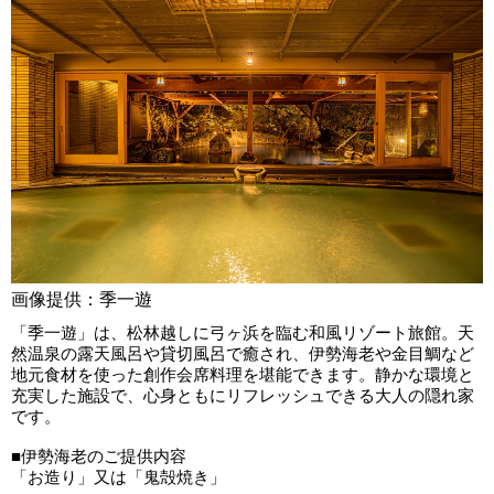
画像提供：季一遊
「季一遊」は、松林越しに弓ヶ浜を臨む和風リゾート旅館。天
然温泉の露天風呂や貸切風呂で癒され、伊勢海老や金目鯛など
地元食材を使った創作会席料理を堪能できます。静かな環境と
充実した施設で、心身ともにリフレッシュできる大人の隠れ家
です。
■伊勢海老のご提供内容
「お造り」又は「鬼殻焼き」