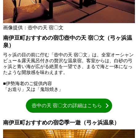
画像提供：壺中の天 宿〇文
南伊豆町おすすめの宿①壺中の天 宿〇文（弓ヶ浜温
泉）
弓ヶ浜の目の前に佇む「壺中の天 宿〇文」は、全室オーシャン
ビュー＆露天風呂付きの贅沢な温泉宿。客室からは、白砂の弓
ヶ浜と青い海が広がる絶景を一望でき、まるで海と一体になっ
たような開放感を味わえます。
■伊勢海老のご提供内容
「お造り」又は「鬼殻焼き」
壺中の天 宿〇文の詳細はこちら
南伊豆町おすすめの宿②季一遊（弓ヶ浜温泉）