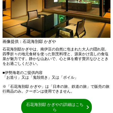
画像提供：石花海別邸 かぎや
石花海別邸かぎやは、南伊豆の自然に包まれた大人の隠れ宿。
四季折々の地元食材を使った割烹料理と、源泉かけ流しの食塩
泉が魅力です。静かな山あいで、心と体を癒す贅沢なひととき
をお過ごしください。
■伊勢海老のご提供内容
「お造り」又は「鬼殻焼き」又は「ボイル」
※「石花海別邸 かぎや」は「日本の旅、鉄道の旅」で販売の旅
行商品のみ。クーポンは使用できません。
石花海別邸 かぎやの詳細はこち
ら