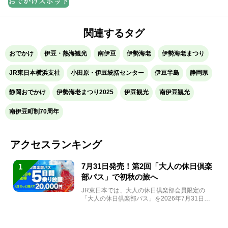
関連するタグ
おでかけ
伊豆・熱海観光
南伊豆
伊勢海老
伊勢海老まつり
JR東日本横浜支社
小田原・伊豆統括センター
伊豆半島
静岡県
静岡おでかけ
伊勢海老まつり2025
伊豆観光
南伊豆観光
南伊豆町制70周年
アクセスランキング
7月31日発売！第2回「大人の休日倶楽
1
部パス」で初秋の旅へ
JR東日本では、大人の休日倶楽部会員限定の
「大人の休日倶楽部パス」を2026年7月31日
(金)～9月7日...