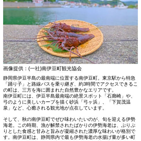
画像提供：(一社)南伊豆町観光協会
静岡県伊豆半島の最南端に位置する南伊豆町。東京駅から特急
「踊り子」と路線バスを乗り継ぎ、約3時間でアクセスできるこ
の町は、三方を海に囲まれた自然豊かなエリアです。
南伊豆町には、伊豆半島最南端の絶景スポット「石廊崎」や、
弓のように美しいカーブを描く砂浜「弓ヶ浜」、「下賀茂温
泉」など、心癒される観光地が点在しています。
そして、秋の南伊豆町でぜひ味わいたいのが、旬を迎える伊勢
海老。この時期、漁が解禁されたばかりの伊勢海老は、ぷりぷ
りとした食感と甘みと旨みが凝縮された濃厚な味わいが格別で
す。南伊豆町は、静岡県内で最も伊勢海老の水揚げ量が多い町