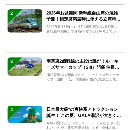
2026年お盆期間 新幹線自由席の混雑
2
予測！指定席満席時に使える立席特急
券も解説
2026年8月8日(土)～8月16日(日)のお盆期間に、
新幹線を利用して帰省やおでかけを考えている
方もい...
南関東2歳戦線の主役は誰だ！ルーキ
3
ーズサマーカップ（SIII）開催 注目馬
と見どころをチェック
浦和競馬場で開催される「ルーキーズサマーカ
ップ（SIII）」は、南関東所属の2歳馬による注
目の重賞競走（...
日本最大級*の爽快系アトラクション
4
誕生！ この夏、GALA湯沢が大きく生
まれ変わる
今年の夏はどこへ行こう――。 そんなときに訪
れたいのが、新潟県湯沢町にある「GALA湯