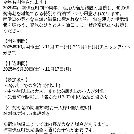
今年も開催されます！
2025年は南伊豆町制70周年。地元の宿泊施設と連携し、旬の伊
勢海老を堪能できる特別な宿泊プランが用意されています。
南伊豆の豊かな自然と温泉に癒されながら、旬を迎えた伊勢海
老を味わう、贅沢なひとときを過ごしに、ぜひ南伊豆へお越し
ください。
【開催期間】
2025年10月4日(土)～11月30日(日)※12月1日(月)チェックアウト
分まで
【申込期間】
2025年9月20日(土)～11月17日(月)
【参加条件】
・2名以上での宿泊(1泊以上)
・中学生以上の大人、または6歳以上の小人が対象
・先着500名様に、1名あたり3,000円の宿泊割引あり
【伊勢海老の調理方法(お一人様1種類選択)】
お刺身/ボイル/鬼殻焼き
※宿泊施設によっては内容が異なる場合があります。
※南伊豆町観光協会を通じた予約が必要です。