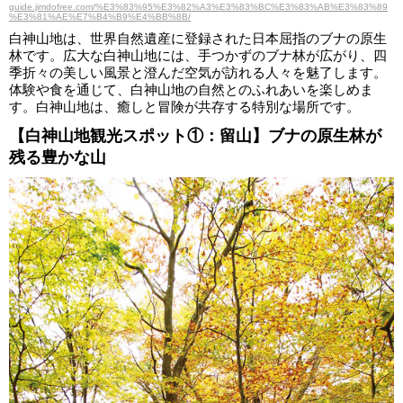
guide.jimdofree.com/%E3%83%95%E3%82%A3%E3%83%BC%E3%83%AB%E3%83%89
%E3%81%AE%E7%B4%B9%E4%BB%8B/
白神山地は、世界自然遺産に登録された日本屈指のブナの原生
林です。広大な白神山地には、手つかずのブナ林が広がり、四
季折々の美しい風景と澄んだ空気が訪れる人々を魅了します。
体験や食を通じて、白神山地の自然とのふれあいを楽しめま
す。白神山地は、癒しと冒険が共存する特別な場所です。
【白神山地観光スポット①：留山】ブナの原生林が
残る豊かな山