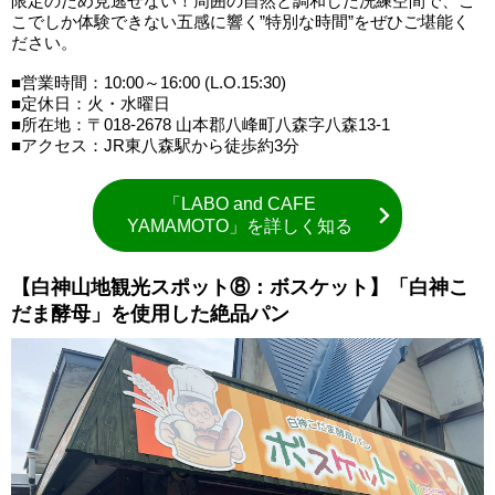
限定のため見逃せない！周囲の自然と調和した洗練空間で、こ
こでしか体験できない五感に響く”特別な時間”をぜひご堪能く
ださい。
■営業時間：10:00～16:00 (L.O.15:30)
■定休日：火・水曜日
■所在地：〒018-2678 山本郡八峰町八森字八森13-1
■アクセス：JR東八森駅から徒歩約3分
「LABO and CAFE
YAMAMOTO」を詳しく知る
【白神山地観光スポット⑧：ボスケット】「白神こ
だま酵母」を使用した絶品パン