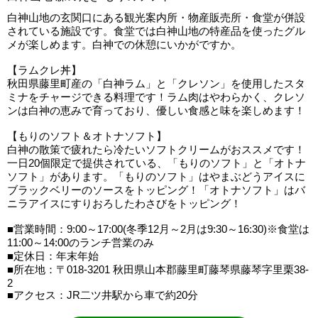
白神山地の玄関口にある観光案内所・物産販売所・食堂が併設
されている施設です。食堂では白神山地の特産品を使ったグル
メが楽しめます。白神での休憩にいかがですか。
【ラムクレ丼】
秋田県藤里町産の「白神ラム」と「クレソン」を使用したスタ
ミナをチャージできる料理です！ラム肉はやわらかく、クレソ
ンは白神の恵みで育っており、優しい食感と味を楽しめます！
【もりのソフト＆オトナソフト】
白神の散策で疲れたら冷たいソフトクリームがおススメです！
一日20個限定で提供されている、「もりのソフト」と「オトナ
ソフト」があります。「もりのソフト」はやまぶどうアイスに
ブラックベリーのソースをトッピング！「オトナソフト」はバ
ニラアイスにすりおろしたわさびをトッピング！
■営業時間：9:00～17:00(冬季12月～2月は9:30～16:30)※食堂は
11:00～14:00のランチ営業のみ
■定休日：年末年始
■所在地：〒018-3201 秋田県山本郡藤里町藤琴県藤琴字里栗38-
2
■アクセス：JR二ツ井駅から車で約20分