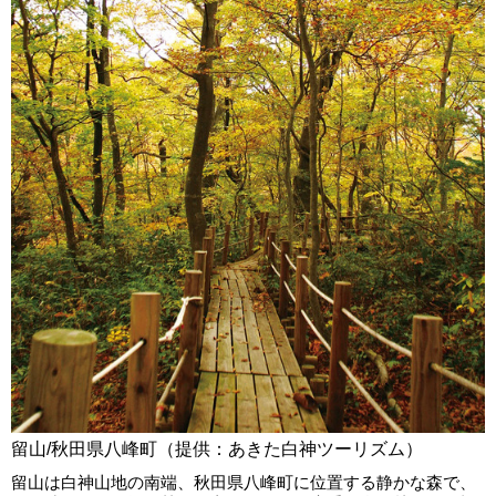
留山/秋田県八峰町（提供：あきた白神ツーリズム）
留山は白神山地の南端、秋田県八峰町に位置する静かな森で、