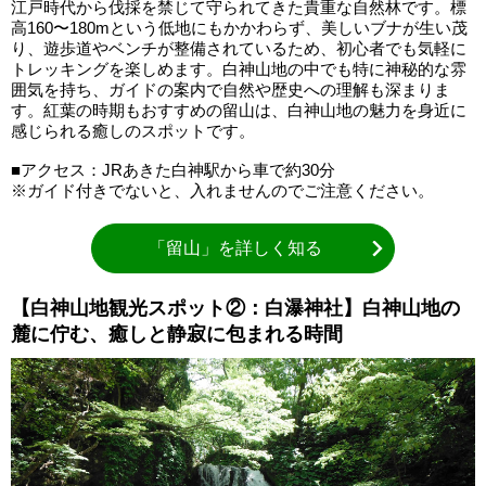
江戸時代から伐採を禁じて守られてきた貴重な自然林です。標
高160〜180mという低地にもかかわらず、美しいブナが生い茂
り、遊歩道やベンチが整備されているため、初心者でも気軽に
トレッキングを楽しめます。白神山地の中でも特に神秘的な雰
囲気を持ち、ガイドの案内で自然や歴史への理解も深まりま
す。紅葉の時期もおすすめの留山は、白神山地の魅力を身近に
感じられる癒しのスポットです。
■アクセス：JRあきた白神駅から車で約30分
※ガイド付きでないと、入れませんのでご注意ください。
「留山」を詳しく知る
【白神山地観光スポット②：白瀑神社】白神山地の
麓に佇む、癒しと静寂に包まれる時間