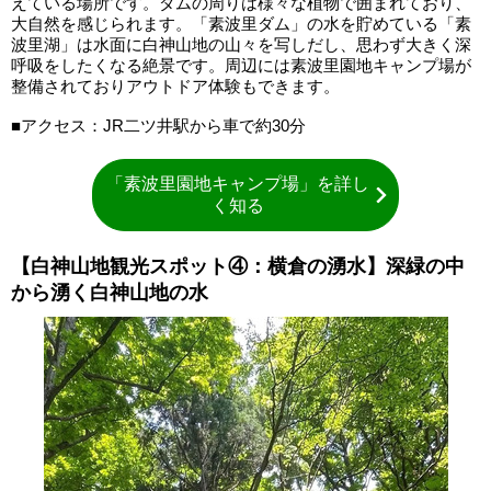
えている場所です。ダムの周りは様々な植物で囲まれており、
大自然を感じられます。「素波里ダム」の水を貯めている「素
波里湖」は水面に白神山地の山々を写しだし、思わず大きく深
呼吸をしたくなる絶景です。周辺には素波里園地キャンプ場が
整備されておりアウトドア体験もできます。
■アクセス：JR二ツ井駅から車で約30分
「素波里園地キャンプ場」を詳し
く知る
【白神山地観光スポット④：横倉の湧水】深緑の中
から湧く白神山地の水