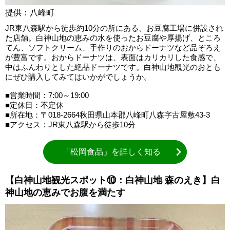
提供：八峰町
JR東八森駅から徒歩約10分の所にある、お豆腐工場に併設され
た店舗。白神山地の恵みの水を使ったお豆腐や厚揚げ、ところ
てん、ソフトクリーム、手作りのおからドーナツなど品ぞろえ
が豊富です。おからドーナツは、表面はカリカリした食感で、
中はふんわりとした絶品ドーナツです。白神山地観光のおとも
にぜひ購入してみてはいかがでしょうか。
■営業時間：7:00～19:00
■定休日：不定休
■所在地：〒018-2664秋田県山本郡八峰町八森字古屋敷43-3
■アクセス：JR東八森駅から徒歩10分
「松岡食品」を詳しく知る
【白神山地観光スポット⑩：白神山地 森のえき】白
神山地の恵みでお腹を満たす