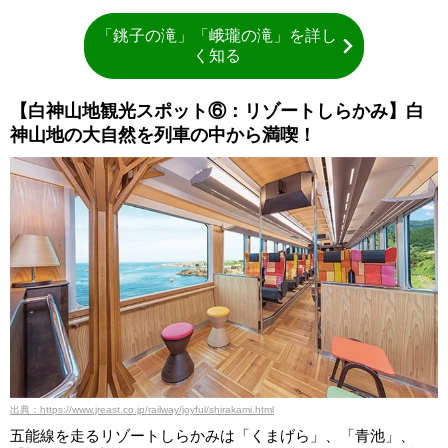
「銚子の滝」「峨瓏の滝」を詳し
く知る
【白神山地観光スポット⑥：リゾートしらかみ】白
神山地の大自然を列車の中から満喫！
出典：https://www.jreast.co.jp/railway/joyful/shirakami.html
五能線を走るリゾートしらかみは「くまげら」、「青池」、