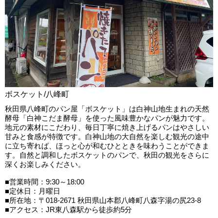
ボスケット/八峰町
秋田県八峰町のパン屋「ボスケット」は白神山地生まれの天然
酵母「白神こだま酵母」を使った風味豊かなパンが魅力です。
地元の素材にこだわり、毎日丁寧に焼き上げるパンはやさしい
甘みと食感が特徴です。白神山地の大自然を楽しむ観光の途中
に立ち寄れば、ほっと心が和むひとときを味わうことができま
す。自然と調和したボスケットのパンで、秋田の観光をさらに
深くお楽しみください。
■営業時間：9:30～18:00
■定休日：月曜日
■所在地：〒018-2671 秋田県山本郡八峰町八森字湯の尻23-8
■アクセス：JR東八森駅から徒歩約5分