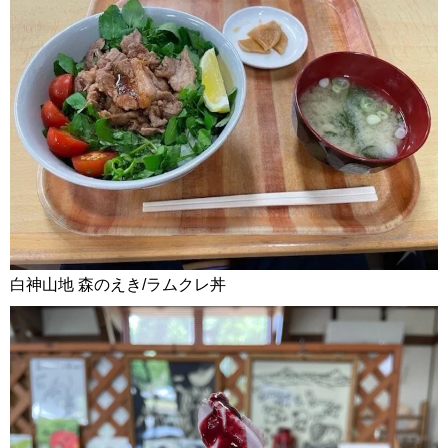
白神山地 森のえき/ラムクレ丼