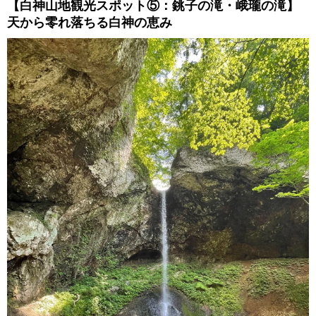
【白神山地観光スポット⑤：銚子の滝・峨瓏の滝】
天から零れ落ちる白神の恵み