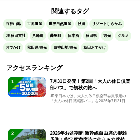
関連するタグ
白神山地
世界遺産
世界自然遺産
秋田
リゾートしらかみ
JR秋田支社
八峰町
藤里町
日本酒
秋田県
観光
グルメ
おでかけ
秋田県 観光
白神山地 観光
秋田おでかけ
アクセスランキング
7月31日発売！第2回「大人の休日倶楽
1
部パス」で初秋の旅へ
JR東日本では、大人の休日倶楽部会員限定の
「大人の休日倶楽部パス」を2026年7月31日
(金)～9月7日...
2026年お盆期間 新幹線自由席の混雑
2
予測！指定席満席時に使える立席特急