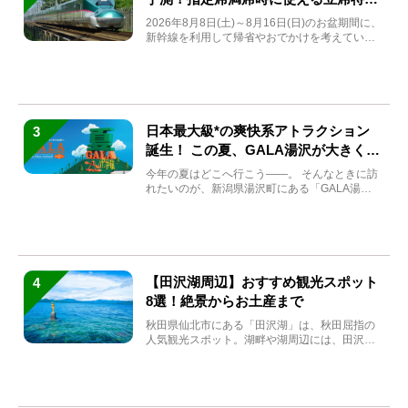
券も解説
2026年8月8日(土)～8月16日(日)のお盆期間に、
新幹線を利用して帰省やおでかけを考えている
方もい...
日本最大級*の爽快系アトラクション
3
誕生！ この夏、GALA湯沢が大きく生
まれ変わる
今年の夏はどこへ行こう――。 そんなときに訪
れたいのが、新潟県湯沢町にある「GALA湯
沢」。2026年...
【田沢湖周辺】おすすめ観光スポット
4
8選！絶景からお土産まで
秋田県仙北市にある「田沢湖」は、秋田屈指の
人気観光スポット。湖畔や湖周辺には、田沢湖
の魅力を堪能できる名...