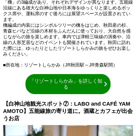
「橅」の3編成があり、それぞれデザインが異なります。五能線
沿線にある雄大な白神山地や日本海をゆっくりと楽しめるボッ
クス席や、運転席のすぐ後ろには展望スペースが設置されてい
ます。
橅編成の内装にはシンボルツリーの橅をはじめ、秋田産の杉、
青森ヒバなど沿線の木材をふんだんに使っており、大自然を感
じながらの旅を楽しめます。車内では津軽三味線の演奏や、沿
線の人形芝居などのイベントも開催されています。秋田に訪れ
た際には、ゆったりとしたリゾートしらかみの旅をぜひお楽し
みください。
■所在地：リゾートしらかみ（JR秋田駅～JR青森駅間）
「リゾートしらかみ」を詳しく知
る
【白神山地観光スポット⑦：LABO and CAFÉ YAM
AMOTO】五能線旅の寄り道に。酒蔵とカフェが出会
うお店