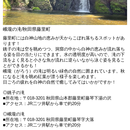
峨瓏の滝/秋田県藤里町
藤里町には白神山地の恵みが天からこぼれ落ちるスポットがあ
ります！
銚子の滝は空を眺めつつ、洞窟の中から白神の恵みが流れ落ち
る姿を目の当たりにできます。水の透明度が高いので、滝の下
流をよく見ると小さな魚が流れに逆らいながら泳ぐ姿を見るこ
とができるかも！
峨瓏（がろう）の滝は明るい緑色の自然に囲まれています。秋
になると滝を眺め紅葉が漂う様子を楽しめます。
日ごろの疲れを白神の自然で癒してみてはいかがですか！
◎銚子の滝
■所在地：〒018-3201 秋田県山本郡藤里町藤琴下湯の沢
■アクセス：JR二ツ井駅から車で約20分
◎峨瓏の滝
■所在地：〒018-3201 秋田県藤里町藤琴字大落
■アクセス：JR二ツ井駅から車で約20分