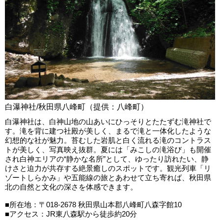
白瀑神社/秋田県八峰町（提供：八峰町）
白瀑神社は、白神山地の山あいにひっそりとたたずむ滝神社で
す。滝を背に建つ社殿が美しく、まるで滝と一体化したような
幻想的な社が魅力。苔むした岩肌と白く流れる滝のコントラス
トが美しく、写真映え抜群。夏には「みこしの滝浴び」も開催
され白神エリアの“静かな名所”として、ゆったり訪れたい、静
けさと迫力が共存する絶景癒しのスポットです。観光列車「リ
ゾートしらかみ」や五能線の旅とあわせて立ち寄れば、秋田県
北の自然と文化の深さを体感できます。
■所在地：〒018-2678 秋田県山本郡八峰町八森字館10
■アクセス：JR東八森駅から徒歩約20分