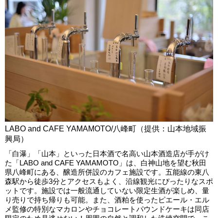
LABO and CAFE YAMAMOTO/八峰町（提供：山本地域振
興局）
「白瀑」「山本」といった日本酒で名高い山本酒造店が手がけ
た「LABO and CAFE YAMAMOTO」は、白神山地を望む秋田
県八峰町にある、醸造所併設のカフェ施設です。五能線の東八
森駅から徒歩3分とアクセスもよく、沿線観光にぴったりなスポ
ットです。施設では一般流通していない限定生酒が楽しめ、量
り売りで持ち帰りも可能。また、酒粕を使ったピエール・エル
メ監修の特別なマカロンやチョコレートパウンドケーキは同店