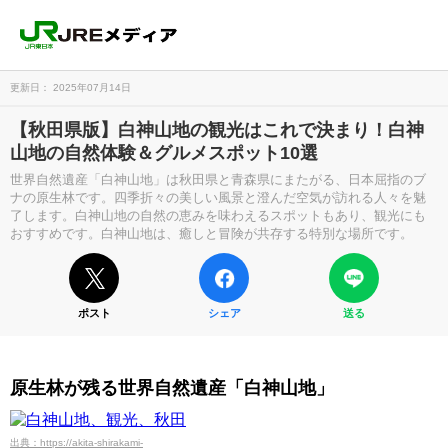
更新日： 2025年07月14日
【秋田県版】白神山地の観光はこれで決まり！白神
山地の自然体験＆グルメスポット10選
世界自然遺産「白神山地」は秋田県と青森県にまたがる、日本屈指のブ
ナの原生林です。四季折々の美しい風景と澄んだ空気が訪れる人々を魅
了します。白神山地の自然の恵みを味わえるスポットもあり、観光にも
おすすめです。白神山地は、癒しと冒険が共存する特別な場所です。
ポスト
シェア
送る
原生林が残る世界自然遺産「白神山地」
出典：https://akita-shirakami-