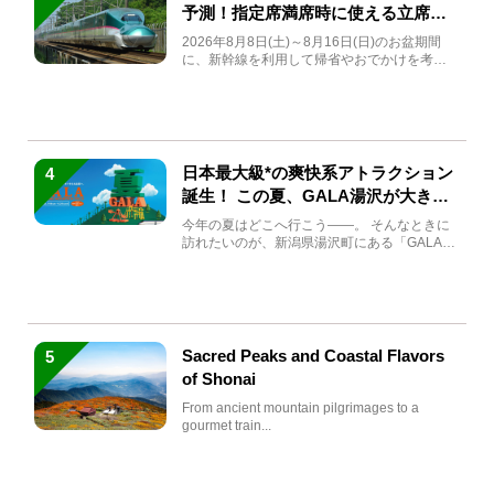
予測！指定席満席時に使える立席特
急券も解説
2026年8月8日(土)～8月16日(日)のお盆期間
に、新幹線を利用して帰省やおでかけを考え
ている方もい...
日本最大級*の爽快系アトラクション
4
誕生！ この夏、GALA湯沢が大きく
生まれ変わる
今年の夏はどこへ行こう――。 そんなときに
訪れたいのが、新潟県湯沢町にある「GALA湯
沢」。2026年...
Sacred Peaks and Coastal Flavors
5
of Shonai
From ancient mountain pilgrimages to a
gourmet train...