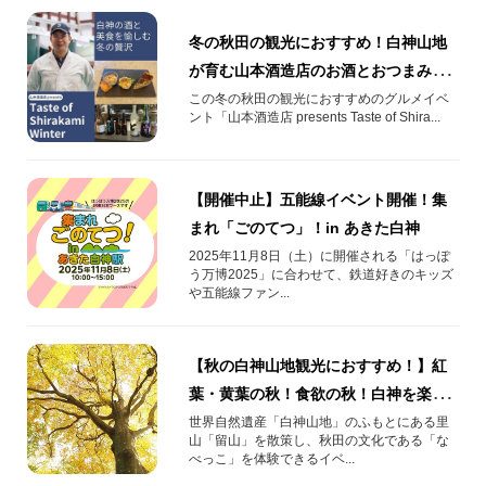
冬の秋田の観光におすすめ！白神山地
が育む山本酒造店のお酒とおつまみを
味わうイベントをご紹介！
この冬の秋田の観光におすすめのグルメイベ
ント「山本酒造店 presents Taste of Shira...
【開催中止】五能線イベント開催！集
まれ「ごのてつ」！in あきた白神
2025年11月8日（土）に開催される「はっぽ
う万博2025」に合わせて、鉄道好きのキッズ
や五能線ファン...
【秋の白神山地観光におすすめ！】紅
葉・黄葉の秋！食欲の秋！白神を楽し
みつくす「大人のなべっこ遠足」をご
世界自然遺産「白神山地」のふもとにある里
山「留山」を散策し、秋田の文化である「な
紹介
べっこ」を体験できるイベ...