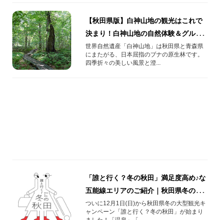
【秋田県版】白神山地の観光はこれで
決まり！白神山地の自然体験＆グルメ
スポット10選
世界自然遺産「白神山地」は秋田県と青森県
にまたがる、日本屈指のブナの原生林です。
四季折々の美しい風景と澄...
「誰と行く？冬の秋田」満足度高め♪な
五能線エリアのご紹介｜秋田県冬の大
型観光キャンペーン
ついに12月1日(日)から秋田県冬の大型観光キ
ャンペーン「誰と行く？冬の秋田」が始まり
ました！「温泉」「...