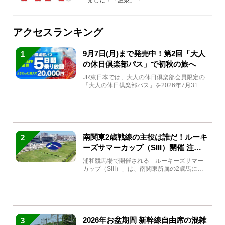
アクセスランキング
9月7日(月)まで発売中！第2回「大人
1
の休日倶楽部パス」で初秋の旅へ
JR東日本では、大人の休日倶楽部会員限定の
「大人の休日倶楽部パス」を2026年7月31日
(金)～9月7日...
南関東2歳戦線の主役は誰だ！ルーキ
2
ーズサマーカップ（SIII）開催 注目
馬と見どころをチェック
浦和競馬場で開催される「ルーキーズサマー
カップ（SIII）」は、南関東所属の2歳馬によ
る注目の重賞競走（...
2026年お盆期間 新幹線自由席の混雑
3