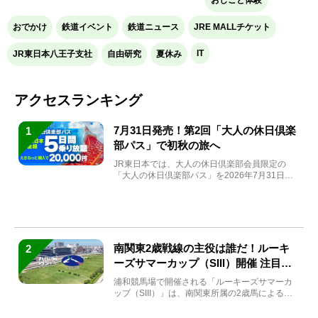
おでかけ
鉄道イベント
鉄道ニュース
JRE MALLチケット
IT
JR東日本八王子支社
自由研究
夏休み
アクセスランキング
7月31日発売！第2回「大人の休日倶楽
1
部パス」で初秋の旅へ
JR東日本では、大人の休日倶楽部会員限定の
「大人の休日倶楽部パス」を2026年7月31日
(金)～9月7日...
南関東2歳戦線の主役は誰だ！ルーキ
2
ーズサマーカップ（SIII）開催 注目馬
と見どころをチェック
浦和競馬場で開催される「ルーキーズサマーカ
ップ（SIII）」は、南関東所属の2歳馬による注
目の重賞競走（...