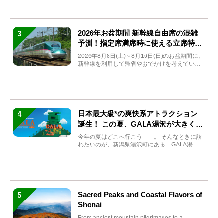
2026年お盆期間 新幹線自由席の混雑
3
予測！指定席満席時に使える立席特急
券も解説
2026年8月8日(土)～8月16日(日)のお盆期間に、
新幹線を利用して帰省やおでかけを考えている
方もい...
日本最大級*の爽快系アトラクション
4
誕生！ この夏、GALA湯沢が大きく生
まれ変わる
今年の夏はどこへ行こう――。 そんなときに訪
れたいのが、新潟県湯沢町にある「GALA湯
沢」。2026年...
Sacred Peaks and Coastal Flavors of
5
Shonai
From ancient mountain pilgrimages to a