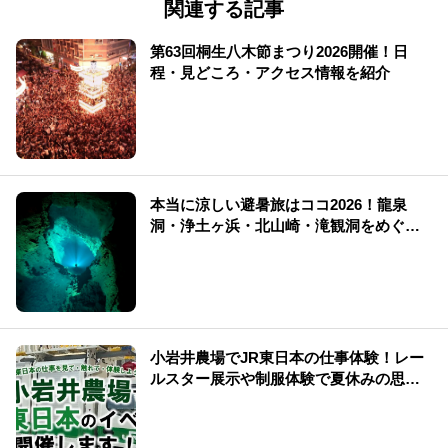
関連する記事
第63回桐生八木節まつり2026開催！日
程・見どころ・アクセス情報を紹介
本当に涼しい避暑旅はココ2026！龍泉
洞・浄土ヶ浜・北山崎・滝観洞をめぐ
る“涼×絶景”【避暑旅】
小岩井農場でJR東日本の仕事体験！レー
ルスター展示や制服体験で夏休みの思い
出を