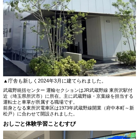
▲庁舎も新しく2024年3月に建てられました。
武蔵野統括センター 運輸セクションはJR武蔵野線 東所沢駅付
近（埼玉県所沢市）に所在。主に武蔵野線・京葉線を担当する
運転士と車掌が所属する職場です。
前身となる東所沢電車区は1973年武蔵野線開業（府中本町～新
松戸）に合わせて開設されました。
おしごと体験学習ことむすび