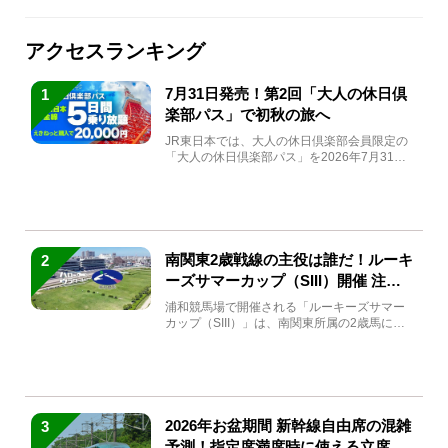
アクセスランキング
7月31日発売！第2回「大人の休日倶
1
楽部パス」で初秋の旅へ
JR東日本では、大人の休日倶楽部会員限定の
「大人の休日倶楽部パス」を2026年7月31日
(金)～9月7日...
南関東2歳戦線の主役は誰だ！ルーキ
2
ーズサマーカップ（SIII）開催 注目
馬と見どころをチェック
浦和競馬場で開催される「ルーキーズサマー
カップ（SIII）」は、南関東所属の2歳馬によ
る注目の重賞競走（...
2026年お盆期間 新幹線自由席の混雑
3
予測！指定席満席時に使える立席特