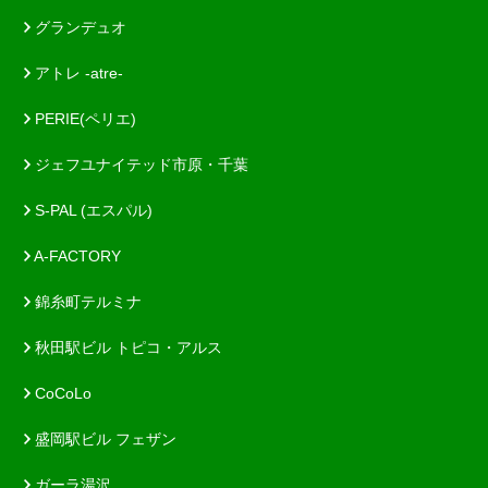
グランデュオ
アトレ -atre-
PERIE(ペリエ)
ジェフユナイテッド市原・千葉
S-PAL (エスパル)
A-FACTORY
錦糸町テルミナ
秋田駅ビル トピコ・アルス
CoCoLo
盛岡駅ビル フェザン
ガーラ湯沢