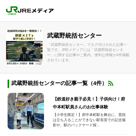
武蔵野統括センター
「武蔵野統括センター」でタグ付けされた記事一
覧です。JREメディアには「武蔵野統括センタ
ー」に関する記事やご案内、便利な情報が4件掲載
されています。
武蔵野統括センターの記事一覧（4件）
【鉄道好き親子必見！】子供向け！府
中本町駅員さんのお仕事体験
【小学生限定！】府中本町駅を舞台に、普段
は立ち入ることができない駅長室での記念撮
影や、駅のバックヤード探...