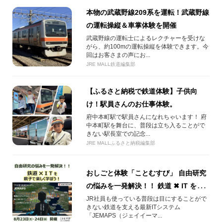
本物の武蔵野線209系を運転！武蔵野線
の運転操縦＆車掌体験を開催
武蔵野線の運転士によるレクチャーを受けな
がら、約100mの運転操縦を体験できます。今
回はお客さまの声にお...
JRE MALL鉄道編集部
【ふるさと納税で鉄道体験】子供向
け！駅員さんのお仕事体験。
府中本町駅で駅員さんになれちゃいます！ 府
中本町駅を舞台に、普段は立ち入ることがで
きない駅長室での記念...
JRE MALLふるさと納税編集部
おしごと体験「ことむすび」 自由研究
の悩みを一発解決！！ 鉄道 ✖ IT を親
子で楽しく学ぼう！
JR社員も使っている普段は目にすることがで
きない鉄道を支える最新ITシステム
「JEMAPS（ジェイイーマ...