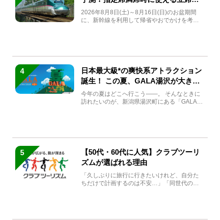
急券も解説
2026年8月8日(土)～8月16日(日)のお盆期間
に、新幹線を利用して帰省やおでかけを考え
ている方もい...
日本最大級*の爽快系アトラクション
4
誕生！ この夏、GALA湯沢が大きく
生まれ変わる
今年の夏はどこへ行こう――。 そんなときに
訪れたいのが、新潟県湯沢町にある「GALA湯
沢」。2026年...
【50代・60代に人気】クラブツーリ
5
ズムが選ばれる理由
「久しぶりに旅行に行きたいけれど、自分た
ちだけで計画するのは不安…」「同世代の方
と気兼ねなく楽しみたい」...