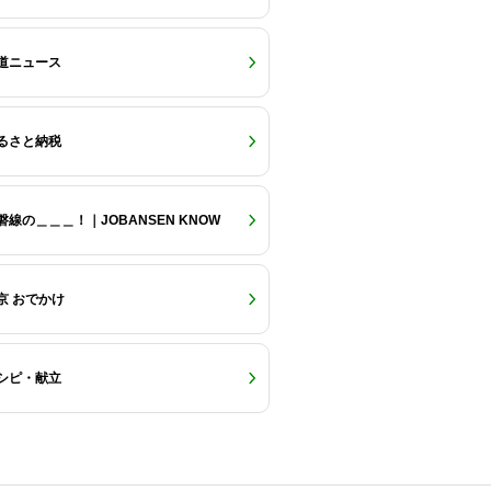
道ニュース
るさと納税
磐線の＿＿＿！｜JOBANSEN KNOW
京 おでかけ
シピ・献立