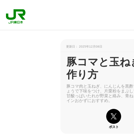
更新日： 2025年12月08日
豚コマと玉ね
作り方
豚コマ肉と玉ねぎ、にんじんを黒酢
ょうで下味をつけ、片栗粉をまぶし
甘酸っぱいたれが野菜と絡み、青ね
インおかずにおすすめ。
ポスト