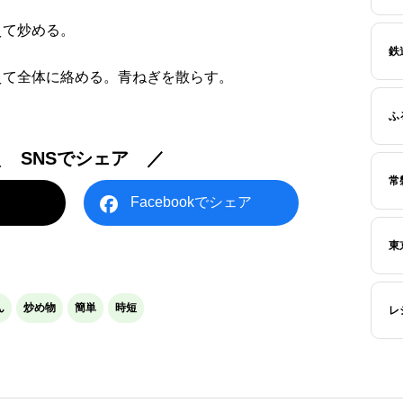
えて炒める。
鉄
えて全体に絡める。青ねぎを散らす。
ふ
＼ SNSでシェア ／
常
Facebookでシェア
東
ん
炒め物
簡単
時短
レ