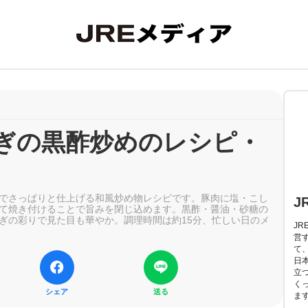
ぎの黒酢炒めのレシピ・
でさっぱりと仕上げる和風炒め物レシピです。豚肉に塩・こし
J
て焼き付けることで旨みを閉じ込めます。黒酢・醤油・砂糖の
ぎの彩りで見た目も華やか。調理時間は約15分、忙しい日のメ
J
営
て
日
立
く
シェア
送る
ま