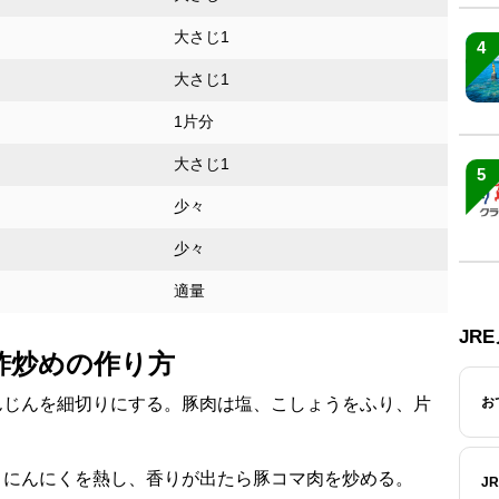
大さじ1
4
大さじ1
1片分
大さじ1
5
少々
少々
適量
JR
酢炒めの作り方
んじんを細切りにする。豚肉は塩、こしょうをふり、片
お
とにんにくを熱し、香りが出たら豚コマ肉を炒める。
J