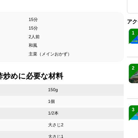
15分
アク
15分
1
2人前
和風
主菜（メインおかず）
2
酢炒めに必要な材料
150g
1個
3
1/2本
大さじ2
大さじ1