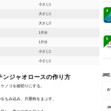
小さじ1
4
大さじ1
大さじ2
1片分
5
1片分
小さじ1
小さじ1
JR
チンジャオロースの作り方
タケノコを細切りにする。
お
ゆをもみ込み、片栗粉をまぶす。
J