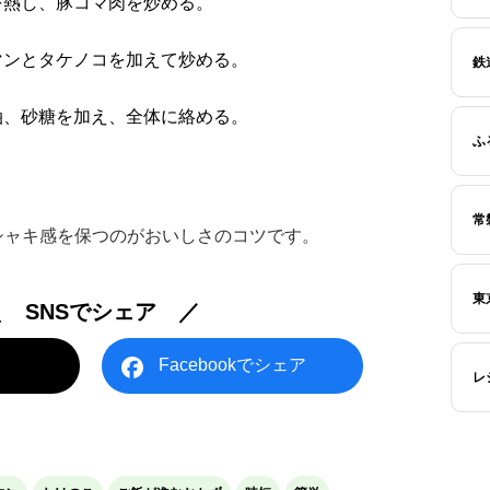
を熱し、豚コマ肉を炒める。
マンとタケノコを加えて炒める。
鉄
油、砂糖を加え、全体に絡める。
ふ
常
シャキ感を保つのがおいしさのコツです。
東
＼ SNSでシェア ／
Facebookでシェア
レ