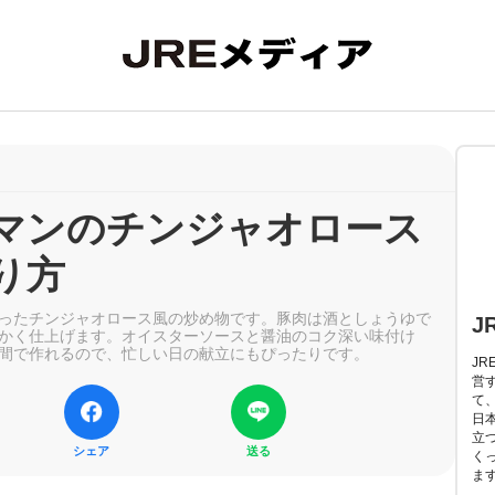
マンのチンジャオロース
り方
ったチンジャオロース風の炒め物です。豚肉は酒としょうゆで
J
かく仕上げます。オイスターソースと醤油のコク深い味付け
間で作れるので、忙しい日の献立にもぴったりです。
J
営
て
日
立
シェア
送る
く
ま