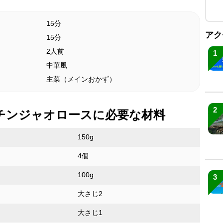
15分
アク
15分
2人前
1
中華風
主菜（メインおかず）
2
チンジャオロースに必要な材料
150g
4個
100g
3
大さじ2
大さじ1