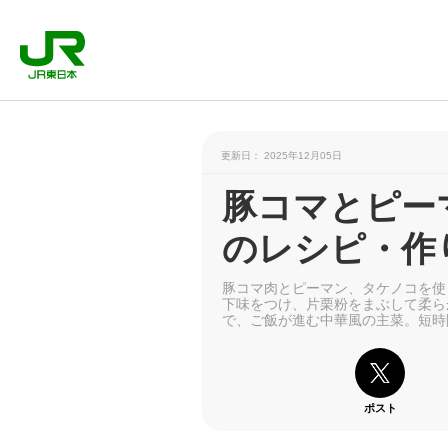
更新日： 2025年12月05日
豚コマとピー
のレシピ・作
豚コマ肉とピーマン、タケノコを使
下味をつけ、片栗粉をまぶして柔ら
で、ご飯が進む中華風の主菜。短時
ポスト