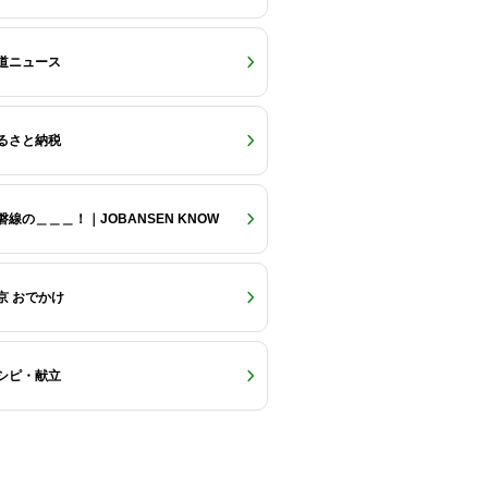
道ニュース
るさと納税
磐線の＿＿＿！｜JOBANSEN KNOW
京 おでかけ
シピ・献立