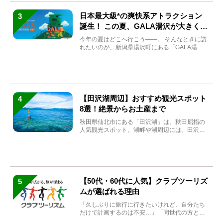
日本最大級*の爽快系アトラクション
3
誕生！ この夏、GALA湯沢が大きく生
まれ変わる
今年の夏はどこへ行こう――。 そんなときに訪
れたいのが、新潟県湯沢町にある「GALA湯
沢」。2026年...
【田沢湖周辺】おすすめ観光スポット
4
8選！絶景からお土産まで
秋田県仙北市にある「田沢湖」は、秋田屈指の
人気観光スポット。湖畔や湖周辺には、田沢湖
の魅力を堪能できる名...
【50代・60代に人気】クラブツーリズ
5
ムが選ばれる理由
「久しぶりに旅行に行きたいけれど、自分たち
だけで計画するのは不安…」「同世代の方と気
兼ねなく楽しみたい」...