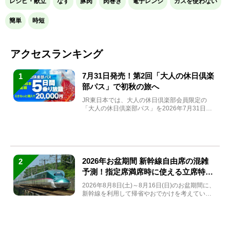
レシピ・献立
なす
豚肉
肉巻き
電子レンジ
ガスを使わない
簡単
時短
アクセスランキング
7月31日発売！第2回「大人の休日倶楽
1
部パス」で初秋の旅へ
JR東日本では、大人の休日倶楽部会員限定の
「大人の休日倶楽部パス」を2026年7月31日
(金)～9月7日...
2026年お盆期間 新幹線自由席の混雑
2
予測！指定席満席時に使える立席特急
券も解説
2026年8月8日(土)～8月16日(日)のお盆期間に、
新幹線を利用して帰省やおでかけを考えている
方もい...