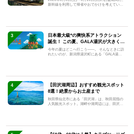
新幹線を利用して帰省やおでかけを考えている
方もい...
日本最大級*の爽快系アトラクション
3
誕生！ この夏、GALA湯沢が大きく生
まれ変わる
今年の夏はどこへ行こう――。 そんなときに訪
れたいのが、新潟県湯沢町にある「GALA湯
沢」。2026年...
【田沢湖周辺】おすすめ観光スポット
4
8選！絶景からお土産まで
秋田県仙北市にある「田沢湖」は、秋田屈指の
人気観光スポット。湖畔や湖周辺には、田沢湖
の魅力を堪能できる名...