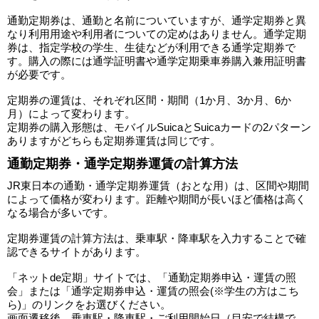
通勤定期券は、通勤と名前についていますが、通学定期券と異
なり利用用途や利用者についての定めはありません。通学定期
券は、指定学校の学生、生徒などが利用できる通学定期券で
す。購入の際には通学証明書や通学定期乗車券購入兼用証明書
が必要です。
定期券の運賃は、それぞれ区間・期間（1か月、3か月、6か
月）によって変わります。
定期券の購入形態は、モバイルSuicaとSuicaカードの2パターン
ありますがどちらも定期券運賃は同じです。
通勤定期券・通学定期券運賃の計算方法
JR東日本の通勤・通学定期券運賃（おとな用）は、区間や期間
によって価格が変わります。距離や期間が長いほど価格は高く
なる場合が多いです。
定期券運賃の計算方法は、乗車駅・降車駅を入力することで確
認できるサイトがあります。
「ネットde定期」サイトでは、「通勤定期券申込・運賃の照
会」または「通学定期券申込・運賃の照会(※学生の方はこち
ら)」のリンクをお選びください。
画面遷移後、乗車駅・降車駅・ご利用開始日（目安で結構で