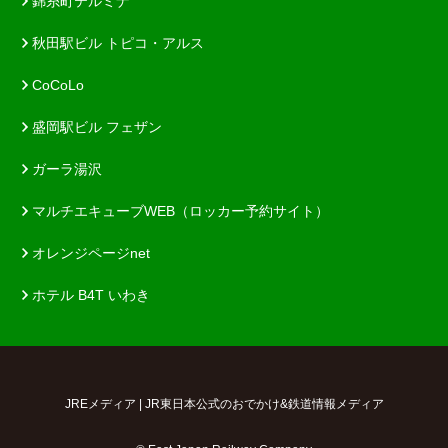
錦糸町テルミナ
秋田駅ビル トピコ・アルス
CoCoLo
盛岡駅ビル フェザン
ガーラ湯沢
マルチエキューブWEB（ロッカー予約サイト）
オレンジページnet
ホテル B4T いわき
JREメディア | JR東日本公式のおでかけ&鉄道情報メディア