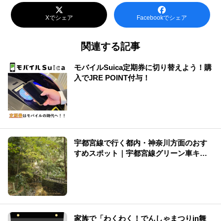
Xでシェア
Facebookでシェア
関連する記事
モバイルSuica定期券に切り替えよう！購
入でJRE POINT付与！
宇都宮線で行く都内・神奈川方面のおす
すめスポット｜宇都宮線グリーン車キャ
ンペーン実施中
家族で「わくわく！でんしゃまつりin舞