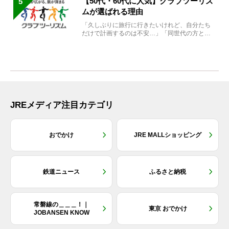
【50代・60代に人気】クラブツーリズ
5
ムが選ばれる理由
「久しぶりに旅行に行きたいけれど、自分たち
だけで計画するのは不安…」「同世代の方と気
兼ねなく楽しみたい」...
JREメディア注目カテゴリ
おでかけ
JRE MALLショッピング
鉄道ニュース
ふるさと納税
常磐線の＿＿＿！｜
東京 おでかけ
JOBANSEN KNOW