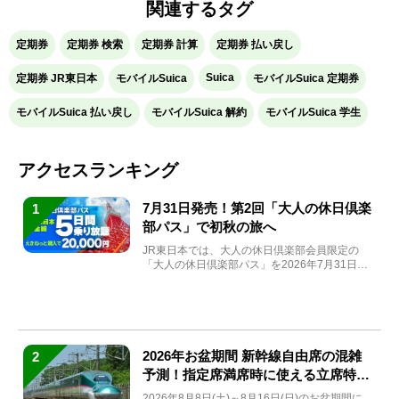
関連するタグ
定期券
定期券 検索
定期券 計算
定期券 払い戻し
Suica
定期券 JR東日本
モバイルSuica
モバイルSuica 定期券
モバイルSuica 払い戻し
モバイルSuica 解約
モバイルSuica 学生
アクセスランキング
7月31日発売！第2回「大人の休日倶楽
1
部パス」で初秋の旅へ
JR東日本では、大人の休日倶楽部会員限定の
「大人の休日倶楽部パス」を2026年7月31日
(金)～9月7日...
2026年お盆期間 新幹線自由席の混雑
2
予測！指定席満席時に使える立席特急
券も解説
2026年8月8日(土)～8月16日(日)のお盆期間に、