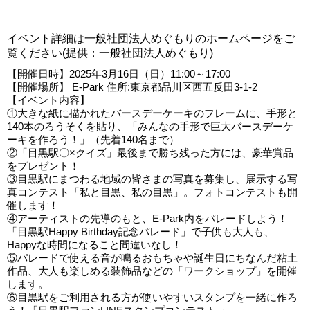
イベント詳細は一般社団法人めぐもりのホームページをご
覧ください(提供：一般社団法人めぐもり)
【開催日時】2025年3月16日（日）11:00～17:00
【開催場所】 E-Park 住所:東京都品川区西五反田3-1-2
【イベント内容】
①大きな紙に描かれたバースデーケーキのフレームに、手形と
140本のろうそくを貼り、「みんなの手形で巨大バースデーケ
ーキを作ろう！」（先着140名まで）
②「目黒駅〇×クイズ」最後まで勝ち残った方には、豪華賞品
をプレゼント！
③目黒駅にまつわる地域の皆さまの写真を募集し、展示する写
真コンテスト「私と目黒、私の目黒」。フォトコンテストも開
催します！
④アーティストの先導のもと、E-Park内をパレードしよう！
「目黒駅Happy Birthday記念パレード」で子供も大人も、
Happyな時間になること間違いなし！
⑤パレードで使える音が鳴るおもちゃや誕生日にちなんだ粘土
作品、大人も楽しめる装飾品などの「ワークショップ」を開催
します。
⑥目黒駅をご利用される方が使いやすいスタンプを一緒に作ろ