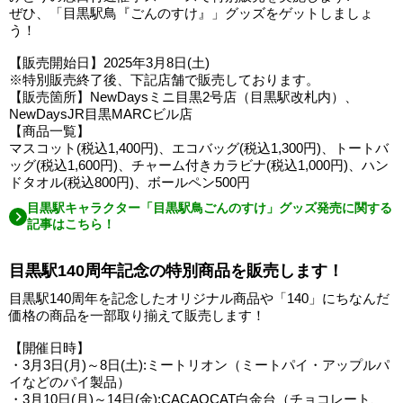
ぜひ、「目黒駅鳥『ごんのすけ』」グッズをゲットしましょ
う！
【販売開始日】2025年3月8日(土)
※特別販売終了後、下記店舗で販売しております。
【販売箇所】NewDaysミニ目黒2号店（目黒駅改札内）、
NewDaysJR目黒MARCビル店
【商品一覧】
マスコット(税込1,400円)、エコバッグ(税込1,300円)、トートバ
ッグ(税込1,600円)、チャーム付きカラビナ(税込1,000円)、ハン
ドタオル(税込800円)、ボールペン500円
目黒駅キャラクター「目黒駅鳥ごんのすけ」グッズ発売に関する
記事はこちら！
目黒駅140周年記念の特別商品を販売します！
目黒駅140周年を記念したオリジナル商品や「140」にちなんだ
価格の商品を一部取り揃えて販売します！
【開催日時】
・3月3日(月)～8日(土):ミートリオン（ミートパイ・アップルパ
イなどのパイ製品）
・3月10日(月)～14日(金):CACAOCAT白金台（チョコレート、