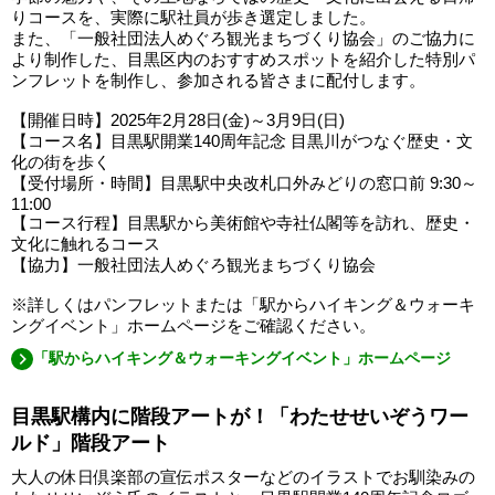
りコースを、実際に駅社員が歩き選定しました。
また、「一般社団法人めぐろ観光まちづくり協会」のご協力に
より制作した、目黒区内のおすすめスポットを紹介した特別パ
ンフレットを制作し、参加される皆さまに配付します。
【開催日時】2025年2月28日(金)～3月9日(日)
【コース名】目黒駅開業140周年記念 目黒川がつなぐ歴史・文
化の街を歩く
【受付場所・時間】目黒駅中央改札口外みどりの窓口前 9:30～
11:00
【コース行程】目黒駅から美術館や寺社仏閣等を訪れ、歴史・
文化に触れるコース
【協力】一般社団法人めぐろ観光まちづくり協会
※詳しくはパンフレットまたは「駅からハイキング＆ウォーキ
ングイベント」ホームページをご確認ください。
「駅からハイキング＆ウォーキングイベント」ホームページ
目黒駅構内に階段アートが！「わたせせいぞうワー
ルド」階段アート
大人の休日倶楽部の宣伝ポスターなどのイラストでお馴染みの