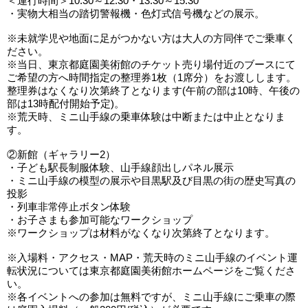
＜運行時間＞10:30～12:30・13:30～15:30
・実物大相当の踏切警報機・色灯式信号機などの展示。
※未就学児や地面に足がつかない方は大人の方同伴でご乗車く
ださい。
※当日、東京都庭園美術館のチケット売り場付近のブースにて
ご希望の方へ時間指定の整理券1枚（1席分）をお渡しします。
整理券はなくなり次第終了となります(午前の部は10時、午後の
部は13時配付開始予定)。
※荒天時、ミニ山手線の乗車体験は中断または中止となりま
す。
②新館（ギャラリー2）
・子ども駅長制服体験、山手線顔出しパネル展示
・ミニ山手線の模型の展示や目黒駅及び目黒の街の歴史写真の
投影
・列車非常停止ボタン体験
・お子さまも参加可能なワークショップ
※ワークショップは材料がなくなり次第終了となります。
※入場料・アクセス・MAP・荒天時のミニ山手線のイベント運
転状況については東京都庭園美術館ホームページをご覧くださ
い。
※各イベントへの参加は無料ですが、ミニ山手線にご乗車の際