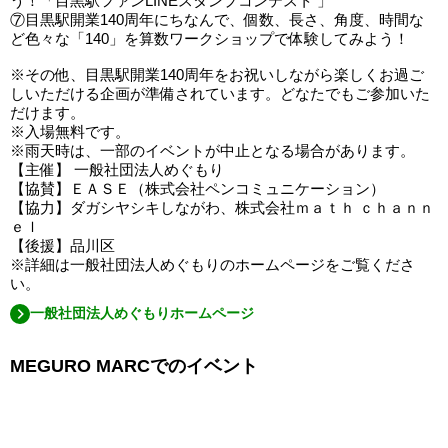
う！「目黒駅ファンLINEスタンプコンテスト 」
⑦目黒駅開業140周年にちなんで、個数、長さ、角度、時間な
ど色々な「140」を算数ワークショップで体験してみよう！
※その他、目黒駅開業140周年をお祝いしながら楽しくお過ご
しいただける企画が準備されています。どなたでもご参加いた
だけます。
※入場無料です。
※雨天時は、一部のイベントが中止となる場合があります。
【主催】 一般社団法人めぐもり
【協賛】ＥＡＳＥ（株式会社ペンコミュニケーション）
【協力】ダガシヤシキしながわ、株式会社ｍａｔｈ ｃｈａｎｎ
ｅｌ
【後援】品川区
※詳細は一般社団法人めぐもりのホームページをご覧くださ
い。
一般社団法人めぐもりホームページ
MEGURO MARCでのイベント