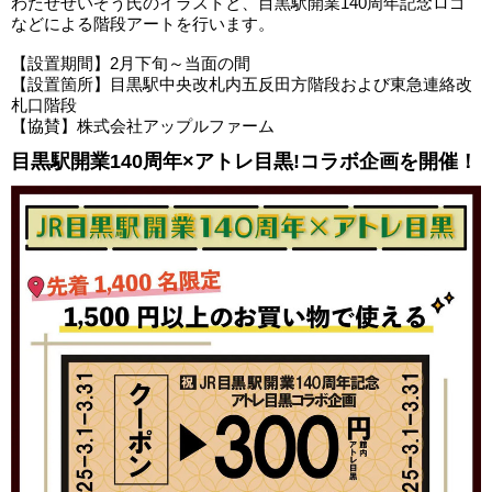
わたせせいぞう氏のイラストと、目黒駅開業140周年記念ロゴ
などによる階段アートを行います。
【設置期間】2月下旬～当面の間
【設置箇所】目黒駅中央改札内五反田方階段および東急連絡改
札口階段
【協賛】株式会社アップルファーム
目黒駅開業140周年×アトレ目黒!コラボ企画を開催！