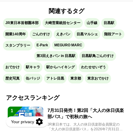
関連するタグ
JR東日本首都圏本部
大崎営業統括センター
山手線
目黒駅
開業140周年
ごんのすけ
えきパン
目黒マルシェ
階段アート
E-Park
MEGURO MARC
スタンプラリー
第3回えきパン in 目黒駅
目黒駅鳥ごんのすけ
おでかけ
駅キャラ
駅からハイキング
わたせせいぞう
歴史写真
缶バッジ
アトレ目黒
東京都
東京おでかけ
アクセスランキング
7月31日発売！第2回「大人の休日倶楽
1
部パス」で初秋の旅へ
JR東日本では、大人の休日倶楽部会員限定の
「大人の休日倶楽部パス」を2026年7月31日