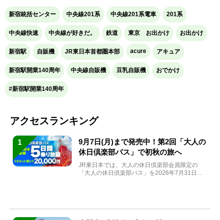
新宿統括センター
中央線201系
中央線201系電車
201系
中央線快速
中央線が好きだ。
鉄道
東京 お出かけ
お出かけ
acure
新宿駅
自販機
JR東日本首都圏本部
アキュア
新宿駅開業140周年
中央線自販機
豆乳自販機
おでかけ
#新宿駅開業140周年
アクセスランキング
9月7日(月)まで発売中！第2回「大人の
1
休日倶楽部パス」で初秋の旅へ
JR東日本では、大人の休日倶楽部会員限定の
「大人の休日倶楽部パス」を2026年7月31日
(金)～9月7日...