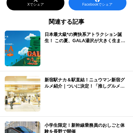
Xでシェア
Facebookでシェア
関連する記事
日本最大級*の爽快系アトラクション誕
生！ この夏、GALA湯沢が大きく生まれ
変わる
新宿駅ナカ＆駅直結！ニュウマン新宿グ
ルメ紹介｜ついに決定！「推しグルメ総
選挙」結果発表
小学生限定！新幹線乗務員のおしごと体
験を長野で開催