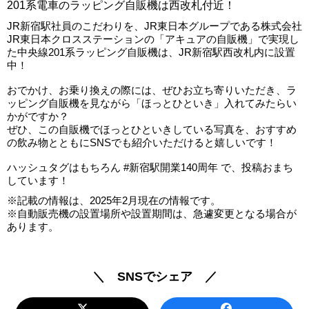
201系電車のラッピング自販機は西改札付近！
JR新宿駅社員のこだわりを、JR東日本グループである株式会社
JR東日本クロスステーションの「アキュアの自販機」で実現し
た中央線201系ラッピング自販機は、JR新宿駅西改札内に設置
中！
おでかけ、お乗り換えの際には、ぜひお立ち寄りいただき、ラ
ッピング自販機を見ながら「ほっとひといき」入れてみたらい
かがですか？
ぜひ、この自販機でほっとひといきしている写真を、おすすめ
の飲み物とともにSNSでも紹介いただけると嬉しいです！
ハッシュタグはもちろん #新宿駅開業140周年 で、投稿おまち
しています！
※記載の情報は、2025年2月現在の情報です。
※自動販売機の設置場所や設置期間は、急遽変更となる場合が
あります。
＼ SNSでシェア ／