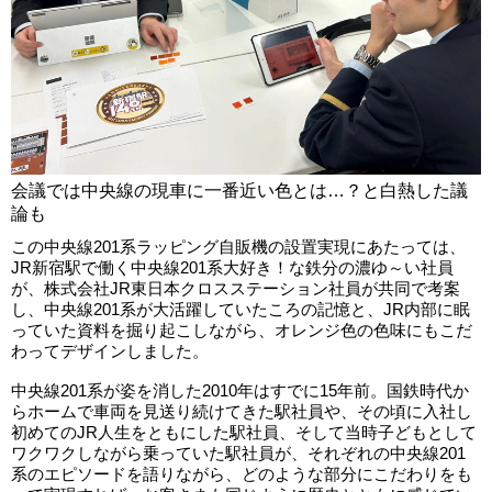
会議では中央線の現車に一番近い色とは…？と白熱した議
論も
この中央線201系ラッピング自販機の設置実現にあたっては、
JR新宿駅で働く中央線201系大好き！な鉄分の濃ゆ～い社員
が、株式会社JR東日本クロスステーション社員が共同で考案
し、中央線201系が大活躍していたころの記憶と、JR内部に眠
っていた資料を掘り起こしながら、オレンジ色の色味にもこだ
わってデザインしました。
中央線201系が姿を消した2010年はすでに15年前。国鉄時代か
らホームで車両を見送り続けてきた駅社員や、その頃に入社し
初めてのJR人生をともにした駅社員、そして当時子どもとして
ワクワクしながら乗っていた駅社員が、それぞれの中央線201
系のエピソードを語りながら、どのような部分にこだわりをも