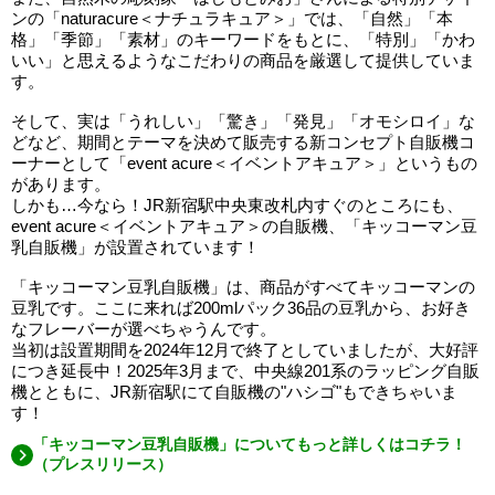
ンの「naturacure＜ナチュラキュア＞」では、「自然」「本
格」「季節」「素材」のキーワードをもとに、「特別」「かわ
いい」と思えるようなこだわりの商品を厳選して提供していま
す。
そして、実は「うれしい」「驚き」「発見」「オモシロイ」な
どなど、期間とテーマを決めて販売する新コンセプト自販機コ
ーナーとして「event acure＜イベントアキュア＞」というもの
があります。
しかも…今なら！JR新宿駅中央東改札内すぐのところにも、
event acure＜イベントアキュア＞の自販機、「キッコーマン豆
乳自販機」が設置されています！
「キッコーマン豆乳自販機」は、商品がすべてキッコーマンの
豆乳です。ここに来れば200mlパック36品の豆乳から、お好き
なフレーバーが選べちゃうんです。
当初は設置期間を2024年12月で終了としていましたが、大好評
につき延長中！2025年3月まで、中央線201系のラッピング自販
機とともに、JR新宿駅にて自販機の"ハシゴ"もできちゃいま
す！
「キッコーマン豆乳自販機」についてもっと詳しくはコチラ！
（プレスリリース）