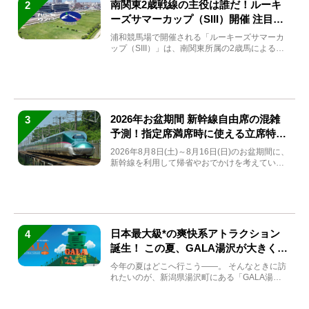
南関東2歳戦線の主役は誰だ！ルーキ
2
ーズサマーカップ（SIII）開催 注目馬
と見どころをチェック
浦和競馬場で開催される「ルーキーズサマーカ
ップ（SIII）」は、南関東所属の2歳馬による注
目の重賞競走（...
2026年お盆期間 新幹線自由席の混雑
3
予測！指定席満席時に使える立席特急
券も解説
2026年8月8日(土)～8月16日(日)のお盆期間に、
新幹線を利用して帰省やおでかけを考えている
方もい...
日本最大級*の爽快系アトラクション
4
誕生！ この夏、GALA湯沢が大きく生
まれ変わる
今年の夏はどこへ行こう――。 そんなときに訪
れたいのが、新潟県湯沢町にある「GALA湯
沢」。2026年...