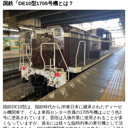
国鉄「DE10型1705号機とは？
国鉄DE10型は、国鉄時代からJR東日本に継承されたディーゼ
ル機関車で、ぐんま車両センター所属の1705号機はぶどう色2
号に塗装されています。普段は入換作業に使用されることが多
くなっていますが、過去には様々な臨時列車の牽引機として活