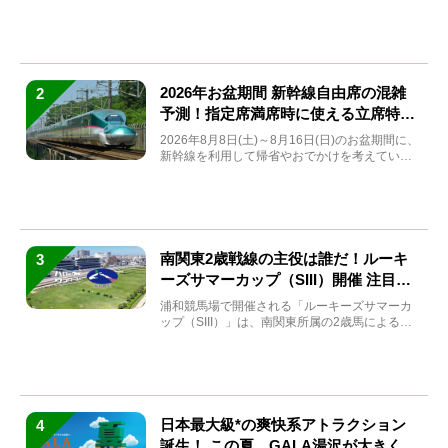
(金)～9月7日...
2026年お盆期間 新幹線自由席の混雑
2
予測！指定席満席時に使える立席特急
券も解説
2026年8月8日(土)～8月16日(日)のお盆期間に、
新幹線を利用して帰省やおでかけを考えている
方もい...
南関東2歳戦線の主役は誰だ！ルーキ
3
ーズサマーカップ（SIII）開催 注目馬
と見どころをチェック
浦和競馬場で開催される「ルーキーズサマーカ
ップ（SIII）」は、南関東所属の2歳馬による注
目の重賞競走（...
日本最大級*の爽快系アトラクション
4
誕生！ この夏、GALA湯沢が大きく生