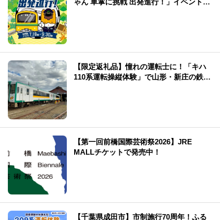
ゃん 車掌に挑戦 出発進行！」イベント情
報まとめ
【限定返礼品】憧れの運転士に！「キハ
110系運転操縦体験」で山形・新庄の鉄道
を満喫
【第一回前橋国際芸術祭2026】JRE
MALLチケットで発売中！
【千葉県成田市】市制施行70周年！ふる