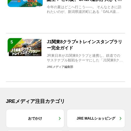
まれ変わる
今年の夏はどこへ行こう――。 そんなときに訪
れたいのが、新潟県湯沢町にある「GALA湯
沢」。2026年...
J1関東8クラブ×トレインスタンプラリ
5
ー完全ガイド
JR東日本がJ1関東8クラブと連携し、鉄道での
サステナブル観戦をテーマにした「J1関東8クラ
ブ×トレイン...
JREメディア編集部
JREメディア注目カテゴリ
おでかけ
JRE MALLショッピング