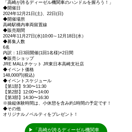
「高崎が誇るディーゼル機関車のハンドルを握ろう！」
◆開催日
2024年12月21日(土)、22日(日)
◆開催場所
高崎駅構内車両留置線
◆販売期間
2024年11月27日(水)10:00～12月18日(水）
◆募集人数
6名
内訳：1日3回開催(1回1名様)×2日間
◆販売ショップ
JRE MALLチケット JR東日本高崎支社店
◆イベント価格
148,000円(税込)
◆イベントスケジュール
【第1部】9:30〜11:30
【第2部】12:00〜14:00
【第3部】14:30〜16:30
※操縦体験時間は、小休憩を含み約1時間の予定です！
◆その他
オリジナルノベルティをプレゼント！
▶「高崎が誇るディーゼル機関車