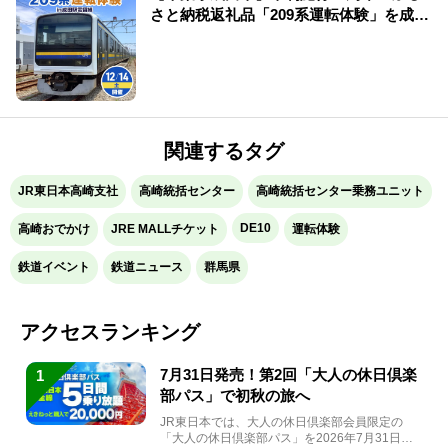
さと納税返礼品「209系運転体験」を成田
駅電留線で開催！
関連するタグ
JR東日本高崎支社
高崎統括センター
高崎統括センター乗務ユニット
DE10
高崎おでかけ
JRE MALLチケット
運転体験
鉄道イベント
鉄道ニュース
群馬県
アクセスランキング
7月31日発売！第2回「大人の休日倶楽
1
部パス」で初秋の旅へ
JR東日本では、大人の休日倶楽部会員限定の
「大人の休日倶楽部パス」を2026年7月31日