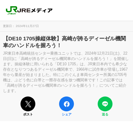
更新日： 2024年11月27日
【DE10 1705操縦体験】高崎が誇るディーゼル機関
車のハンドルを握ろう！
JR東日本高崎統括センター乗務ユニットでは、2024年12月21日(土)、22
日(日)に「高崎が誇るディーゼル機関車のハンドルを握ろう！」を開催し
ます。操縦体験に用いられる「DE10 1705」は、JR東日本内でも希少な
存在となりつつあるディーゼル機関車で、1966年に試作車が登場し1967
年から量産が始まりました。特にこのぐんま車両センター所属の1705号
機は、ぶどう色に白帯と一際存在感を放つ機関車です！この記事では
「高崎が誇るディーゼル機関車のハンドルを握ろう！」についてご紹介
します。
ポスト
シェア
送る