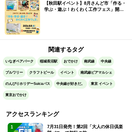
【秋田駅イベント】8月さんど市「作る・
学ぶ・遊ぶ！わくわく工作フェス」開
催！
関連するタグ
いなぎペアパーク
稲城長沼駅
おでかけ
南武線
中央線
ブルワリー
クラフトビール
イベント
南武線ビアマルシェ
のんびりホリデーSuicaパス
中央線が好きだ。
東京 イベント
東京おでかけ
アクセスランキング
7月31日発売！第2回「大人の休日倶楽
1