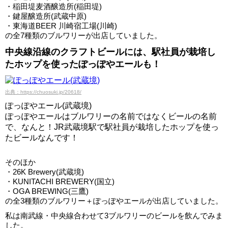
・稲田堤麦酒醸造所(稲田堤)
・鍵屋醸造所(武蔵中原)
・東海道BEER 川崎宿工場(川崎)
の全7種類のブルワリーが出店していました。
中央線沿線のクラフトビールには、駅社員が栽培し
たホップを使ったぽっぽやエールも！
出典：https://chuosuki.jp/20618/
ぽっぽやエール(武蔵境)
ぽっぽやエールはブルワリーの名前ではなくビールの名前
で、なんと！JR武蔵境駅で駅社員が栽培したホップを使っ
たビールなんです！
そのほか
・26K Brewery(武蔵境)
・KUNITACHI BREWERY(国立)
・OGA BREWING(三鷹)
の全3種類のブルワリー＋ぽっぽやエールが出店していました。
私は南武線・中央線合わせて3ブルワリーのビールを飲んでみま
した。