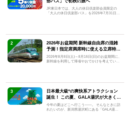
部パス」で初秋の旅へ
JR東日本では、大人の休日倶楽部会員限定の
「大人の休日倶楽部パス」を2026年7月31日
(金)～9月7日...
2026年お盆期間 新幹線自由席の混雑
2
予測！指定席満席時に使える立席特急
券も解説
2026年8月8日(土)～8月16日(日)のお盆期間に、
新幹線を利用して帰省やおでかけを考えている
方もい...
日本最大級*の爽快系アトラクション
3
誕生！ この夏、GALA湯沢が大きく生
まれ変わる
今年の夏はどこへ行こう――。 そんなときに訪
れたいのが、新潟県湯沢町にある「GALA湯
沢」。2026年...