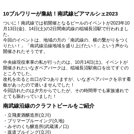
10ブルワリーが集結！南武線ビアマルシェ2023
ついに！南武線では初開催となるビールのイベントが2023年10
月13日(金)、14日(土)の2日間南武線の稲城長沼駅で行われまし
た。
今回のイベントは、地域の方の「南武線の、横の繋がりをつく
りたい！」「南武線沿線地域を盛り上げたい！」という声から
開催されたそうです。
中央線現役車掌の私が行ったのは、10月14日(土)。イベントが
開催されたいなぎペアパークは、稲城長沼駅南口を出てすぐの
ところでした。
改札を出ると出口が2つありますが、いなぎペアパークを示す看
板があったので迷いませんでした！
今回訪れたのは夕方からでしたが、その時間帯でも家族連れで
とても賑わっていました！
南武線沿線のクラフトビールをご紹介
・立飛麦酒醸造所(立川)
・ブリマーブルーイング(久地)
・みぞのくち醸造所(武蔵溝ノ口)
・坂道ブルイング(立川)