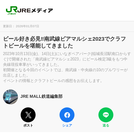
更新日： 2026年01月07日
ビール好き必見‼南武線ビアマルシェ2023でクラフ
トビールを堪能してきました
2023年10月13日(金)、14日(土)にいなぎペアパーク(稲城長沼駅南口からす
ぐ)で開催された「南武線ビアマルシェ2023」にビール検定3級をもつ中
央線現役車掌がいってきました。
初開催となる今回のイベントでは、南武線・中央線の10のブルワリーが
出店しました。
イベントの情報とクラフトビールの感想をお伝えします。
JRE MALL鉄道編集部
ポスト
シェア
送る