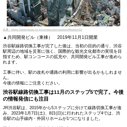
出典：https://www.jreast.co.jp/construction/station/#station02
▲共同開発ビル（東棟） 2019年11月1日開業
渋谷駅線路切換工事が完了した後は、当初の目的の通り、渋谷
駅周辺の地域を災害に強く、国際的な観光文化都市の実現を目
指すため、駅コンコースの拡充や、共同開発ビル工事が進めら
れます。
工事に伴い、駅の改札や通路の利用に影響が出るかもしれませ
ん。
今後の情報にご注意ください。
渋谷駅線路切換工事は11月のステップ5で完了。今後
の情報発信にも注目
JR渋谷駅は、2015年から5ステップに分けて線路切換工事が進
み、2023年1月7日(土)、8日(日)に行われたステップ4では、渋
谷駅の山手線内・外回りホームが1つになりました。