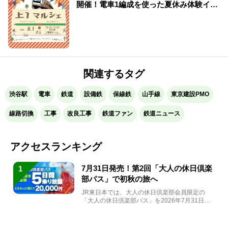
開催！電車1編成を使った夏休み体験イベ
ント
関連するタグ
渋谷駅
電車
鉄道
設備鉄
保線鉄
山手線
東京建設PMO
線路切換
工事
改良工事
鉄道ファン
鉄道ニュース
アクセスランキング
7月31日発売！第2回「大人の休日倶楽
1
部パス」で初秋の旅へ
JR東日本では、大人の休日倶楽部会員限定の
「大人の休日倶楽部パス」を2026年7月31日
(金)～9月7日...