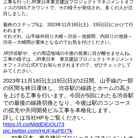
工事を行ったJR東日本東京建設プロジェクトマネジメントオフ
ィスのSNSアカウントで、その様子が発信され、多くの人が注
目しました。
最終のステップ5は、2023年11月18日(土)、19日(日)にかけて行
われます。
それぞれ、山手線外回り大崎～渋谷～池袋間、内回りの池袋～
渋谷～大崎間が運休となるのでお気を付けください。
JR渋谷駅や、その周辺地域の今後の発展に目が離せませんね。
工事の様子は、JR東日本 東京建設プロジェクトマネジメント
オフィスの公式Xでお知らせされますので、ぜひチェックして
みてください。
2023年11月18日(土)19日(日)の2日間、山手線の一部
の区間を終日運休し、渋谷駅の線路とホームの高さ
を上げる工事を行います。今回が5回にわたる渋谷駅
での最後の線路切換となり、今後は駅のコンコース
の拡充や共同開発ビル工事を本格化します。
詳しくは当社HPをご覧ください。
https://t.co/MddDEiOU73
pic.twitter.com/HUF4uPEr7k