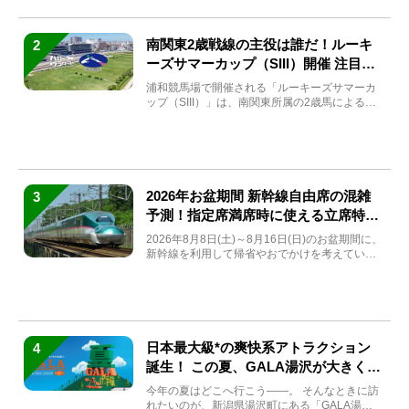
南関東2歳戦線の主役は誰だ！ルーキ
2
ーズサマーカップ（SIII）開催 注目馬
と見どころをチェック
浦和競馬場で開催される「ルーキーズサマーカ
ップ（SIII）」は、南関東所属の2歳馬による注
目の重賞競走（...
2026年お盆期間 新幹線自由席の混雑
3
予測！指定席満席時に使える立席特急
券も解説
2026年8月8日(土)～8月16日(日)のお盆期間に、
新幹線を利用して帰省やおでかけを考えている
方もい...
日本最大級*の爽快系アトラクション
4
誕生！ この夏、GALA湯沢が大きく生
まれ変わる
今年の夏はどこへ行こう――。 そんなときに訪
れたいのが、新潟県湯沢町にある「GALA湯