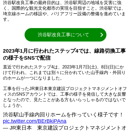
渋谷駅改良工事の最終目的は、渋谷駅周辺の地域を災害に強
く、国際的な観光文化都市の実現を目指すこと。渋谷駅では、
埼京線ホームの移設や、バリアフリー設備の整備を進めていま
す。
渋谷駅改良工事について
2023年1月に行われたステップ4では、線路切換工事
の様子をSNSで配信
直近で行われたステップ4は、2023年1月7日(土)、8日(日)にか
けて行われ、これまでは別々に分かれていた山手線内・外回り
のホームが一つになりました。
工事を行ったJR東日本東京建設プロジェクトマネジメントオフ
ィスのSNSアカウントでは、工事の様子を発信して大きな反響
となったので、見たことがある方もいらっしゃるのではないで
しょうか。
渋谷駅山手線内回りホームを作っていく様子です！
pic.twitter.com/BErBkiPAna
— JR東日本 東京建設プロジェクトマネジメントオ