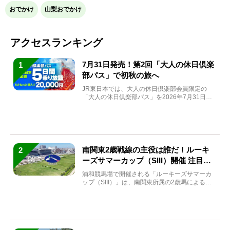
おでかけ
山梨おでかけ
アクセスランキング
7月31日発売！第2回「大人の休日倶楽
1
部パス」で初秋の旅へ
JR東日本では、大人の休日倶楽部会員限定の
「大人の休日倶楽部パス」を2026年7月31日
(金)～9月7日...
南関東2歳戦線の主役は誰だ！ルーキ
2
ーズサマーカップ（SIII）開催 注目馬
と見どころをチェック
浦和競馬場で開催される「ルーキーズサマーカ
ップ（SIII）」は、南関東所属の2歳馬による注
目の重賞競走（...