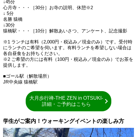
↓45分
心月寺・・・［30分］お寺の説明、休憩※2
↓ 5分
名勝 猿橋
↓30分
猿橋駅・・・［10分］解散あいさつ、アンケート、記念撮影
※1 ランチは有料（2,000円・税込み／現金のみ）です。受付時
にランチのご希望を伺います。有料ランチを希望しない場合は
各自昼食をお持ちください。
※2 ご希望の方には有料（100円・税込み／現金のみ）でお茶を
提供します。
■ゴール駅（解散場所）
JR中央線 猿橋駅
大月歩行禅-THE ZEN in OTSUKI-
詳細・ご予約はこちら
学生がご案内！ウォーキングイベントの楽しみ方