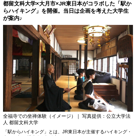
都留文科大学×大月市×JR東日本がコラボした「駅か
らハイキング」を開催。当日は企画を考えた大学生
が案内♪
全福寺での坐禅体験（イメージ）｜ 写真提供：公立大学法
人 都留文科大学
「駅からハイキング」とは、JR東日本が主催するハイキング・