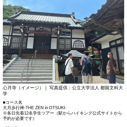
心月寺（イメージ）｜ 写真提供：公立大学法人 都留文科大
学
■コース名
大月歩行禅-THE ZEN in OTSUKI-
※各日先着12名学生ツアー（駅からハイキング公式サイトから
予約が必要です）