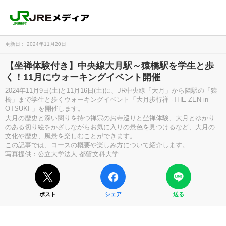
更新日： 2024年11月20日
【坐禅体験付き】中央線大月駅～猿橋駅を学生と歩
く！11月にウォーキングイベント開催
2024年11月9日(土)と11月16日(土)に、JR中央線「大月」から隣駅の「猿
橋」まで学生と歩くウォーキングイベント「大月歩行禅 -THE ZEN in
OTSUKI-」を開催します。
大月の歴史と深い関りを持つ禅宗のお寺巡りと坐禅体験、大月とゆかり
のある切り絵をかざしながらお気に入りの景色を見つけるなど、大月の
文化や歴史、風景を楽しむことができます。
この記事では、コースの概要や楽しみ方について紹介します。
写真提供：公立大学法人 都留文科大学
ポスト
シェア
送る