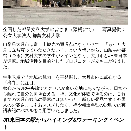
企画した都留文科大学の皆さま（猿橋にて）｜ 写真提供：
公立大学法人 都留文科大学
山梨県大月市は富士山観光の通過点になりがちで、「もっと大
月に立ち寄っていただきたい！」という想いから、山梨県の都
留（つる）文科大学の学生がメインとなり、大月市とJR東日本
が連携。地域活性を目的としたプロジェクトが立ち上がりまし
た。
学生視点で「地域の魅力」を再発掘し、大月市内に点在する
「禅寺」に注目。
都心からJR中央線でアクセスが良い立地にありながら、日常か
ら離れて自分と向き合える「禅」文化が体験できるのは、これ
までの大月市観光の要素には無かった、新しい発見です！外国
人のお客さまにもおススメしたく、禅や精進料理の説明では英
語表記のパネルをご用意いたしました。
JR東日本の駅からハイキング&ウォーキングイベン
ト