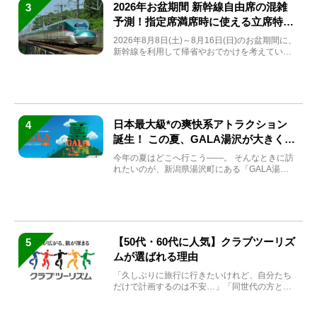
2026年お盆期間 新幹線自由席の混雑
3
予測！指定席満席時に使える立席特急
券も解説
2026年8月8日(土)～8月16日(日)のお盆期間に、
新幹線を利用して帰省やおでかけを考えている
方もい...
日本最大級*の爽快系アトラクション
4
誕生！ この夏、GALA湯沢が大きく生
まれ変わる
今年の夏はどこへ行こう――。 そんなときに訪
れたいのが、新潟県湯沢町にある「GALA湯
沢」。2026年...
【50代・60代に人気】クラブツーリズ
5
ムが選ばれる理由
「久しぶりに旅行に行きたいけれど、自分たち
だけで計画するのは不安…」「同世代の方と気
兼ねなく楽しみたい」...