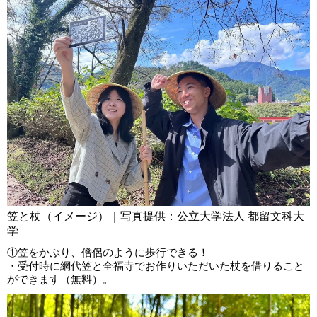
笠と杖（イメージ）｜写真提供：公立大学法人 都留文科大
学
①笠をかぶり、僧侶のように歩行できる！
・受付時に網代笠と全福寺でお作りいただいた杖を借りること
ができます（無料）。