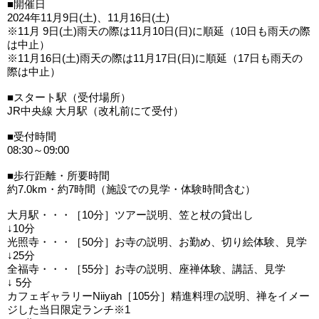
■開催日
2024年11月9日(土)、11月16日(土)
※11月 9日(土)雨天の際は11月10日(日)に順延（10日も雨天の際
は中止）
※11月16日(土)雨天の際は11月17日(日)に順延（17日も雨天の
際は中止）
■スタート駅（受付場所）
JR中央線 大月駅（改札前にて受付）
■受付時間
08:30～09:00
■歩行距離・所要時間
約7.0km・約7時間（施設での見学・体験時間含む）
大月駅・・・［10分］ツアー説明、笠と杖の貸出し
↓10分
光照寺・・・［50分］お寺の説明、お勤め、切り絵体験、見学
↓25分
全福寺・・・［55分］お寺の説明、座禅体験、講話、見学
↓ 5分
カフェギャラリーNiiyah［105分］精進料理の説明、禅をイメー
ジした当日限定ランチ※1