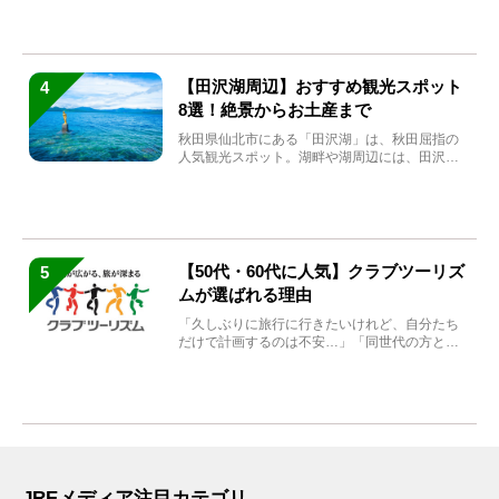
【田沢湖周辺】おすすめ観光スポット
4
8選！絶景からお土産まで
秋田県仙北市にある「田沢湖」は、秋田屈指の
人気観光スポット。湖畔や湖周辺には、田沢湖
の魅力を堪能できる名...
【50代・60代に人気】クラブツーリズ
5
ムが選ばれる理由
「久しぶりに旅行に行きたいけれど、自分たち
だけで計画するのは不安…」「同世代の方と気
兼ねなく楽しみたい」...
JREメディア注目カテゴリ