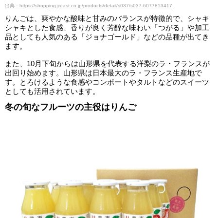
出典：https://shopping.jreast.co.jp/products/detail/s037/s037-6077813417
りんごは、爽やかな酸味と甘みのバランスが特徴的で、シャキ
シャキとした食感、香りが良く芳醇な味わい「つがる」や加工
品としても人気のある「ジョナゴールド」などの品種が出てき
ます。
また、10月下旬からは山形県を代表する洋梨のラ・フランスが
出回り始めます。山形県は日本最大のラ・フランス生産地で
す。とろけるような食感やコンポートやタルトなどのスイーツ
としても活用されています。
冬の旬なフルーツの主役はりんご