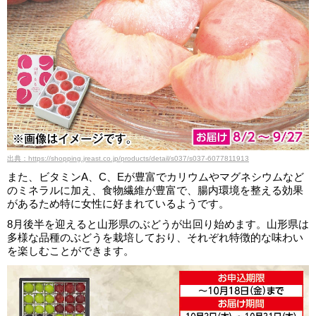
出典：https://shopping.jreast.co.jp/products/detail/s037/s037-6077811913
また、ビタミンA、C、Eが豊富でカリウムやマグネシウムなど
のミネラルに加え、食物繊維が豊富で、腸内環境を整える効果
があるため特に女性に好まれているようです。
8月後半を迎えると山形県のぶどうが出回り始めます。山形県は
多様な品種のぶどうを栽培しており、それぞれ特徴的な味わい
を楽しむことができます。