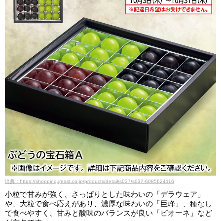
出典：https://shopping.jreast.co.jp/products/detail/s037/s037-6085624116
小粒で甘みが強く、さっぱりとした味わいの「デラウェア」
や、大粒で食べ応えがあり、濃厚な味わいの「巨峰」、種なし
で食べやすく、甘みと酸味のバランスが良い「ピオーネ」など