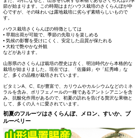
また、5月になると、山形を代表する果物であるさくらんぼの季
節が始まります。この時期はまだハウス栽培のさくらんぼが中
心ですが、その味わいは露地栽培に劣らず素晴らしいもので
す。
ハウス栽培さくらんぼの特徴としては
• 早期出荷が可能で、季節の先取りを楽しめる
• 気候の影響を受けにくく、安定した品質が保たれる
• 大粒で艶やかな外観
などがあります。
山形県のさくらんぼ栽培の歴史は古く、明治時代から本格的な
栽培が始まりました。現在では、「佐藤錦」や「紅秀峰」な
ど、多くの品種が栽培されています。
ビタミンA、C、Eが豊富で、カリウムやカルシウムなどのミネ
ラルを含み、ポリフェノールの一種であるアントシアニンを含
み、抗酸化作用があるので、初夏の訪れを告げる贅沢な果物と
して、多くの人々に愛されています。
初夏のフルーツはさくらんぼ、メロン、すいか、ブ
ルーベリー