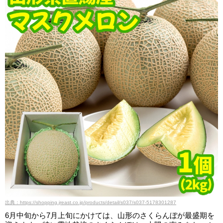
出典：https://shopping.jreast.co.jp/products/detail/s037/s037-5178301287
6月中旬から7月上旬にかけては、山形のさくらんぼが最盛期を