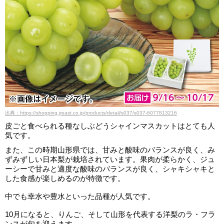
出典：https://shopping.jreast.co.jp/products/detail/s037/s037-6077813216
皮ごと食べられる種なしぶどうシャインマスカットはとても人
気です。
また、この時期山形県では、甘みと酸味のバランスが良く、み
ずみずしい日本梨が栽培されています。果肉が柔らかく、ジュ
ーシーで甘みと適度な酸味のバランスが良く、シャキシャキと
した食感が楽しめるのが特徴です。
中でも幸水や豊水といった品種が人気です。
10月になると、りんご、そして山形を代表する洋梨のラ・フラ
ンスが旬を迎えます。