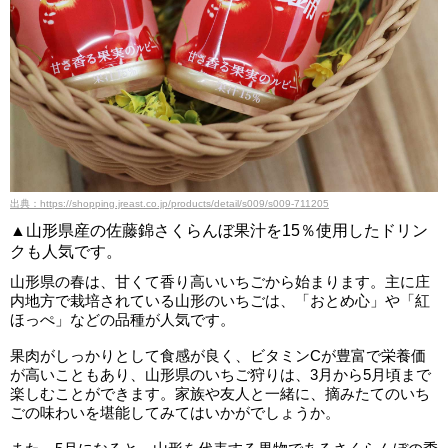
出典：https://shopping.jreast.co.jp/products/detail/s009/s009-711205
▲山形県産の佐藤錦さくらんぼ果汁を15％使用したドリン
クも人気です。
山形県の春は、甘くて香り高いいちごから始まります。主に庄
内地方で栽培されている山形のいちごは、「おとめ心」や「紅
ほっぺ」などの品種が人気です。
果肉がしっかりとして食感が良く、ビタミンCが豊富で栄養価
が高いこともあり、山形県のいちご狩りは、3月から5月頃まで
楽しむことができます。家族や友人と一緒に、摘みたてのいち
ごの味わいを堪能してみてはいかがでしょうか。