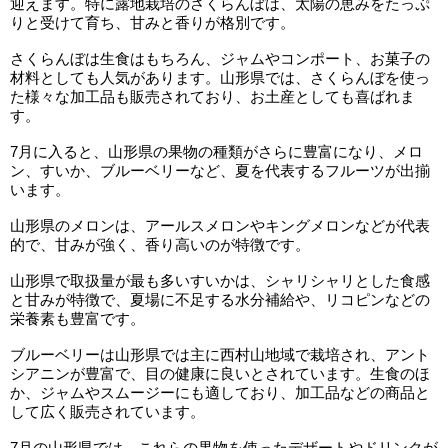
迎えます。特に露地栽培のさくらんぼは、太陽の恵みをたっぷ
りと受けて育ち、甘みと香りが格別です。
さくらんぼは生食はもちろん、ジャムやコンポート、お菓子の
材料としても人気があります。山形県では、さくらんぼを使っ
た様々な加工品も販売されており、お土産としても喜ばれま
す。
7月に入ると、山形県の果物の種類がさらに豊富になり、メロ
ン、すいか、ブルーベリーなど、夏を代表するフルーツが出揃
います。
山形県のメロンは、アールスメロンやキングメロンなどが代表
的で、甘みが強く、香り高いのが特徴です。
山形県で取扱量が最も多いすいかは、シャリシャリとした食感
と甘みが特徴で、夏場に不足する水分補給や、リコピンなどの
栄養素も豊富です。
ブルーベリーは山形県では主に西村山地域で栽培され、アント
シアニンが豊富で、目の健康に良いとされています。生食のほ
か、ジャムやスムージーにも適しており、加工品などの商品と
して広く販売されています。
7月の山形県では、これらの果物を使ったデザートやドリンクが