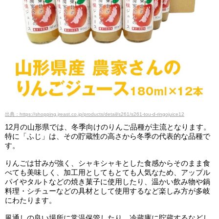
出典：https://shopping.jreast.co.jp/products/detail/s261/s261-tou-d-ringojuice12
12月の山形県では、冬季向けのりんご品種が主流となります。
特に「ふじ」は、その貯蔵性の高さから冬季の代表的な品種で
す。
りんごは甘みが強く、シャキシャキとした食感からそのまま食
べても美味しく、加工用としてもとても人気なため、アップル
パイやタルトなどの焼き菓子に使用したり、温かい飲み物や鍋
料理・シチューなどの具材として使用するなど楽しみ方が多岐
にわたります。
風通しの良い場所に常温保管したり、冷蔵庫に貯蔵するなどし