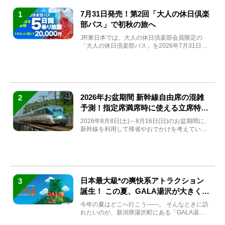
7月31日発売！第2回「大人の休日倶楽
1
部パス」で初秋の旅へ
JR東日本では、大人の休日倶楽部会員限定の
「大人の休日倶楽部パス」を2026年7月31日
(金)～9月7日...
2026年お盆期間 新幹線自由席の混雑
2
予測！指定席満席時に使える立席特急
券も解説
2026年8月8日(土)～8月16日(日)のお盆期間に、
新幹線を利用して帰省やおでかけを考えている
方もい...
日本最大級*の爽快系アトラクション
3
誕生！ この夏、GALA湯沢が大きく生
まれ変わる
今年の夏はどこへ行こう――。 そんなときに訪
れたいのが、新潟県湯沢町にある「GALA湯
沢」。2026年...