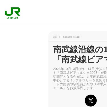
更新日： 2026年01月07日
南武線沿線の
「南武線ビアマ
2023年10月13日(金)、14日(
ト「南武線ビアマルシェ2023」が
初開催となる今回は、近年南武線沿
中心とする 10 ブルワリーを集め
ードの提供や駅社員が水やりや手入
エール」をお披露目します。