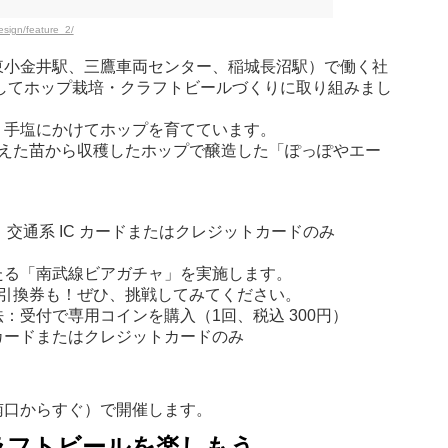
sign/feature_2/
東小金井駅、三鷹車両センター、稲城長沼駅）で働く社
してホップ栽培・クラフトビールづくりに取り組みまし
、手塩にかけてホップを育てています。
植えた苗から収穫したホップで醸造した「ぽっぽやエー
不可。交通系 IC カードまたはクレジットカードのみ
たる「南武線ビアガチャ」を実施します。
杯引換券も！ぜひ、挑戦してみてください。
：受付で専用コインを購入（1回、税込 300円）
カードまたはクレジットカードのみ
南口からすぐ）で開催します。
ラフトビールを楽しもう