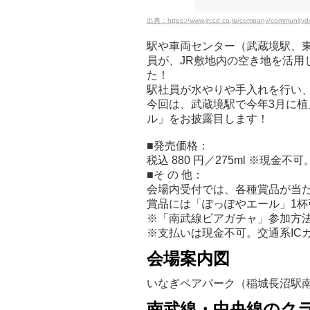
出典：https://www.jrccd.co.jp/company/communityde
駅や車両センター（武蔵境駅、
員が、JR敷地内の空き地を活用
た！
駅社員が水やりや手入れを行い
今回は、武蔵境駅で今年3月に
ル」をお披露目します！
■発売価格：
税込 880 円／275ml ※現金
■そ の 他：
会場内受付では、各種賞品が当
賞品には「ぽっぽやエール」1
※「南武線ビアガチャ」参加方法
※支払いは現金不可。交通系IC
会場案内図
いなぎペアパーク（稲城長沼駅
南武線・中央線のク