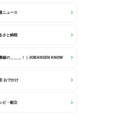
道ニュース
るさと納税
磐線の＿＿＿！｜JOBANSEN KNOW
京 おでかけ
シピ・献立