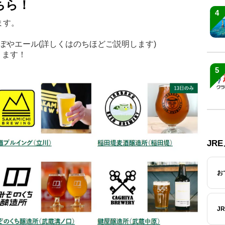
ちら！
4
ます。
ぽやエール(詳しくはのちほどご説明します)
ります！
5
JR
お
J