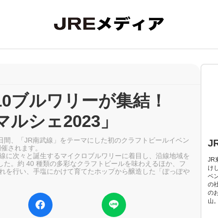
10ブルワリーが集結！
ルシェ2023」
土)の2日間、「JR南武線」をテーマにした初のクラフトビールイベン
J
開催されます。
線に次々と誕生するマイクロブルワリーに着目し、沿線地域を
J
ました。約 40 種類の多彩なクラフトビールを味わえるほか、フ
け
れを行い、手塩にかけて育てたホップから醸造した「ぽっぽや
ベ
の
の
山