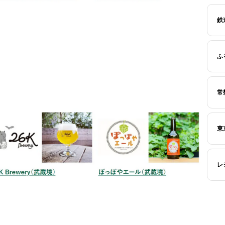
鉄
ふ
常
東
レ