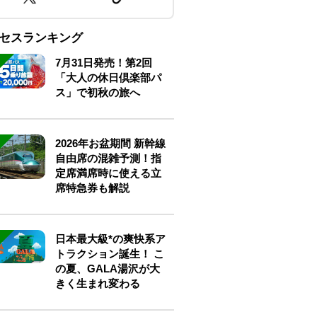
セスランキング
7月31日発売！第2回
「大人の休日倶楽部パ
ス」で初秋の旅へ
2026年お盆期間 新幹線
自由席の混雑予測！指
定席満席時に使える立
席特急券も解説
日本最大級*の爽快系ア
トラクション誕生！ こ
の夏、GALA湯沢が大
きく生まれ変わる