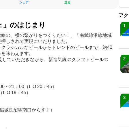
シェア
送る
アク
ェ」のはじまり
1
武線の、横の繋がりをつくりたい！」「南武線沿線地域
後押しされて実現にいたりました。
クラシカルなビールからトレンドのビールまで、約40
ルを味わえます。
2
見していただきながら、新進気鋭のクラフトビールの
00～21：00（L.O 20：45）
（L.O 19：45）
3
（稲城長沼駅南口からすぐ）