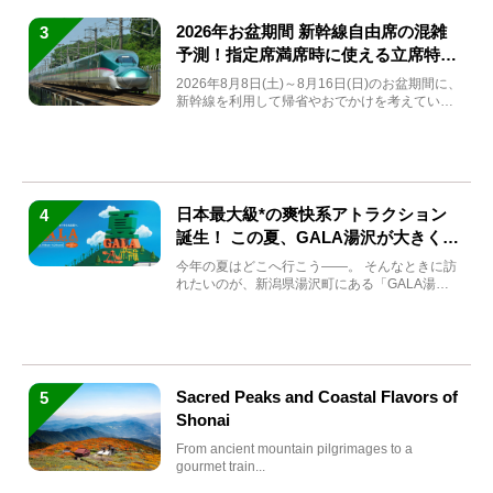
2026年お盆期間 新幹線自由席の混雑
3
予測！指定席満席時に使える立席特急
券も解説
2026年8月8日(土)～8月16日(日)のお盆期間に、
新幹線を利用して帰省やおでかけを考えている
方もい...
日本最大級*の爽快系アトラクション
4
誕生！ この夏、GALA湯沢が大きく生
まれ変わる
今年の夏はどこへ行こう――。 そんなときに訪
れたいのが、新潟県湯沢町にある「GALA湯
沢」。2026年...
Sacred Peaks and Coastal Flavors of
5
Shonai
From ancient mountain pilgrimages to a
gourmet train...