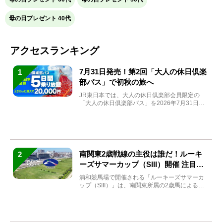
母の日プレゼント 40代
アクセスランキング
7月31日発売！第2回「大人の休日倶楽
1
部パス」で初秋の旅へ
JR東日本では、大人の休日倶楽部会員限定の
「大人の休日倶楽部パス」を2026年7月31日
(金)～9月7日...
南関東2歳戦線の主役は誰だ！ルーキ
2
ーズサマーカップ（SIII）開催 注目馬
と見どころをチェック
浦和競馬場で開催される「ルーキーズサマーカ
ップ（SIII）」は、南関東所属の2歳馬による注
目の重賞競走（...