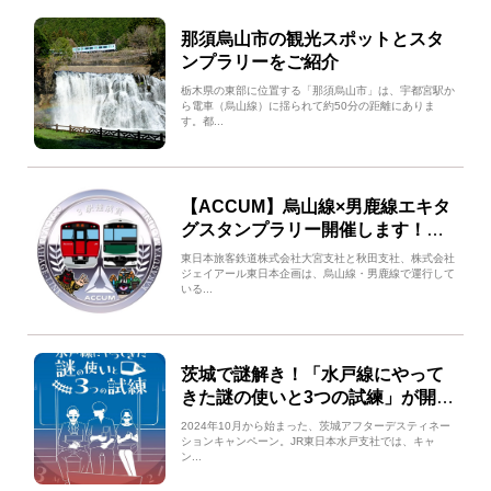
那須烏山市の観光スポットとスタ
ンプラリーをご紹介
栃木県の東部に位置する「那須烏山市」は、宇都宮駅か
ら電車（烏山線）に揺られて約50分の距離にありま
す。都...
【ACCUM】烏山線×男鹿線エキタ
グスタンプラリー開催します！
2024年11月22日（金）～2025年2
東日本旅客鉄道株式会社大宮支社と秋田支社、株式会社
月28日（金）
ジェイアール東日本企画は、烏山線・男鹿線で運行して
いる...
茨城で謎解き！「水戸線にやって
きた謎の使いと3つの試練」が開催
中！
2024年10月から始まった、茨城アフターデスティネー
ションキャンペーン。JR東日本水戸支社では、キャ
ン...