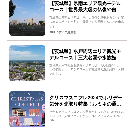
【茨城県】県南エリア観光モデル
コース｜世界最大級の仏像や自然
を楽しむおすすめコースをご紹介
茨城県の県南エリアは、豊かな自然や歴史ある文化が楽
しめるスポットが多く、日帰りでも満喫することが出来
ます...
JREメディア編集部
【茨城県】水戸周辺エリア観光モ
デルコース｜三大名園や水族館を
巡るおすすめコースをご紹介
茨城県水戸市のある県央エリアには、3大名園の1つ
「偕楽園」、「アクアワールド茨城県大洗水族館」と歴
史的な...
クリスマスコフレ2024でホリデー
気分を先取り特集！ルミネの通販
「アイルミネ」
今年もクリスマスコフレの季節がやってきましたね！ル
ミネでは、人気ブランドから注目のクリスマスコフレ
202...