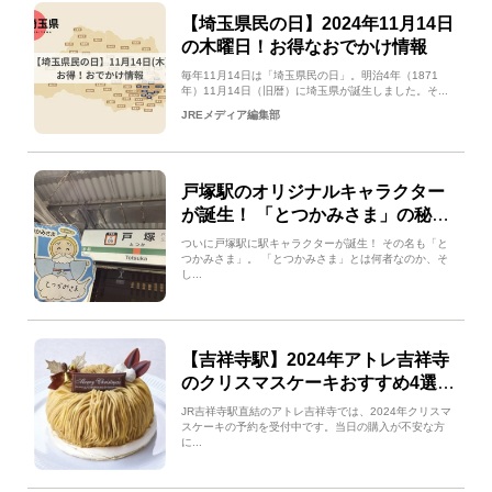
【埼玉県民の日】2024年11月14日
の木曜日！お得なおでかけ情報
毎年11月14日は「埼玉県民の日」。明治4年（1871
年）11月14日（旧暦）に埼玉県が誕生しました。そ...
JREメディア編集部
戸塚駅のオリジナルキャラクター
が誕生！ 「とつかみさま」の秘密
とは？
ついに戸塚駅に駅キャラクターが誕生！ その名も「と
つかみさま」。 「とつかみさま」とは何者なのか、そ
し...
【吉祥寺駅】2024年アトレ吉祥寺
のクリスマスケーキおすすめ4選！
事前予約は「ネットでエキナカ」
JR吉祥寺駅直結のアトレ吉祥寺では、2024年クリスマ
で！
スケーキの予約を受付中です。当日の購入が不安な方
に...