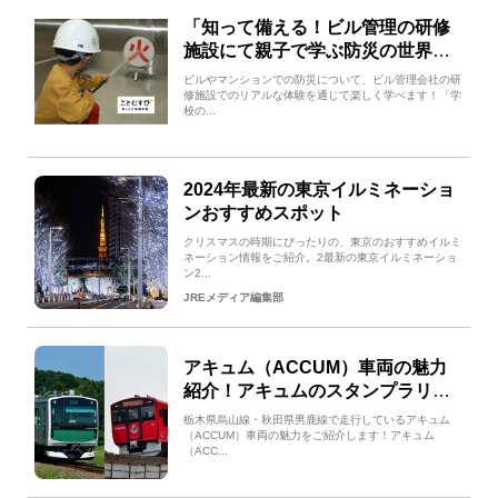
「知って備える！ビル管理の研修
施設にて親子で学ぶ防災の世界」
が2024年11月30日（土）目黒区で
ビルやマンションでの防災について、ビル管理会社の研
開催
修施設でのリアルな体験を通じて楽しく学べます！「学
校の...
2024年最新の東京イルミネーショ
ンおすすめスポット
クリスマスの時期にぴったりの、東京のおすすめイルミ
ネーション情報をご紹介。2最新の東京イルミネーショ
ン2...
JREメディア編集部
アキュム（ACCUM）車両の魅力
紹介！アキュムのスタンプラリー
も開催中！
栃木県烏山線・秋田県男鹿線で走行しているアキュム
（ACCUM）車両の魅力をご紹介します！アキュム
（ACC...