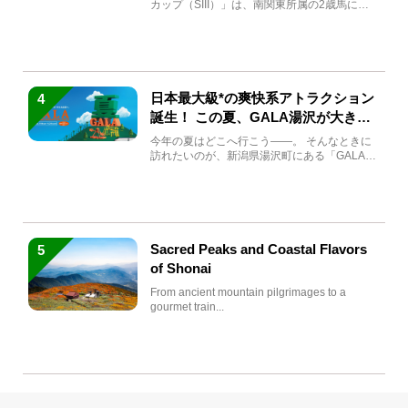
カップ（SIII）」は、南関東所属の2歳馬によ
る注目の重賞競走（...
日本最大級*の爽快系アトラクション
4
誕生！ この夏、GALA湯沢が大きく
生まれ変わる
今年の夏はどこへ行こう――。 そんなときに
訪れたいのが、新潟県湯沢町にある「GALA湯
沢」。2026年...
Sacred Peaks and Coastal Flavors
5
of Shonai
From ancient mountain pilgrimages to a
gourmet train...