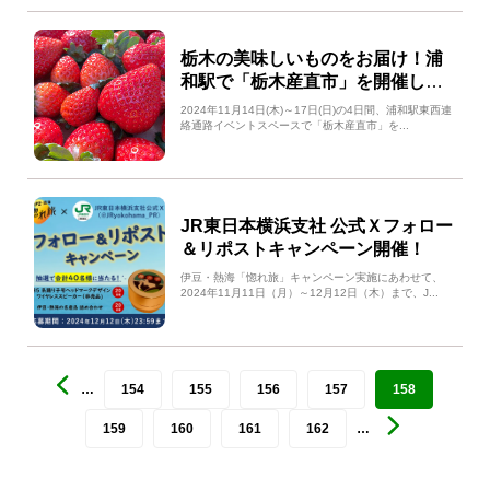
栃木の美味しいものをお届け！浦
和駅で「栃木産直市」を開催しま
す！
2024年11月14日(木)～17日(日)の4日間、浦和駅東西連
絡通路イベントスペースで「栃木産直市」を...
JR東日本横浜支社 公式Ｘフォロー
＆リポストキャンペーン開催！
伊豆・熱海「惚れ旅」キャンペーン実施にあわせて、
2024年11月11日（月）～12月12日（木）まで、J...
…
154
155
156
157
158
159
160
161
162
…