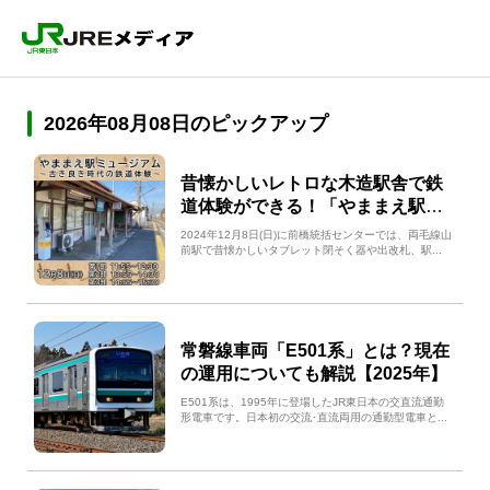
2026年08月08日のピックアップ
昔懐かしいレトロな木造駅舎で鉄
道体験ができる！「やままえ駅ミ
ュージアム」体験イベントが2024
2024年12月8日(日)に前橋統括センターでは、両毛線山
年12月8日(日)開催
前駅で昔懐かしいタブレット閉そく器や出改札、駅...
常磐線車両「E501系」とは？現在
の運用についても解説【2025年】
E501系は、1995年に登場したJR東日本の交直流通勤
形電車です。日本初の交流･直流両用の通勤型電車と...