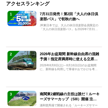
アクセスランキング
7月31日発売！第2回「大人の休日倶
1
楽部パス」で初秋の旅へ
JR東日本では、大人の休日倶楽部会員限定の
「大人の休日倶楽部パス」を2026年7月31日
(金)～9月7日...
2026年お盆期間 新幹線自由席の混雑
2
予測！指定席満席時に使える立席特
急券も解説
2026年8月8日(土)～8月16日(日)のお盆期間
に、新幹線を利用して帰省やおでかけを考え
ている方もい...
南関東2歳戦線の主役は誰だ！ルーキ
3
ーズサマーカップ（SIII）開催 注目
馬と見どころをチェック
浦和競馬場で開催される「ルーキーズサマー