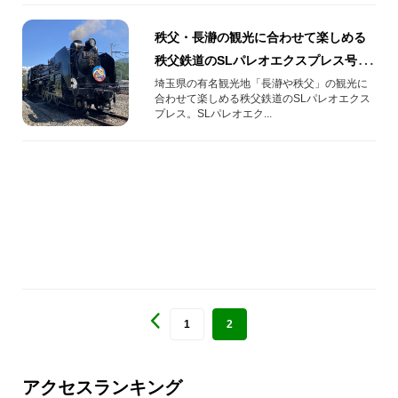
秩父・長瀞の観光に合わせて楽しめる
秩父鉄道のSLパレオエクスプレス号の
旅を紹介！
埼玉県の有名観光地「長瀞や秩父」の観光に
合わせて楽しめる秩父鉄道のSLパレオエクス
プレス。SLパレオエク...
1
2
アクセスランキング