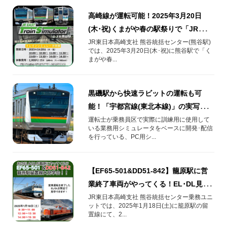
高崎線が運転可能！2025年3月20日
(木･祝)くまがや春の駅祭りで「JR東日
本トレインシミュレータ」体験を開
JR東日本高崎支社 熊谷統括センター(熊谷駅)
では、2025年3月20日(木･祝)に熊谷駅で「く
催！
まがや春...
黒磯駅から快速ラビットの運転も可
能！「宇都宮線(東北本線)」の実写運転
シミュレータが2024年8月27日(火)配信
運転士が乗務員区で実際に訓練用に使用して
いる業務用シミュレータをベースに開発･配信
開始
を行っている、PC用シ...
【EF65-501&DD51-842】籠原駅に営
業終了車両がやってくる！EL･DL見学
会を実施します！
JR東日本高崎支社 熊谷統括センター乗務ユニ
ットでは、2025年1月18日(土)に籠原駅の留
置線にて、2...