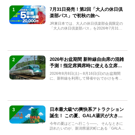
7月31日発売！第2回「大人の休日倶
1
楽部パス」で初秋の旅へ
JR東日本では、大人の休日倶楽部会員限定の
「大人の休日倶楽部パス」を2026年7月31日
(金)～9月7日...
2026年お盆期間 新幹線自由席の混雑
2
予測！指定席満席時に使える立席特
急券も解説
2026年8月8日(土)～8月16日(日)のお盆期間
に、新幹線を利用して帰省やおでかけを考え
ている方もい...
日本最大級*の爽快系アトラクション
3
誕生！ この夏、GALA湯沢が大きく
生まれ変わる
今年の夏はどこへ行こう――。 そんなときに
訪れたいのが、新潟県湯沢町にある「GALA湯
沢」。2026年...