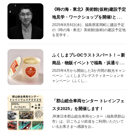
《時の海 - 東北》美術館(仮称)建設予定
地見学・ワークショップを開催!とみお
かワイナリーのスペシャルランチも
2025年8月6日(水)、福島県富岡町に建設予定
の《時の海 - 東北》美術館(仮称)の建設予定地
を見学す...
ふくしまプレDCラストスパート！～新
商品・物販イベントで福島・浜通りを
さらに盛り上げます～
2025年4月から開始した3か月間の観光キャン
ペーン「ふくしまプレデスティネーションキ
ャンペーン（ふくし...
「郡山総合車両センター トレインフェ
スタ2025」を開催します！
JR東日本郡山総合車両センター（福島県郡山
市）は、日ごろより鉄道をご利用いただいて
いるお客さまへ感謝をお...