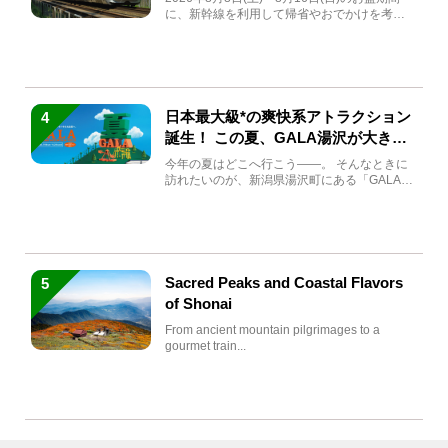
に、新幹線を利用して帰省やおでかけを考え
ている方もい...
日本最大級*の爽快系アトラクション
4
誕生！ この夏、GALA湯沢が大きく
生まれ変わる
今年の夏はどこへ行こう――。 そんなときに
訪れたいのが、新潟県湯沢町にある「GALA湯
沢」。2026年...
Sacred Peaks and Coastal Flavors
5
of Shonai
From ancient mountain pilgrimages to a
gourmet train...