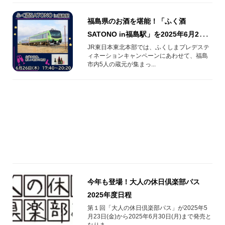
福島県のお酒を堪能！「ふく酒
SATONO in福島駅」を2025年6月26日
(木)開催！
JR東日本東北本部では、ふくしまプレデステ
ィネーションキャンペーンにあわせて、福島
市内5人の蔵元が集まっ...
今年も登場！大人の休日倶楽部パス
2025年度日程​
第１回「大人の休日倶楽部パス」が2025年5
月23日(金)から2025年6月30日(月)まで発売と
なりま...