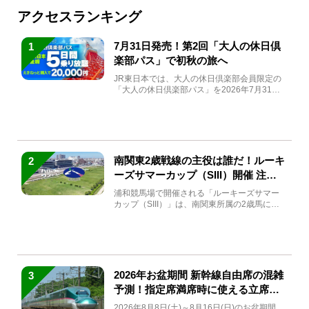
アクセスランキング
7月31日発売！第2回「大人の休日倶
1
楽部パス」で初秋の旅へ
JR東日本では、大人の休日倶楽部会員限定の
「大人の休日倶楽部パス」を2026年7月31日
(金)～9月7日...
南関東2歳戦線の主役は誰だ！ルーキ
2
ーズサマーカップ（SIII）開催 注目
馬と見どころをチェック
浦和競馬場で開催される「ルーキーズサマー
カップ（SIII）」は、南関東所属の2歳馬によ
る注目の重賞競走（...
2026年お盆期間 新幹線自由席の混雑
3
予測！指定席満席時に使える立席特
急券も解説
2026年8月8日(土)～8月16日(日)のお盆期間