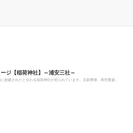
ャージ【稲荷神社】～浦安三社～
年)に創建されたと伝わる稲荷神社が祀られています。五穀豊穣、商売繁盛...