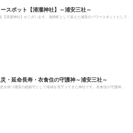
ワースポット【清瀧神社】～浦安三社～
【清瀧神社】がございます。漁師町として栄えた浦安のパワースポットとして...
息災・延命長寿・衣食住の守護神～浦安三社～
歴史を持つ浦安の総鎮守として地域を見守ってきた神社です。衣食住の守護神...