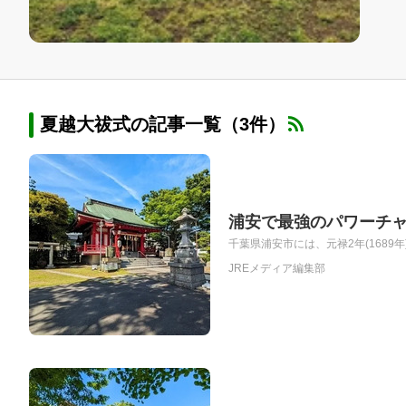
夏越大祓式の記事一覧（3件）
浦安で最強のパワーチ
千葉県浦安市には、元禄2年(1689
JREメディア編集部