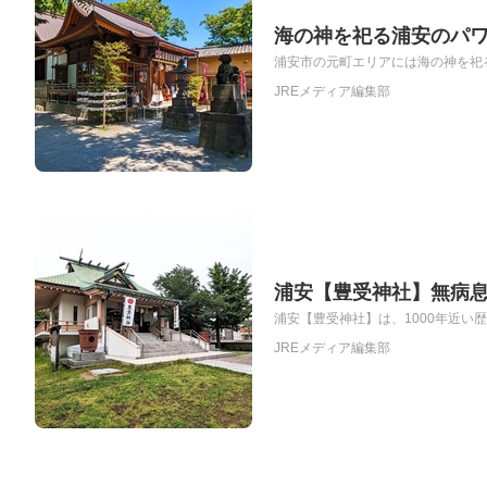
海の神を祀る浦安のパ
浦安市の元町エリアには海の神を祀る
JREメディア編集部
浦安【豊受神社】無病
浦安【豊受神社】は、1000年近い
JREメディア編集部