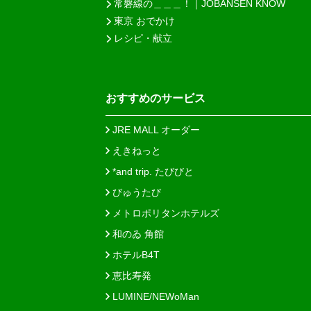
常磐線の＿＿＿！｜JOBANSEN KNOW
東京 おでかけ
レシピ・献立
おすすめのサービス
JRE MALL オーダー
えきねっと
*and trip. たびびと
びゅうたび
メトロポリタンホテルズ
和のゐ 角館
ホテルB4T
恵比寿発
LUMINE/NEWoMan