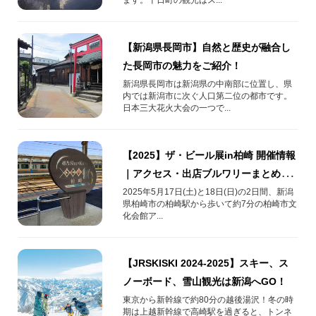
【新潟県長岡市】自然と歴史が融合し
た長岡市の魅力をご紹介！
新潟県長岡市は新潟県の中南部に位置し、県
内では新潟市に次ぐ人口第二位の都市です。
日本三大花火大会の一つで...
【2025】ザ・ビール展in柏崎 開催情報
｜アクセス・出店ブルワリーまとめ
【新潟・柏崎駅近】
2025年5月17日(土)と18日(日)の2日間、新潟
県柏崎市の柏崎駅から歩いて約7分の柏崎市文
化会館ア...
【JRSKISKI 2024-2025】スキー、ス
ノーボード、雪山観光は新潟へGO！
東京から新幹線で約80分の越後湯沢！冬の時
期は上越新幹線で高崎駅を過ぎると、トンネ