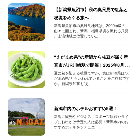
【新潟県魚沼市】秋の奥只見で紅葉と
秘境をめぐる旅へ
新潟県魚沼市の奥只見地域は、2000m級の
山々に囲まれ、新潟・福島県境を流れる只見
川上流地域に位置してい...
“えだまめ県”の新潟から枝豆が届く産
直市がJR川崎駅で開催！2025年8月25
日(月)～31日(日)
夏に旬を迎える枝豆ですが、実は新潟県は“え
だまめ県”ともいわれていることをご存知です
か。新潟県知事も“え...
新潟市内のホテルおすすめ5選！
新潟に観光やビジネス、スポーツ観戦やライ
ブにお出かけ予定の人は必見！新潟市内のお
すすめホテルをシチュエー...