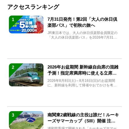
アクセスランキング
7月31日発売！第2回「大人の休日倶
1
楽部パス」で初秋の旅へ
JR東日本では、大人の休日倶楽部会員限定の
「大人の休日倶楽部パス」を2026年7月31日
(金)～9月7日...
2026年お盆期間 新幹線自由席の混雑
2
予測！指定席満席時に使える立席特
急券も解説
2026年8月8日(土)～8月16日(日)のお盆期間
に、新幹線を利用して帰省やおでかけを考え
ている方もい...
南関東2歳戦線の主役は誰だ！ルーキ
3
ーズサマーカップ（SIII）開催 注目
馬と見どころをチェック
浦和競馬場で開催される「ルーキーズサマー