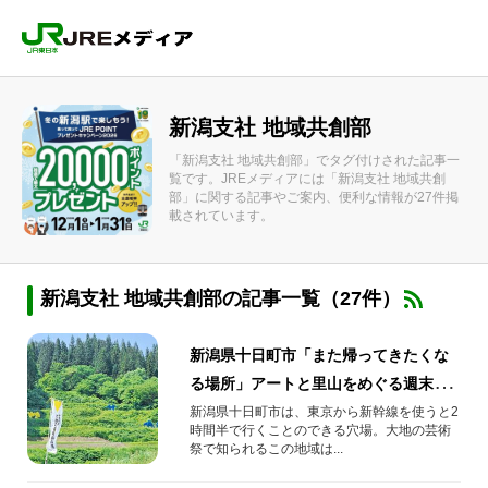
新潟支社 地域共創部
「新潟支社 地域共創部」でタグ付けされた記事一
覧です。JREメディアには「新潟支社 地域共創
部」に関する記事やご案内、便利な情報が27件掲
載されています。
新潟支社 地域共創部の記事一覧（27件）
新潟県十日町市「また帰ってきたくな
る場所」アートと里山をめぐる週末
旅。
新潟県十日町市は、東京から新幹線を使うと2
時間半で行くことのできる穴場。大地の芸術
祭で知られるこの地域は...