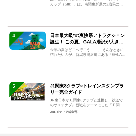
カップ（SIII）」は、南関東所属の2歳馬によ
る注目の重賞競走（...
日本最大級*の爽快系アトラクション
4
誕生！ この夏、GALA湯沢が大きく
生まれ変わる
今年の夏はどこへ行こう――。 そんなときに
訪れたいのが、新潟県湯沢町にある「GALA湯
沢」。2026年...
J1関東8クラブ×トレインスタンプラ
5
リー完全ガイド
JR東日本がJ1関東8クラブと連携し、鉄道で
のサステナブル観戦をテーマにした「J1関東8
クラブ×トレイン...
JREメディア編集部