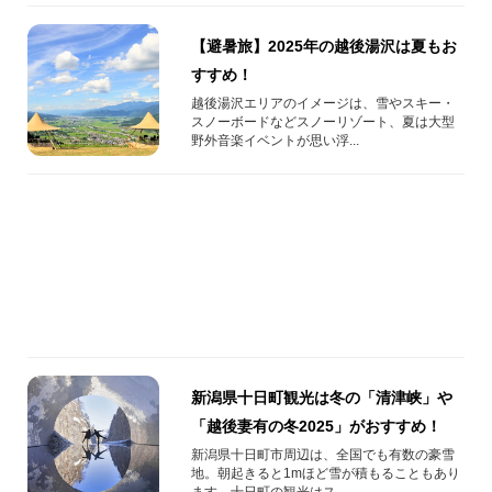
【避暑旅】2025年の越後湯沢は夏もお
すすめ！
越後湯沢エリアのイメージは、雪やスキー・
スノーボードなどスノーリゾート、夏は大型
野外音楽イベントが思い浮...
新潟県十日町観光は冬の「清津峡」や
「越後妻有の冬2025」がおすすめ！
新潟県十日町市周辺は、全国でも有数の豪雪
地。朝起きると1mほど雪が積もることもあり
ます。十日町の観光はス...