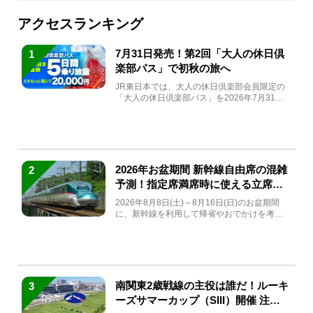
アクセスランキング
7月31日発売！第2回「大人の休日倶
1
楽部パス」で初秋の旅へ
JR東日本では、大人の休日倶楽部会員限定の
「大人の休日倶楽部パス」を2026年7月31日
(金)～9月7日...
2026年お盆期間 新幹線自由席の混雑
2
予測！指定席満席時に使える立席特
急券も解説
2026年8月8日(土)～8月16日(日)のお盆期間
に、新幹線を利用して帰省やおでかけを考え
ている方もい...
南関東2歳戦線の主役は誰だ！ルーキ
3
ーズサマーカップ（SIII）開催 注目