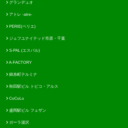
グランデュオ
アトレ -atre-
PERIE(ペリエ)
ジェフユナイテッド市原・千葉
S-PAL (エスパル)
A-FACTORY
錦糸町テルミナ
秋田駅ビル トピコ・アルス
CoCoLo
盛岡駅ビル フェザン
ガーラ湯沢