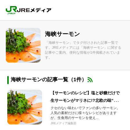
海峡サーモン
「海峡サーモン」でタグ付けされた記事一覧で
す。JREメディアには「海峡サーモン」に関する
記事やご案内、便利な情報が1件掲載されていま
す。
海峡サーモンの記事一覧（1件）
【サーモンのレシピ】塩と砂糖だけで
生サーモンがマリネに!?北欧の味“グラ
ブラックス”とは？
クセのない味わいでファンの多いサーモン。
人気の素材だけに様々なレシピがあります
が、生食用のサーモンを使え...
JREメディア編集部