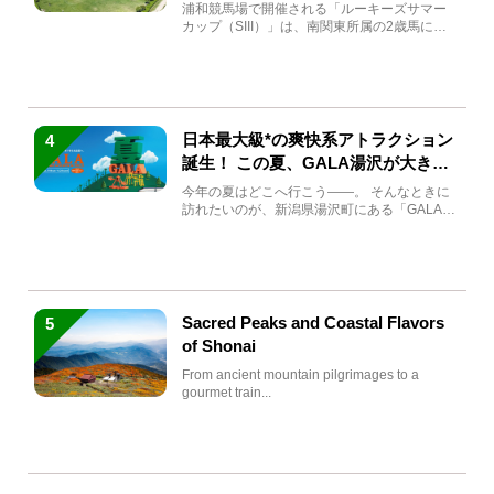
馬と見どころをチェック
浦和競馬場で開催される「ルーキーズサマー
カップ（SIII）」は、南関東所属の2歳馬によ
る注目の重賞競走（...
日本最大級*の爽快系アトラクション
4
誕生！ この夏、GALA湯沢が大きく
生まれ変わる
今年の夏はどこへ行こう――。 そんなときに
訪れたいのが、新潟県湯沢町にある「GALA湯
沢」。2026年...
Sacred Peaks and Coastal Flavors
5
of Shonai
From ancient mountain pilgrimages to a
gourmet train...