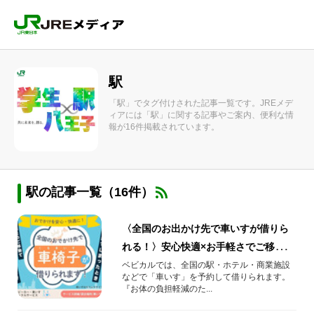
駅
「駅」でタグ付けされた記事一覧です。JREメデ
ィアには「駅」に関する記事やご案内、便利な情
報が16件掲載されています。
駅の記事一覧（16件）
〈全国のお出かけ先で車いすが借りら
れる！〉安心快適×お手軽さでご移動を
サポートします。
ベビカルでは、全国の駅・ホテル・商業施設
などで「車いす」を予約して借りられます。
『お体の負担軽減のた...