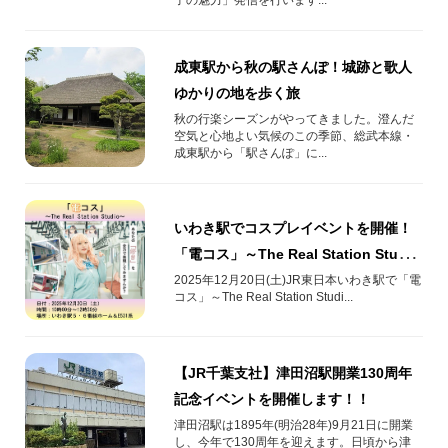
成東駅から秋の駅さんぽ！城跡と歌人
ゆかりの地を歩く旅
秋の行楽シーズンがやってきました。澄んだ
空気と心地よい気候のこの季節、総武本線・
成東駅から「駅さんぽ」に...
いわき駅でコスプレイベントを開催！
「電コス」～The Real Station Studio
～
2025年12月20日(土)JR東日本いわき駅で「電
コス」～The Real Station Studi...
【JR千葉支社】津田沼駅開業130周年
記念イベントを開催します！！
津田沼駅は1895年(明治28年)9月21日に開業
し、今年で130周年を迎えます。日頃から津