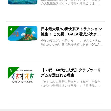
の人気観光スポット。湖畔や湖周辺には、田
沢湖の魅力を堪能できる名...
日本最大級*の爽快系アトラクション
4
誕生！ この夏、GALA湯沢が大きく
生まれ変わる
今年の夏はどこへ行こう――。 そんなときに
訪れたいのが、新潟県湯沢町にある「GALA湯
沢」。2026年...
【50代・60代に人気】クラブツーリ
5
ズムが選ばれる理由
「久しぶりに旅行に行きたいけれど、自分た
ちだけで計画するのは不安…」「同世代の方
と気兼ねなく楽しみたい」...