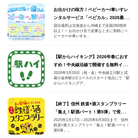
お出かけの味方！ベビーカー/車いすレ
ンタルサービス「ベビカル」2026最新
情報
貸出場所は北海道から沖縄まで全国280箇所
以上！✨ お出かけ先で必要なときに気軽にベ
ビーカーや車いすを...
【駅からハイキング】2026年春におす
すめ！中央線沿線で開催する無料イベ
ントのご紹介
2026年3月20日（祝・金）中央線立川駅と武
蔵小金井駅の2コースのスタート地点にて「駅
からハイキングア...
【終了】信州 鉄道×酒スタンプラリー
「集え！駅酒パート！第5弾」で長野県
のお酒を堪能！
2025年1月17日～2025年6月30日まで、信州
鉄道×酒スタンプラリー「集え！駅酒パート！
第5弾」...