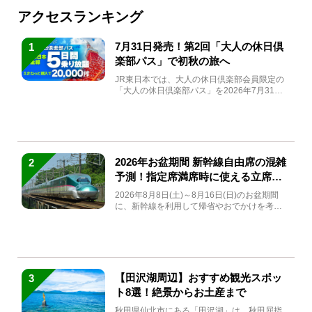
アクセスランキング
7月31日発売！第2回「大人の休日倶
1
楽部パス」で初秋の旅へ
JR東日本では、大人の休日倶楽部会員限定の
「大人の休日倶楽部パス」を2026年7月31日
(金)～9月7日...
2026年お盆期間 新幹線自由席の混雑
2
予測！指定席満席時に使える立席特
急券も解説
2026年8月8日(土)～8月16日(日)のお盆期間
に、新幹線を利用して帰省やおでかけを考え
ている方もい...
【田沢湖周辺】おすすめ観光スポッ
3
ト8選！絶景からお土産まで
秋田県仙北市にある「田沢湖」は、秋田屈指