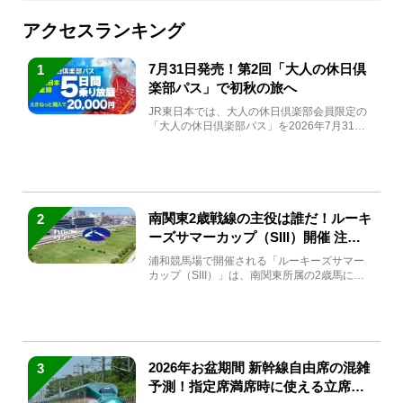
アクセスランキング
7月31日発売！第2回「大人の休日倶
1
楽部パス」で初秋の旅へ
JR東日本では、大人の休日倶楽部会員限定の
「大人の休日倶楽部パス」を2026年7月31日
(金)～9月7日...
南関東2歳戦線の主役は誰だ！ルーキ
2
ーズサマーカップ（SIII）開催 注目
馬と見どころをチェック
浦和競馬場で開催される「ルーキーズサマー
カップ（SIII）」は、南関東所属の2歳馬によ
る注目の重賞競走（...
2026年お盆期間 新幹線自由席の混雑
3
予測！指定席満席時に使える立席特