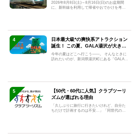
急券も解説
2026年8月8日(土)～8月16日(日)のお盆期間
に、新幹線を利用して帰省やおでかけを考え
ている方もい...
日本最大級*の爽快系アトラクション
4
誕生！ この夏、GALA湯沢が大きく
生まれ変わる
今年の夏はどこへ行こう――。 そんなときに
訪れたいのが、新潟県湯沢町にある「GALA湯
沢」。2026年...
【50代・60代に人気】クラブツーリ
5
ズムが選ばれる理由
「久しぶりに旅行に行きたいけれど、自分た
ちだけで計画するのは不安…」「同世代の方
と気兼ねなく楽しみたい」...