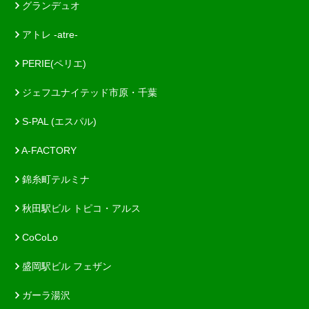
グランデュオ
アトレ -atre-
PERIE(ペリエ)
ジェフユナイテッド市原・千葉
S-PAL (エスパル)
A-FACTORY
錦糸町テルミナ
秋田駅ビル トピコ・アルス
CoCoLo
盛岡駅ビル フェザン
ガーラ湯沢