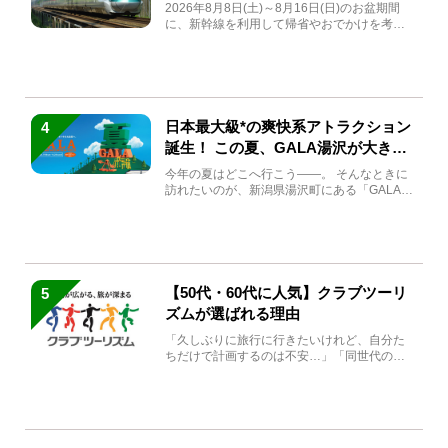
急券も解説
2026年8月8日(土)～8月16日(日)のお盆期間
に、新幹線を利用して帰省やおでかけを考え
ている方もい...
日本最大級*の爽快系アトラクション
4
誕生！ この夏、GALA湯沢が大きく
生まれ変わる
今年の夏はどこへ行こう――。 そんなときに
訪れたいのが、新潟県湯沢町にある「GALA湯
沢」。2026年...
【50代・60代に人気】クラブツーリ
5
ズムが選ばれる理由
「久しぶりに旅行に行きたいけれど、自分た
ちだけで計画するのは不安…」「同世代の方
と気兼ねなく楽しみたい」...