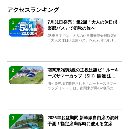
アクセスランキング
7月31日発売！第2回「大人の休日倶
1
楽部パス」で初秋の旅へ
JR東日本では、大人の休日倶楽部会員限定の
「大人の休日倶楽部パス」を2026年7月31日
(金)～9月7日...
南関東2歳戦線の主役は誰だ！ルーキ
2
ーズサマーカップ（SIII）開催 注目
馬と見どころをチェック
浦和競馬場で開催される「ルーキーズサマー
カップ（SIII）」は、南関東所属の2歳馬によ
る注目の重賞競走（...
2026年お盆期間 新幹線自由席の混雑
3
予測！指定席満席時に使える立席特