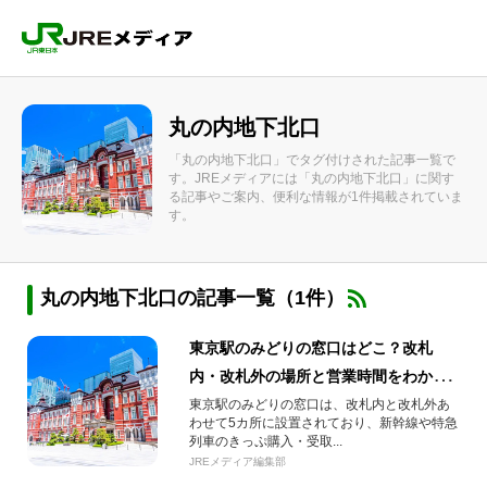
丸の内地下北口
「丸の内地下北口」でタグ付けされた記事一覧で
す。JREメディアには「丸の内地下北口」に関す
る記事やご案内、便利な情報が1件掲載されていま
す。
丸の内地下北口の記事一覧（1件）
東京駅のみどりの窓口はどこ？改札
内・改札外の場所と営業時間をわかり
やすく解説【構内図あり｜2026年最新
東京駅のみどりの窓口は、改札内と改札外あ
わせて5カ所に設置されており、新幹線や特急
版】
列車のきっぷ購入・受取...
JREメディア編集部