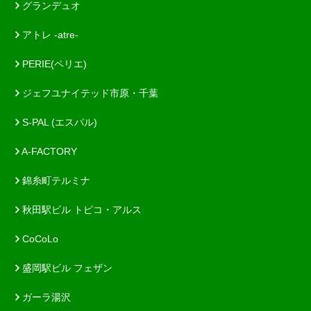
グランデュオ
アトレ -atre-
PERIE(ペリエ)
ジェフユナイテッド市原・千葉
S-PAL (エスパル)
A-FACTORY
錦糸町テルミナ
秋田駅ビル トピコ・アルス
CoCoLo
盛岡駅ビル フェザン
ガーラ湯沢