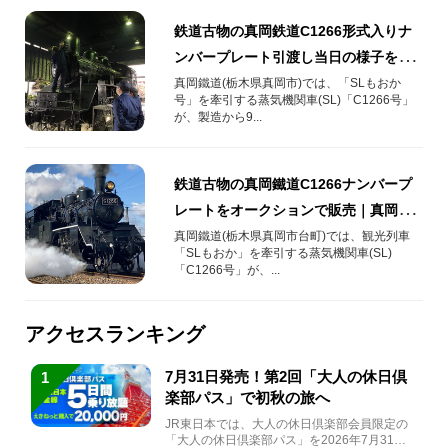
鉄道古物の真岡鉄道C1266形式入りナ
ンバープレート引渡し当日の様子をご
紹介！
真岡鐵道(栃木県真岡市)では、「SLもおか
号」を牽引する蒸気機関車(SL)「C1266号」
が、製造から9...
鉄道古物の真岡鐵道C1266ナンバープ
レートをオークションで販売｜真岡鐵
道担当者インタビュー
真岡鐵道(栃木県真岡市台町)では、観光列車
「SLもおか」を牽引する蒸気機関車(SL)
「C1266号」が、...
アクセスランキング
7月31日発売！第2回「大人の休日倶
1
楽部パス」で初秋の旅へ
JR東日本では、大人の休日倶楽部会員限定の
「大人の休日倶楽部パス」を2026年7月31日