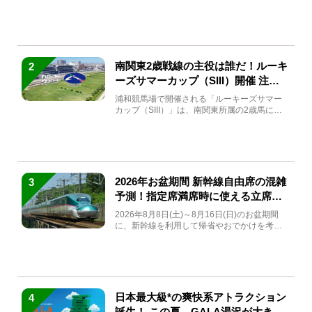
(金)～9月7日...
南関東2歳戦線の主役は誰だ！ルーキ
2
ーズサマーカップ（SIII）開催 注目
馬と見どころをチェック
浦和競馬場で開催される「ルーキーズサマー
カップ（SIII）」は、南関東所属の2歳馬によ
る注目の重賞競走（...
2026年お盆期間 新幹線自由席の混雑
3
予測！指定席満席時に使える立席特
急券も解説
2026年8月8日(土)～8月16日(日)のお盆期間
に、新幹線を利用して帰省やおでかけを考え
ている方もい...
日本最大級*の爽快系アトラクション
4
誕生！ この夏、GALA湯沢が大きく