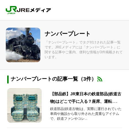
ナンバープレート
「ナンバープレート」でタグ付けされた記事一覧
です。JREメディアには「ナンバープレート」に
関する記事やご案内、便利な情報が3件掲載されて
います。
ナンバープレートの記事一覧（3件）
【部品鉄】JR東日本の鉄道部品(鉄道古
物)はどこで手に入る？座席、運転台、
方向幕、駅名標などの購入方法をご紹
鉄道部品(鉄道古物)は、実際に運行されていた
車両や施設から取り外された貴重なアイテム
介！
で、鉄道ファンやコレ...