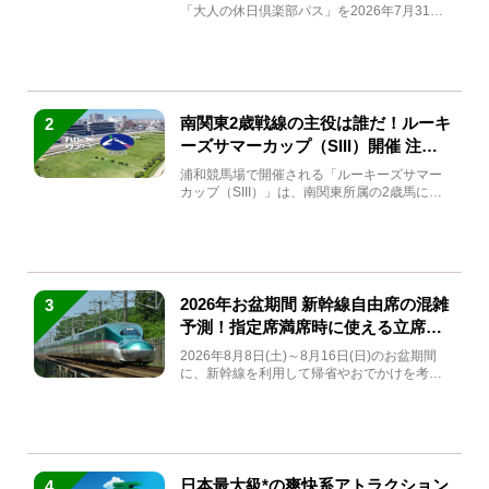
「大人の休日倶楽部パス」を2026年7月31日
(金)～9月7日...
南関東2歳戦線の主役は誰だ！ルーキ
2
ーズサマーカップ（SIII）開催 注目
馬と見どころをチェック
浦和競馬場で開催される「ルーキーズサマー
カップ（SIII）」は、南関東所属の2歳馬によ
る注目の重賞競走（...
2026年お盆期間 新幹線自由席の混雑
3
予測！指定席満席時に使える立席特
急券も解説
2026年8月8日(土)～8月16日(日)のお盆期間
に、新幹線を利用して帰省やおでかけを考え
ている方もい...
日本最大級*の爽快系アトラクション
4