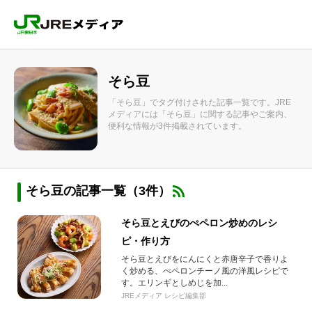
そら豆
「そら豆」でタグ付けされた記事一覧です。JRE
メディアには「そら豆」に関する記事やご案内、
便利な情報が3件掲載されています。
そら豆の記事一覧（3件）
そら豆とえびのぺペロン炒めのレシ
ピ・作り方
そら豆とえびをにんにくと赤唐辛子で香りよ
く炒める、ぺペロンチーノ風の洋風レシピで
す。エリンギとしめじを加...
JREメディア レシピ編集部