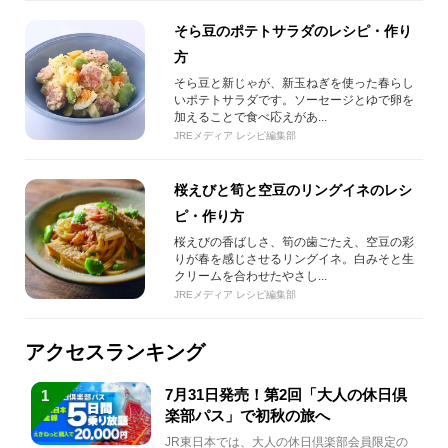
そら豆のポテトサラダのレシピ・作り
方
そら豆と新じゃが、新玉ねぎを使った春らし
いポテトサラダです。ソーセージとゆで卵を
加えることで食べ応えがあ...
JREメディア レシピ編集部
桜えびと筍と空豆のリングイネのレシ
ピ・作り方
桜えびの香ばしさ、筍の歯ごたえ、空豆の彩
りが春を感じさせるリングイネ。白みそと生
クリームを合わせたやさし...
JREメディア レシピ編集部
アクセスランキング
7月31日発売！第2回「大人の休日倶
1
楽部パス」で初秋の旅へ
JR東日本では、大人の休日倶楽部会員限定の