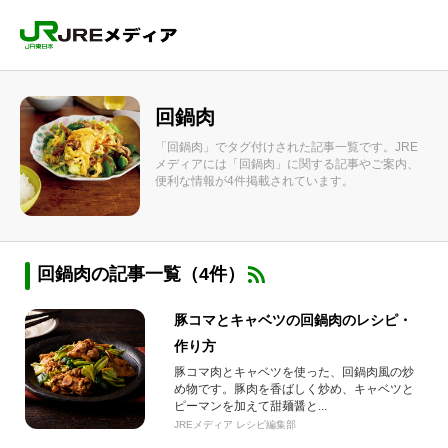
回鍋肉
「回鍋肉」でタグ付けされた記事一覧です。JRE
メディアには「回鍋肉」に関する記事やご案内、
便利な情報が4件掲載されています。
回鍋肉の記事一覧（4件）
豚コマとキャベツの回鍋肉のレシピ・
作り方
豚コマ肉とキャベツを使った、回鍋肉風の炒
め物です。豚肉を香ばしく炒め、キャベツと
ピーマンを加えて甜麺醤と...
JREメディア レシピ編集部