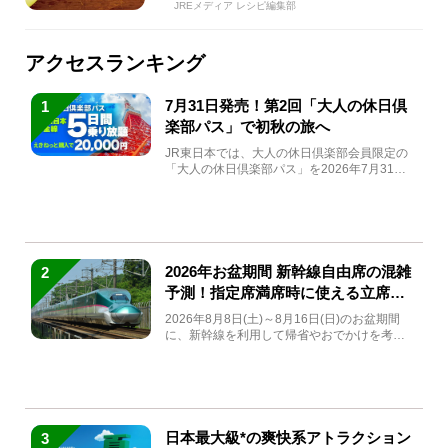
JREメディア レシピ編集部
アクセスランキング
7月31日発売！第2回「大人の休日倶
1
楽部パス」で初秋の旅へ
JR東日本では、大人の休日倶楽部会員限定の
「大人の休日倶楽部パス」を2026年7月31日
(金)～9月7日...
2026年お盆期間 新幹線自由席の混雑
2
予測！指定席満席時に使える立席特
急券も解説
2026年8月8日(土)～8月16日(日)のお盆期間
に、新幹線を利用して帰省やおでかけを考え
ている方もい...
日本最大級*の爽快系アトラクション
3