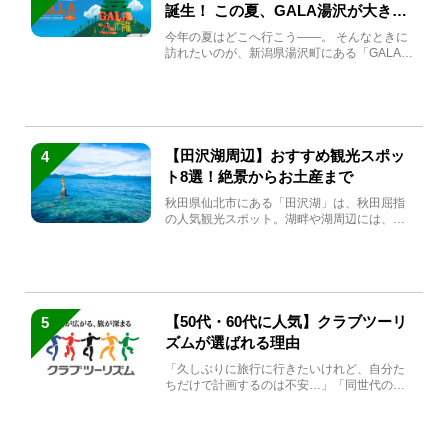
誕生！ この夏、GALA湯沢が大きく
生まれ変わる
今年の夏はどこへ行こう――。 そんなときに
訪れたいのが、新潟県湯沢町にある「GALA湯
沢」。2026年...
【田沢湖周辺】おすすめ観光スポッ
4
ト8選！絶景からお土産まで
秋田県仙北市にある「田沢湖」は、秋田屈指
の人気観光スポット。湖畔や湖周辺には、田
沢湖の魅力を堪能できる名...
【50代・60代に人気】クラブツーリ
5
ズムが選ばれる理由
「久しぶりに旅行に行きたいけれど、自分た
ちだけで計画するのは不安…」「同世代の方
と気兼ねなく楽しみたい」...