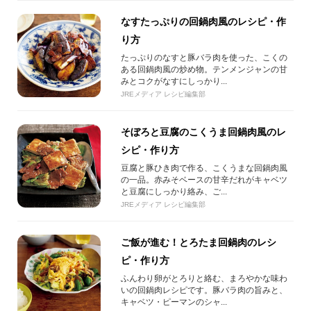
なすたっぷりの回鍋肉風のレシピ・作
り方
たっぷりのなすと豚バラ肉を使った、こくの
ある回鍋肉風の炒め物。テンメンジャンの甘
みとコクがなすにしっかり...
JREメディア レシピ編集部
そぼろと豆腐のこくうま回鍋肉風のレ
シピ・作り方
豆腐と豚ひき肉で作る、こくうまな回鍋肉風
の一品。赤みそベースの甘辛だれがキャベツ
と豆腐にしっかり絡み、ご...
JREメディア レシピ編集部
ご飯が進む！とろたま回鍋肉のレシ
ピ・作り方
ふんわり卵がとろりと絡む、まろやかな味わ
いの回鍋肉レシピです。豚バラ肉の旨みと、
キャベツ・ピーマンのシャ...