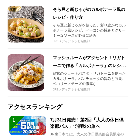
そら豆と新じゃがのカルボナーラ風の
レシピ・作り方
そら豆と新じゃがを使った、彩り豊かなカル
ボナーラ風レシピ。ベーコンの旨みとクリー
ミーなソースが野菜に絡み...
JREメディア レシピ編集部
マッシュルームがアクセント！リガト
ーニで作る「カルボナーラ」のレシ
ピ・作り方
筒状のショートパスタ・リガトーニを使った
カルボナーラ。パンチェッタの旨みと卵黄、
ペコリーノチーズの濃厚な...
JREメディア レシピ編集部
アクセスランキング
7月31日発売！第2回「大人の休日倶
1
楽部パス」で初秋の旅へ
JR東日本では、大人の休日倶楽部会員限定の