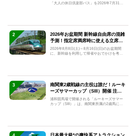
「大人の休日倶楽部パス」を2026年7月31日
(金)～9月7日...
2026年お盆期間 新幹線自由席の混雑
2
予測！指定席満席時に使える立席特
急券も解説
2026年8月8日(土)～8月16日(日)のお盆期間
に、新幹線を利用して帰省やおでかけを考え
ている方もい...
南関東2歳戦線の主役は誰だ！ルーキ
3
ーズサマーカップ（SIII）開催 注目
馬と見どころをチェック
浦和競馬場で開催される「ルーキーズサマー
カップ（SIII）」は、南関東所属の2歳馬によ
る注目の重賞競走（...
日本最大級*の爽快系アトラクション
4