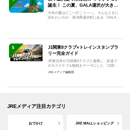
誕生！ この夏、GALA湯沢が大きく
生まれ変わる
今年の夏はどこへ行こう――。 そんなときに
訪れたいのが、新潟県湯沢町にある「GALA湯
沢」。2026年...
J1関東8クラブ×トレインスタンプラ
5
リー完全ガイド
JR東日本がJ1関東8クラブと連携し、鉄道で
のサステナブル観戦をテーマにした「J1関東8
クラブ×トレイン...
JREメディア編集部
JREメディア注目カテゴリ
おでかけ
JRE MALLショッピング