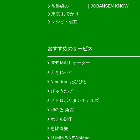
常磐線の＿＿＿！｜JOBANSEN KNOW
東京 おでかけ
レシピ・献立
おすすめのサービス
JRE MALL オーダー
えきねっと
*and trip. たびびと
びゅうたび
メトロポリタンホテルズ
和のゐ 角館
ホテルB4T
恵比寿発
LUMINE/NEWoMan