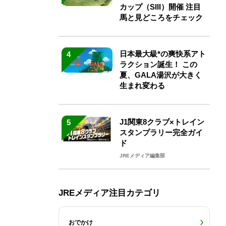
カップ（SIII）開催 注目
馬と見どころをチェック
日本最大級*の爽快系アト
4
ラクション誕生！ この
夏、GALA湯沢が大きく
生まれ変わる
J1関東8クラブ×トレイン
5
スタンプラリー完全ガイ
ド
JREメディア編集部
JREメディア注目カテゴリ
おでかけ