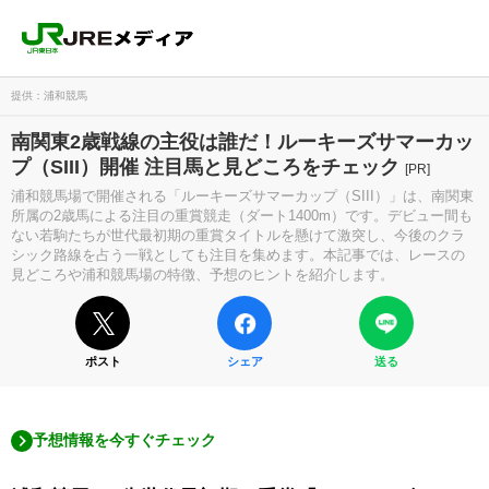
提供：浦和競馬
南関東2歳戦線の主役は誰だ！ルーキーズサマーカッ
プ（SIII）開催 注目馬と見どころをチェック
[PR]
浦和競馬場で開催される「ルーキーズサマーカップ（SIII）」は、南関東
所属の2歳馬による注目の重賞競走（ダート1400m）です。デビュー間も
ない若駒たちが世代最初期の重賞タイトルを懸けて激突し、今後のクラ
シック路線を占う一戦としても注目を集めます。本記事では、レースの
見どころや浦和競馬場の特徴、予想のヒントを紹介します。
ポスト
シェア
送る
予想情報を今すぐチェック