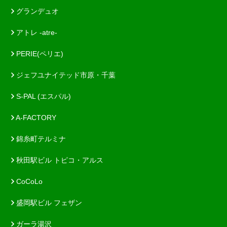
グランデュオ
アトレ -atre-
PERIE(ペリエ)
ジェフユナイテッド市原・千葉
S-PAL (エスパル)
A-FACTORY
錦糸町テルミナ
秋田駅ビル トピコ・アルス
CoCoLo
盛岡駅ビル フェザン
ガーラ湯沢