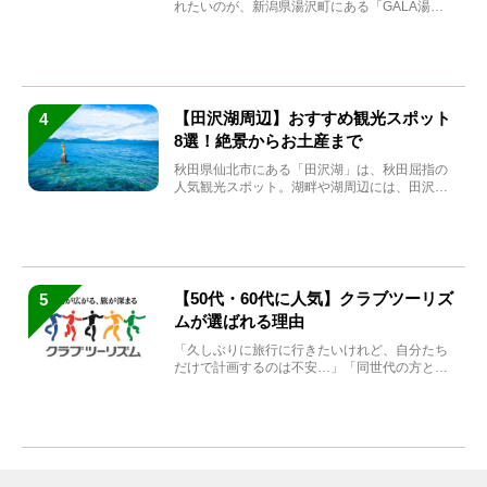
れたいのが、新潟県湯沢町にある「GALA湯
沢」。2026年...
【田沢湖周辺】おすすめ観光スポット
4
8選！絶景からお土産まで
秋田県仙北市にある「田沢湖」は、秋田屈指の
人気観光スポット。湖畔や湖周辺には、田沢湖
の魅力を堪能できる名...
【50代・60代に人気】クラブツーリズ
5
ムが選ばれる理由
「久しぶりに旅行に行きたいけれど、自分たち
だけで計画するのは不安…」「同世代の方と気
兼ねなく楽しみたい」...