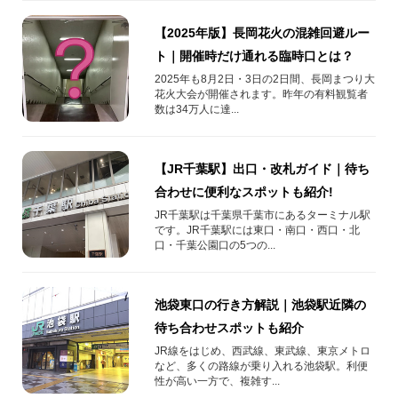
【2025年版】長岡花火の混雑回避ルー
ト｜開催時だけ通れる臨時口とは？
2025年も8月2日・3日の2日間、長岡まつり大
花火大会が開催されます。昨年の有料観覧者
数は34万人に達...
【JR千葉駅】出口・改札ガイド｜待ち
合わせに便利なスポットも紹介!
JR千葉駅は千葉県千葉市にあるターミナル駅
です。JR千葉駅には東口・南口・西口・北
口・千葉公園口の5つの...
池袋東口の行き方解説｜池袋駅近隣の
待ち合わせスポットも紹介
JR線をはじめ、西武線、東武線、東京メトロ
など、多くの路線が乗り入れる池袋駅。利便
性が高い一方で、複雑す...