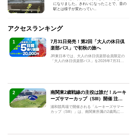
になりました。きれいになったことで、昔の
駅とは様子が変わってい...
アクセスランキング
7月31日発売！第2回「大人の休日倶
1
楽部パス」で初秋の旅へ
JR東日本では、大人の休日倶楽部会員限定の
「大人の休日倶楽部パス」を2026年7月31日
(金)～9月7日...
南関東2歳戦線の主役は誰だ！ルーキ
2
ーズサマーカップ（SIII）開催 注目
馬と見どころをチェック
浦和競馬場で開催される「ルーキーズサマー
カップ（SIII）」は、南関東所属の2歳馬によ
る注目の重賞競走（...