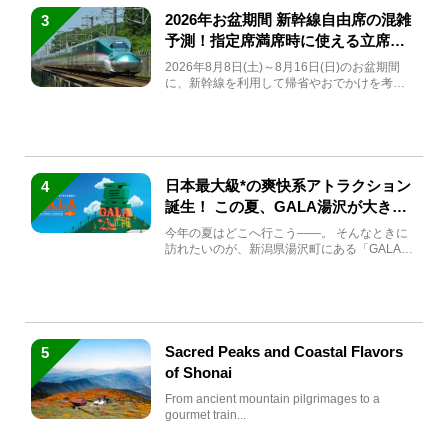
2026年お盆期間 新幹線自由席の混雑
3
予測！指定席満席時に使える立席特
急券も解説
2026年8月8日(土)～8月16日(日)のお盆期間
に、新幹線を利用して帰省やおでかけを考え
ている方もい...
日本最大級*の爽快系アトラクション
4
誕生！ この夏、GALA湯沢が大きく
生まれ変わる
今年の夏はどこへ行こう――。 そんなときに
訪れたいのが、新潟県湯沢町にある「GALA湯
沢」。2026年...
Sacred Peaks and Coastal Flavors
5
of Shonai
From ancient mountain pilgrimages to a
gourmet train...