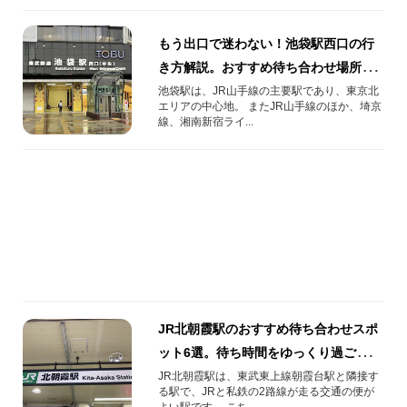
もう出口で迷わない！池袋駅西口の行
き方解説。おすすめ待ち合わせ場所も
ご紹介
池袋駅は、JR山手線の主要駅であり、東京北
エリアの中心地。 またJR山手線のほか、埼京
線、湘南新宿ライ...
JR北朝霞駅のおすすめ待ち合わせスポ
ット6選。待ち時間をゆっくり過ごせる
近隣店舗もご紹介
JR北朝霞駅は、東武東上線朝霞台駅と隣接す
る駅で、JRと私鉄の2路線が走る交通の便が