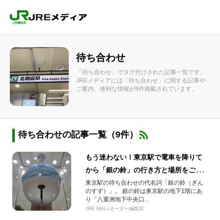
待ち合わせ
「待ち合わせ」でタグ付けされた記事一覧です。
JREメディアには「待ち合わせ」に関する記事や
ご案内、便利な情報が9件掲載されています。
待ち合わせの記事一覧（9件）
もう迷わない！東京駅で電車を降りて
から「銀の鈴」の行き方と場所をご案
内！
東京駅の待ち合わせの代名詞「銀の鈴（ぎん
のすず）」。 銀の鈴は東京駅の地下1階にあ
り「八重洲地下中央口...
JRE MALLオーダー編集部