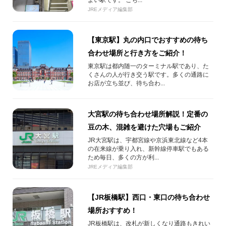
よい駅です。 こち...
JREメディア編集部
【東京駅】丸の内口でおすすめの待ち
合わせ場所と行き方をご紹介！
東京駅は都内随一のターミナル駅であり、た
くさんの人が行き交う駅です。多くの通路に
お店が立ち並び、待ち合わ...
大宮駅の待ち合わせ場所解説！定番の
豆の木、混雑を避けた穴場もご紹介
JR大宮駅は、宇都宮線や京浜東北線など4本
の在来線が乗り入れ、新幹線停車駅でもある
ため毎日、多くの方が利...
JREメディア編集部
【JR板橋駅】西口・東口の待ち合わせ
場所おすすめ！
JR板橋駅は、改札が新しくなり通路もきれい