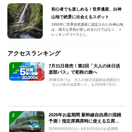
初心者でも楽しめる！世界遺産、白神
山地で絶景に出会えるスポット
1993年に世界自然遺産に認定された白神山地
は、雄大な景色が楽しめるだけではなく、ト
レッキングコースとし...
アクセスランキング
7月31日発売！第2回「大人の休日倶
1
楽部パス」で初秋の旅へ
JR東日本では、大人の休日倶楽部会員限定の
「大人の休日倶楽部パス」を2026年7月31日
(金)～9月7日...
2026年お盆期間 新幹線自由席の混雑
2
予測！指定席満席時に使える立席特
急券も解説
2026年8月8日(土)～8月16日(日)のお盆期間