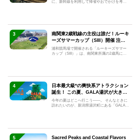
に、新幹線を利用して帰省やおでかけを考え
ている方もい...
南関東2歳戦線の主役は誰だ！ルーキ
3
ーズサマーカップ（SIII）開催 注目
馬と見どころをチェック
浦和競馬場で開催される「ルーキーズサマー
カップ（SIII）」は、南関東所属の2歳馬によ
る注目の重賞競走（...
日本最大級*の爽快系アトラクション
4
誕生！ この夏、GALA湯沢が大きく
生まれ変わる
今年の夏はどこへ行こう――。 そんなときに
訪れたいのが、新潟県湯沢町にある「GALA湯
沢」。2026年...
Sacred Peaks and Coastal Flavors
5