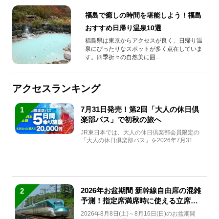
福島で癒しの時間を堪能しよう！福島
おすすめ日帰り温泉10選
福島県は東京からアクセスが良く、日帰り温
泉にぴったりなスポットが多く点在していま
す。四季折々の自然美に囲...
アクセスランキング
7月31日発売！第2回「大人の休日倶
1
楽部パス」で初秋の旅へ
JR東日本では、大人の休日倶楽部会員限定の
「大人の休日倶楽部パス」を2026年7月31日
(金)～9月7日...
2026年お盆期間 新幹線自由席の混雑
2
予測！指定席満席時に使える立席特
急券も解説
2026年8月8日(土)～8月16日(日)のお盆期間