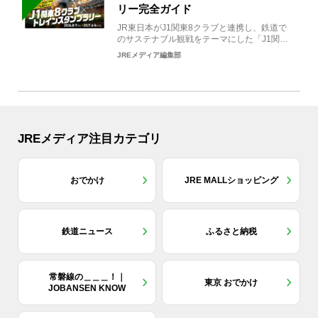
リー完全ガイド
JR東日本がJ1関東8クラブと連携し、鉄道で
のサステナブル観戦をテーマにした「J1関東8
クラブ×トレイン...
JREメディア編集部
JREメディア注目カテゴリ
おでかけ
JRE MALLショッピング
鉄道ニュース
ふるさと納税
常磐線の＿＿＿！｜
東京 おでかけ
JOBANSEN KNOW