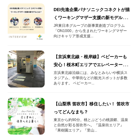
DEI先進企業パナソニックコネクトが描
くワーキングマザー支援の新モデルと
は？
JR東日本グループの新事業創造プログラム
「ON1000」から生まれたワーキングマザー
向けキャリア形成支援...
【京浜東北線・根岸線】ベビーカーも
安心！桜木町エリアでエレベーターに
近いおすすめ乗車位置は何号車？
京浜東北線沿線には、みなとみらいや横浜ス
タジアム、中華街などの観光スポットが多数
あります。 ベビーカー...
【山梨県 笛吹市】移住したい！ 笛吹市
ってどんなまち？
東京から約90分。桃とぶどうの桃源郷、温泉
と自然が彩る笛吹市へ。『温泉街エリア』
『果樹園エリア』『里山...