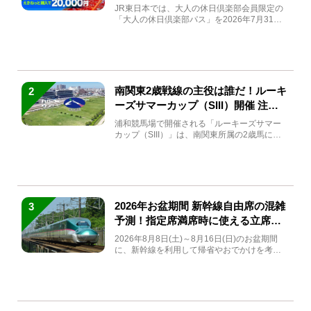
JR東日本では、大人の休日倶楽部会員限定の
「大人の休日倶楽部パス」を2026年7月31日
(金)～9月7日...
南関東2歳戦線の主役は誰だ！ルーキ
2
ーズサマーカップ（SIII）開催 注目
馬と見どころをチェック
浦和競馬場で開催される「ルーキーズサマー
カップ（SIII）」は、南関東所属の2歳馬によ
る注目の重賞競走（...
2026年お盆期間 新幹線自由席の混雑
3
予測！指定席満席時に使える立席特
急券も解説
2026年8月8日(土)～8月16日(日)のお盆期間
に、新幹線を利用して帰省やおでかけを考え
ている方もい...