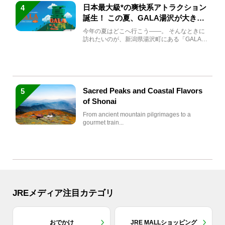
日本最大級*の爽快系アトラクション
4
誕生！ この夏、GALA湯沢が大きく
生まれ変わる
今年の夏はどこへ行こう――。 そんなときに
訪れたいのが、新潟県湯沢町にある「GALA湯
沢」。2026年...
Sacred Peaks and Coastal Flavors
5
of Shonai
From ancient mountain pilgrimages to a
gourmet train...
JREメディア注目カテゴリ
おでかけ
JRE MALLショッピング