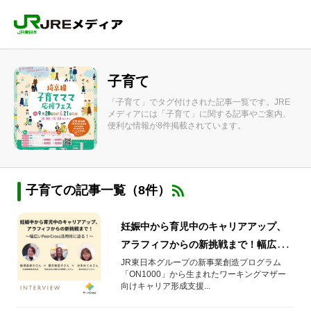
子育て
「子育て」でタグ付けされた記事一覧です。JRE
メディアには「子育て」に関する記事やご案内、
便利な情報が8件掲載されています。
子育ての記事一覧（8件）
妊娠中から育児中のキャリアアップ、
アラフィフからの新挑戦まで！幅広い
PeerCross活用術に迫る！
JR東日本グループの新事業創造プログラム
「ON1000」から生まれたワーキングマザー
向けキャリア形成支援...