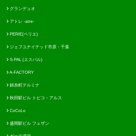
グランデュオ
アトレ -atre-
PERIE(ペリエ)
ジェフユナイテッド市原・千葉
S-PAL (エスパル)
A-FACTORY
錦糸町テルミナ
秋田駅ビル トピコ・アルス
CoCoLo
盛岡駅ビル フェザン
ガーラ湯沢