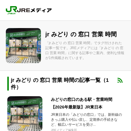
jr みどり の 窓口 営業 時間
「jr みどり の 窓口 営業 時間」でタグ付けされた
記事一覧です。JREメディアには「jr みどり の 窓
口 営業 時間」に関する記事やご案内、便利な情報
が1件掲載されています。
jr みどり の 窓口 営業 時間の記事一覧（1
件）
みどりの窓口のある駅・営業時間
【2026年最新版】JR東日本
JR東日本の「みどりの窓口」では、新幹線の
きっぷ購入や払い戻し、定期券の手続きな
ど、幅広いサービスを受け...
JREメディア編集部