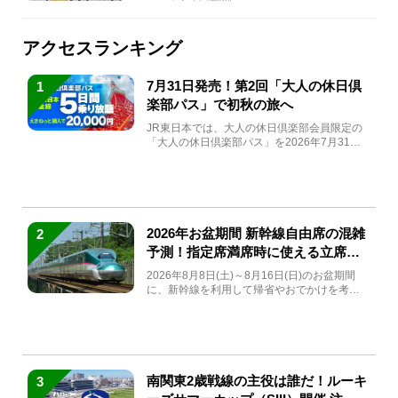
アクセスランキング
7月31日発売！第2回「大人の休日倶
1
楽部パス」で初秋の旅へ
JR東日本では、大人の休日倶楽部会員限定の
「大人の休日倶楽部パス」を2026年7月31日
(金)～9月7日...
2026年お盆期間 新幹線自由席の混雑
2
予測！指定席満席時に使える立席特
急券も解説
2026年8月8日(土)～8月16日(日)のお盆期間
に、新幹線を利用して帰省やおでかけを考え
ている方もい...
南関東2歳戦線の主役は誰だ！ルーキ
3