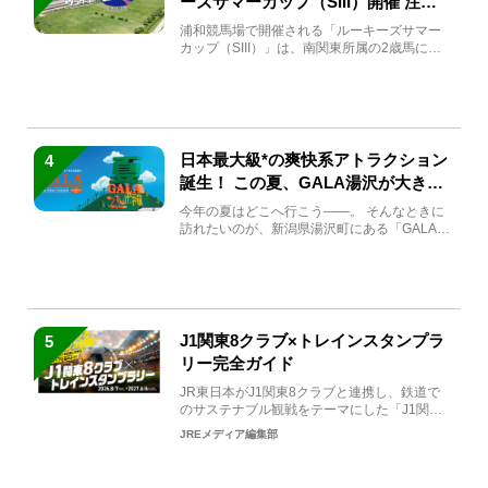
ーズサマーカップ（SIII）開催 注目
馬と見どころをチェック
浦和競馬場で開催される「ルーキーズサマー
カップ（SIII）」は、南関東所属の2歳馬によ
る注目の重賞競走（...
日本最大級*の爽快系アトラクション
4
誕生！ この夏、GALA湯沢が大きく
生まれ変わる
今年の夏はどこへ行こう――。 そんなときに
訪れたいのが、新潟県湯沢町にある「GALA湯
沢」。2026年...
J1関東8クラブ×トレインスタンプラ
5
リー完全ガイド
JR東日本がJ1関東8クラブと連携し、鉄道で
のサステナブル観戦をテーマにした「J1関東8
クラブ×トレイン...
JREメディア編集部