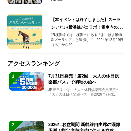
【本イベントは終了しました】ズーラ
シアとJR横浜線がコラボ！電車内のラ
ッピングやシールラリーを実施 ！
JR横浜線では、横浜市にある「よこはま動物
園ズーラシア」と連携して、2024年12月19日
（木）から20...
アクセスランキング
7月31日発売！第2回「大人の休日倶
1
楽部パス」で初秋の旅へ
JR東日本では、大人の休日倶楽部会員限定の
「大人の休日倶楽部パス」を2026年7月31日
(金)～9月7日...
2026年お盆期間 新幹線自由席の混雑
2
予測！指定席満席時に使える立席特