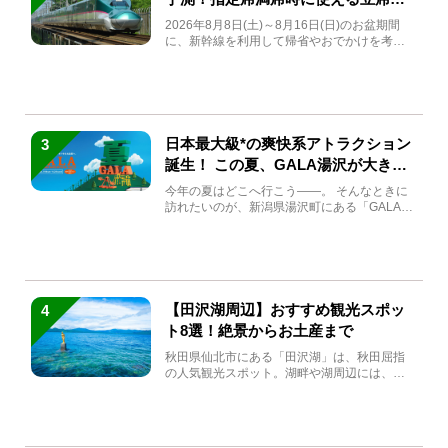
急券も解説
2026年8月8日(土)～8月16日(日)のお盆期間
に、新幹線を利用して帰省やおでかけを考え
ている方もい...
日本最大級*の爽快系アトラクション
3
誕生！ この夏、GALA湯沢が大きく
生まれ変わる
今年の夏はどこへ行こう――。 そんなときに
訪れたいのが、新潟県湯沢町にある「GALA湯
沢」。2026年...
【田沢湖周辺】おすすめ観光スポッ
4
ト8選！絶景からお土産まで
秋田県仙北市にある「田沢湖」は、秋田屈指
の人気観光スポット。湖畔や湖周辺には、田
沢湖の魅力を堪能できる名...