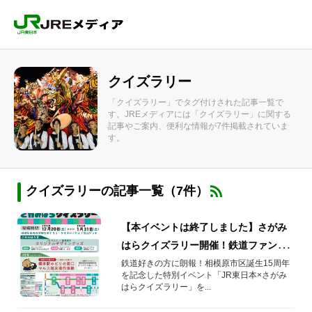
クイズラリー
「クイズラリー」でタグ付けされた記事一覧で
す。JREメディアには「クイズラリー」に関する
記事やご案内、便利な情報が7件掲載されていま
す。
クイズラリーの記事一覧（7件）
【本イベントは終了しました】さがみ
はらクイズラリー開催！鉄道ファン必
見、マルス端末操作体験も抽選で当た
鉄道好きの方に朗報！相模原市区誕生15周年
を記念した特別イベント「JR東日本×さがみ
ります
はらクイズラリー」を...