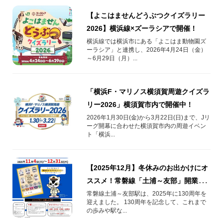
【よこはませんどうぶつクイズラリー
2026】横浜線×ズーラシアで開催！
横浜線では横浜市にある「よこはま動物園ズ
ーラシア」と連携し、2026年4月24日（金）
～6月29日（月）...
「横浜F・マリノス横須賀周遊クイズラ
リー2026」横須賀市内で開催中！
2026年1月30日(金)から3月22日(日)まで、Jリ
ーグ開幕に合わせた横須賀市内の周遊イベン
ト「横浜...
【2025年12月】冬休みのお出かけにオ
ススメ！常磐線「土浦～友部」開業130
周年記念クイズラリー
常磐線土浦～友部駅は、2025年に130周年を
迎えました。 130周年を記念して、これまで
の歩みや駅な...