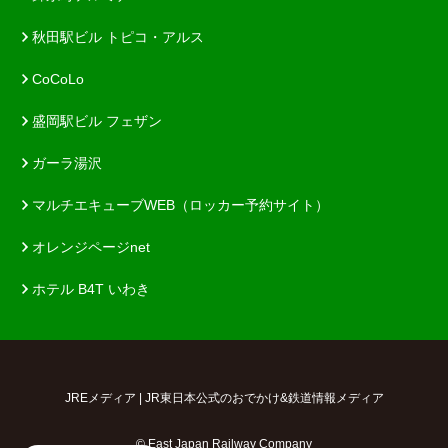
秋田駅ビル トピコ・アルス
CoCoLo
盛岡駅ビル フェザン
ガーラ湯沢
マルチエキューブWEB（ロッカー予約サイト）
オレンジページnet
ホテル B4T いわき
JREメディア | JR東日本公式のおでかけ&鉄道情報メディア
© East Japan Railway Company