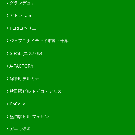
グランデュオ
アトレ -atre-
PERIE(ペリエ)
ジェフユナイテッド市原・千葉
S-PAL (エスパル)
A-FACTORY
錦糸町テルミナ
秋田駅ビル トピコ・アルス
CoCoLo
盛岡駅ビル フェザン
ガーラ湯沢