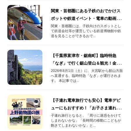
関東・首都圏にある子鉄のおでかけス
ポットや鉄道イベント・電車の動画を
紹介！
関東・首都圏には、子鉄向けのスポットとし
て鉄道会社等が運営している鉄道博物館や鉄
道を見ることができるおで...
【千葉県富津市・鋸南町】臨時特急
「なぎ」で行く鋸山登山＆観光！金谷
エリアの見どころをご紹介します
2026年8月1日（土）に、大宮駅から館山方面
へ直通する、臨時特急「なぎ」が運行されま
す。 本記事では...
【子連れ電車旅行でも安心】電車デビ
ューにもおすすめ！「お子さま連れ専
用車両で行く上野動物園の旅」
子連れ旅行となると、「周りに迷惑をかけて
しまわないかな」「長時間の移動にこどもが
飽きてしまわないかな」と...