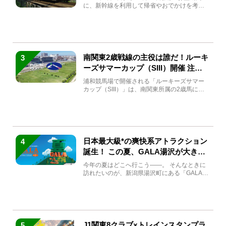
に、新幹線を利用して帰省やおでかけを考え
ている方もい...
南関東2歳戦線の主役は誰だ！ルーキ
3
ーズサマーカップ（SIII）開催 注目
馬と見どころをチェック
浦和競馬場で開催される「ルーキーズサマー
カップ（SIII）」は、南関東所属の2歳馬によ
る注目の重賞競走（...
日本最大級*の爽快系アトラクション
4
誕生！ この夏、GALA湯沢が大きく
生まれ変わる
今年の夏はどこへ行こう――。 そんなときに
訪れたいのが、新潟県湯沢町にある「GALA湯
沢」。2026年...
J1関東8クラブ×トレインスタンプラ
5