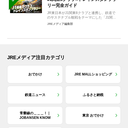
リー完全ガイド
JR東日本がJ1関東8クラブと連携し、鉄道で
のサステナブル観戦をテーマにした「J1関東8
クラブ×トレイン...
JREメディア編集部
JREメディア注目カテゴリ
おでかけ
JRE MALLショッピング
鉄道ニュース
ふるさと納税
常磐線の＿＿＿！｜
東京 おでかけ
JOBANSEN KNOW