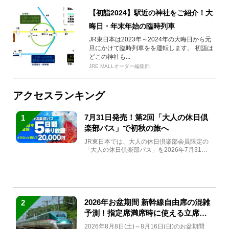
【初詣2024】駅近の神社をご紹介！大
晦日・年末年始の臨時列車
JR東日本は2023年～2024年の大晦日から元
旦にかけて臨時列車をを運転します。 初詣は
どこの神社も...
JRE MALLオーダー編集部
アクセスランキング
7月31日発売！第2回「大人の休日倶
1
楽部パス」で初秋の旅へ
JR東日本では、大人の休日倶楽部会員限定の
「大人の休日倶楽部パス」を2026年7月31日
(金)～9月7日...
2026年お盆期間 新幹線自由席の混雑
2
予測！指定席満席時に使える立席特
急券も解説
2026年8月8日(土)～8月16日(日)のお盆期間