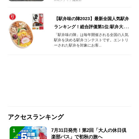
【駅弁味の陣2023】最新全国人気駅弁
ランキング！総合評価第1位:駅弁大将
軍は『忠犬ハチ公の故郷おおだて鶏め
「駅弁味の陣」は毎年開催される全国の人気
駅弁を決める駅弁コンテストです。エントリ
し』
ーされた駅弁を対象にお客...
アクセスランキング
7月31日発売！第2回「大人の休日倶
1
楽部パス」で初秋の旅へ