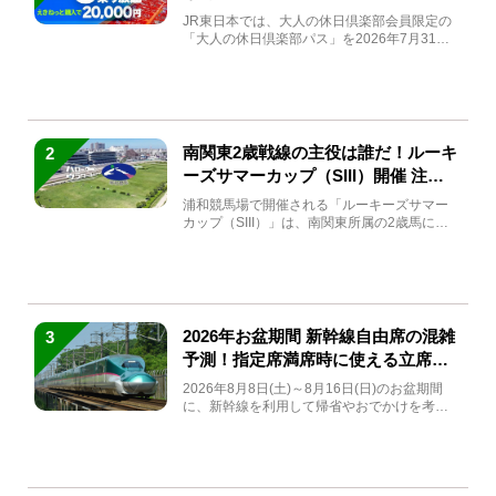
JR東日本では、大人の休日倶楽部会員限定の
「大人の休日倶楽部パス」を2026年7月31日
(金)～9月7日...
南関東2歳戦線の主役は誰だ！ルーキ
2
ーズサマーカップ（SIII）開催 注目
馬と見どころをチェック
浦和競馬場で開催される「ルーキーズサマー
カップ（SIII）」は、南関東所属の2歳馬によ
る注目の重賞競走（...
2026年お盆期間 新幹線自由席の混雑
3
予測！指定席満席時に使える立席特
急券も解説
2026年8月8日(土)～8月16日(日)のお盆期間
に、新幹線を利用して帰省やおでかけを考え
ている方もい...