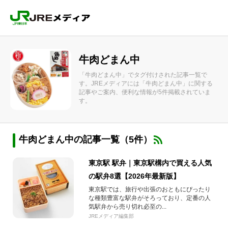
牛肉どまん中
「牛肉どまん中」でタグ付けされた記事一覧で
す。JREメディアには「牛肉どまん中」に関する
記事やご案内、便利な情報が5件掲載されていま
す。
牛肉どまん中の記事一覧（5件）
東京駅 駅弁｜東京駅構内で買える人気
の駅弁8選【2026年最新版】
東京駅では、旅行や出張のおともにぴったり
な種類豊富な駅弁がそろっており、定番の人
気駅弁から売り切れ必至の...
JREメディア編集部