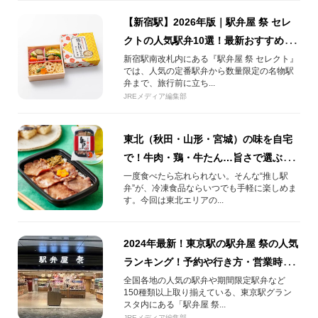
【新宿駅】2026年版｜駅弁屋 祭 セレ
クトの人気駅弁10選！最新おすすめ＆
予約情報まとめ
新宿駅南改札内にある『駅弁屋 祭 セレクト』
では、人気の定番駅弁から数量限定の名物駅
弁まで、旅行前に立ち...
JREメディア編集部
東北（秋田・山形・宮城）の味を自宅
で！牛肉・鶏・牛たん…旨さで選ぶ”推
し”冷凍駅弁！
一度食べたら忘れられない。そんな“推し駅
弁”が、冷凍食品ならいつでも手軽に楽しめま
す。今回は東北エリアの...
2024年最新！東京駅の駅弁屋 祭の人気
ランキング！予約や行き方・営業時間
も解説
全国各地の人気の駅弁や期間限定駅弁など
150種類以上取り揃えている、東京駅グラン
スタ内にある「駅弁屋 祭...
JREメディア編集部