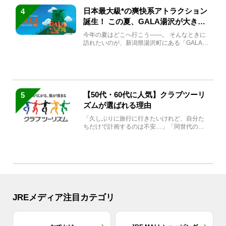
日本最大級*の爽快系アトラクション
4
誕生！ この夏、GALA湯沢が大きく
生まれ変わる
今年の夏はどこへ行こう――。 そんなときに
訪れたいのが、新潟県湯沢町にある「GALA湯
沢」。2026年...
【50代・60代に人気】クラブツーリ
5
ズムが選ばれる理由
「久しぶりに旅行に行きたいけれど、自分た
ちだけで計画するのは不安…」「同世代の方
と気兼ねなく楽しみたい」...
JREメディア注目カテゴリ